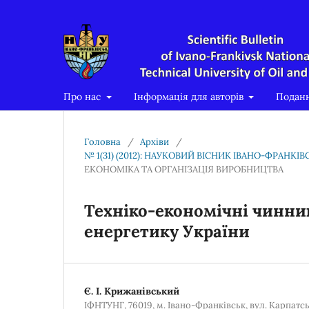
Про нас
Інформація для авторів
Подан
Головна
/
Архіви
/
№ 1(31) (2012): НАУКОВИЙ ВІСНИК ІВАНО-ФРАНК
ЕКОНОМІКА ТА ОРГАНІЗАЦІЯ ВИРОБНИЦТВА
Техніко-економічні чинни
енергетику України
Є. І. Крижанівський
ІФНТУНГ, 76019, м. Івано-Франківськ, вул. Карпатсь