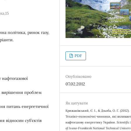
ка,15
на політика, ринок газу,
ріанти.
PDF
Опубліковано
 нафтогазової
07.02.2012
на вирішення проблем
Як цитувати
ння питань енергетичної
Крижанівський, Є. І., & Дзьоба, О. Г. (2012).
Техніко-економічні чинники, які впливают
я відносин суб’єктів
нафтогазову енергетику України.
Scientific 
of Ivano-Frankivsk National Technical Universi