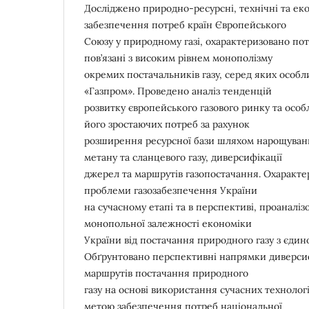
Досліджено природно-ресурсні, технічні та ек
забезпечення потреб країн Європейського
Союзу у природному газі, охарактеризовано пот
пов’язані з високим рівнем монополізму
окремих постачальників газу, серед яких особл
«Газпром». Проведено аналіз тенденцій
розвитку європейського газового ринку та осо
його зростаючих потреб за рахунок
розширення ресурсної бази шляхом нарощуван
метану та сланцевого газу, диверсифікації
джерел та маршрутів газопостачання. Охаракте
проблеми газозабезпечення України
на сучасному етапі та в перспективі, проаналіз
монопольної залежності економіки
України від постачання природного газу з єдин
Обґрунтовано перспективні напрямки диверсиф
маршрутів постачання природного
газу на основі використання сучасних технолог
метою забезпечення потреб національної