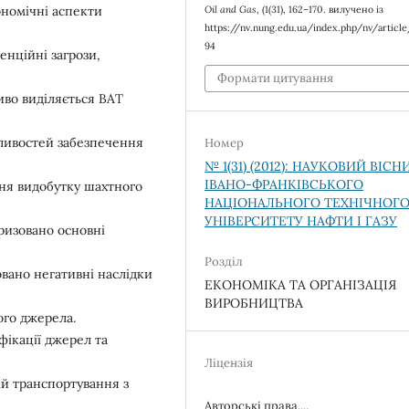
ономічні аспекти
Oil and Gas
, (1(31), 162–170. вилучено із
https://nv.nung.edu.ua/index.php/nv/articl
94
енційні загрози,
Формати цитування
иво виділяється ВАТ
бливостей забезпечення
Номер
№ 1(31) (2012): НАУКОВИЙ ВІСН
ІВАНО-ФРАНКІВСЬКОГО
ня видобутку шахтного
НАЦІОНАЛЬНОГО ТЕХНІЧНОГ
УНІВЕРСИТЕТУ НАФТИ І ГАЗУ
ризовано основні
Розділ
овано негативні наслідки
ЕКОНОМІКА ТА ОРГАНІЗАЦІЯ
ВИРОБНИЦТВА
ого джерела.
ікації джерел та
Ліцензія
ій транспортування з
Авторські права....