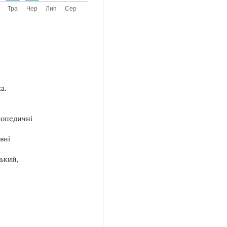
а.
клопедичні
вні
ський,