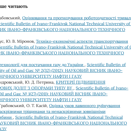
льше читають
Грабовський,
Оцінювання та прогнозування роботоздатності тривал
cientific Bulletin of Ivano-Frankivsk National Technical University of
ВІСНИК ІВАНО-ФРАНКІВСЬКОГО НАЦІОНАЛЬНОГО ТЕХНІЧНОГО
жус, Ю. В. Міронов,
Техніко-економічні аспекти транспортування
ientific Bulletin of Ivano-Frankivsk National Technical University of 
ВІСНИК ІВАНО-ФРАНКІВСЬКОГО НАЦІОНАЛЬНОГО ТЕХНІЧНОГО
хнології для постачання газу до України
,
Scientific Bulletin of
rsity of Oil and Gas: № 2(32) (2012): НАУКОВИЙ ВІСНИК ІВАНО-
ІЧНОГО УНІВЕРСИТЕТУ НАФТИ І ГАЗУ
мандровський, Ю. Д. Петрина,
КРИТЕРІЇ ПІДВИЩЕННЯ
ОВИХ ДОЛІТ З ОПОРАМИ ТИПУ ВУ
,
Scientific Bulletin of Ivano-
f Oil and Gas: № 1(27) (2011): НАУКОВИЙ ВІСНИК ІВАНО-
ІЧНОГО УНІВЕРСИТЕТУ НАФТИ І ГАЗУ
Грабовський, О. Т. Касій,
Оцінка умов лавинного руйнування
наскрізними тріщинами та ненаскрізними зовнішніми
либини
,
Scientific Bulletin of Ivano-Frankivsk National Technical
2013): НАУКОВИЙ ВІСНИК ІВАНО-ФРАНКІВСЬКОГО НАЦІОНАЛЬНОГО
АЗУ