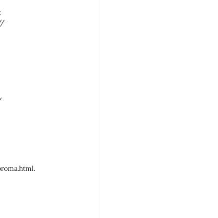
:
//
/
roma.html.