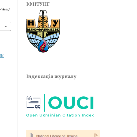
ІФНТУНГ
e/view/
ИК
О
Індексація журналу