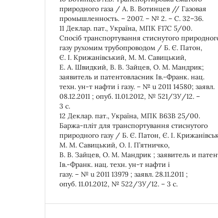
природного газа / А. В. Вотинцев // Газовая
промышленность. – 2007. – № 2. – С. 32–36.
11 Деклар. пат., Україна, МПК F17C 5/00.
Спосіб транспортування стиснутого природног
газу рухомим трубопроводом / Б. Є. Патон,
Є. І. Крижанівський, М. М. Савицький,
Е. А. Швидкий, В. В. Зайцев, О. М. Мандрик;
заявитель и патентовласник Ів.-Франк. нац.
техн. ун-т нафти і газу. – № u 2011 14580; заявл.
08.12.2011 ; опуб. 11.01.2012, № 521/ЗУ/12. –
3 с.
12 Деклар. пат., Україна, МПК В63В 25/00.
Баржа-пліт для транспортування стиснутого
природного газу / Б. Є. Патон, Є. І. Крижанівсь
М. М. Савицький, О. І. П’ятничко,
В. В. Зайцев, О. М. Мандрик ; заявитель и пате
Ів.-Франк. нац. техн. ун-т нафти і
газу. – № u 2011 13979 ; заявл. 28.11.2011 ;
опуб. 11.01.2012, № 522/ЗУ/12. – 3 с.