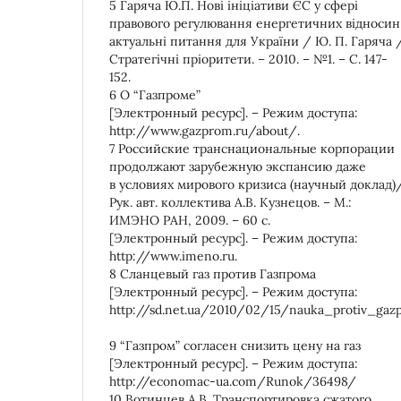
5 Гаряча Ю.П. Нові ініціативи ЄС у сфері
правового регулювання енергетичних відносин
актуальні питання для України / Ю. П. Гаряча 
Стратегічні пріоритети. – 2010. – №1. – С. 147-
152.
6 О “Газпроме”
[Электронный ресурс]. – Режим доступа:
http://www.gazprom.ru/about/.
7 Российские транснациональные корпорации
продолжают зарубежную экспансию даже
в условиях мирового кризиса (научный доклад)
Рук. авт. коллектива А.В. Кузнецов. – М.:
ИМЭНО РАН, 2009. – 60 с.
[Электронный ресурс]. – Режим доступа:
http://www.imeno.ru.
8 Сланцевый газ против Газпрома
[Электронный ресурс]. – Режим доступа:
http://sd.net.ua/2010/02/15/nauka_protiv_gazp
9 “Газпром” согласен снизить цену на газ
[Электронный ресурс]. – Режим доступа:
http://economac-ua.com/Runok/36498/
10 Вотинцев А.В. Транспортировка сжатого