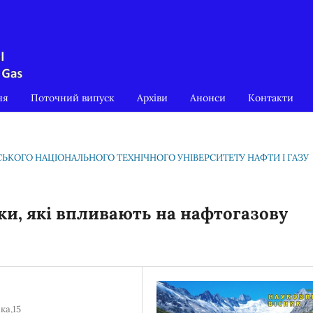
ня
Поточний випуск
Архіви
Анонси
Контакти
ІВСЬКОГО НАЦІОНАЛЬНОГО ТЕХНІЧНОГО УНІВЕРСИТЕТУ НАФТИ І ГАЗУ
ки, які впливають на нафтогазову
ка,15