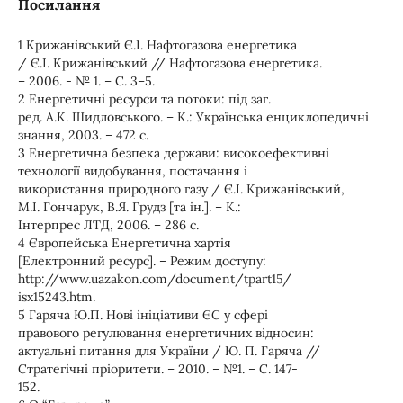
Посилання
1 Крижанівський Є.І. Нафтогазова енергетика
/ Є.І. Крижанівський // Нафтогазова енергетика.
– 2006. - № 1. – С. 3–5.
2 Енергетичні ресурси та потоки: під заг.
ред. А.К. Шидловського. – К.: Українська енциклопедичні
знання, 2003. – 472 с.
3 Енергетична безпека держави: високоефективні
технології видобування, постачання і
використання природного газу / Є.І. Крижанівський,
М.І. Гончарук, В.Я. Грудз [та ін.]. – К.:
Інтерпрес ЛТД, 2006. – 286 с.
4 Європейська Енергетична хартія
[Електронний ресурс]. – Режим доступу:
http://www.uazakon.com/document/tpart15/
isx15243.htm.
5 Гаряча Ю.П. Нові ініціативи ЄС у сфері
правового регулювання енергетичних відносин:
актуальні питання для України / Ю. П. Гаряча //
Стратегічні пріоритети. – 2010. – №1. – С. 147-
152.