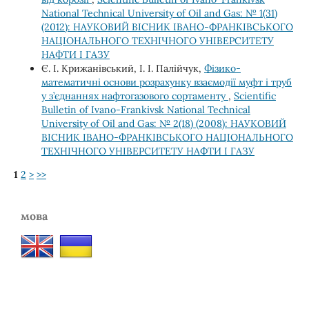
National Technical University of Oil and Gas: № 1(31)
(2012): НАУКОВИЙ ВІСНИК ІВАНО-ФРАНКІВСЬКОГО
НАЦІОНАЛЬНОГО ТЕХНІЧНОГО УНІВЕРСИТЕТУ
НАФТИ І ГАЗУ
Є. І. Крижанівський, І. І. Палійчук,
Фізико-
математичні основи розрахунку взаємодії муфт і труб
у з’єднаннях нафтогазового сортаменту
,
Scientific
Bulletin of Ivano-Frankivsk National Technical
University of Oil and Gas: № 2(18) (2008): НАУКОВИЙ
ВІСНИК ІВАНО-ФРАНКІВСЬКОГО НАЦІОНАЛЬНОГО
ТЕХНІЧНОГО УНІВЕРСИТЕТУ НАФТИ І ГАЗУ
1
2
>
>>
мова