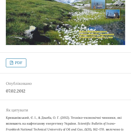
PDF
Опубліковано
07.02.2012
Як цитувати
Крижанівський, Є. І., & Дзьоба, О. Г. (2012). Техніко-економічні чинники, які
впливають на нафтогазову енергетику України.
Scientific Bulletin of Ivano-
Frankivsk National Technical University of Oil and Gas
, (1(31), 162–170. вилучено із