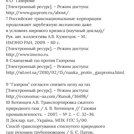
6 О “Газпроме”
[Электронный ресурс]. – Режим доступа:
http://www.gazprom.ru/about/.
7 Российские транснациональные корпорации
продолжают зарубежную экспансию даже
в условиях мирового кризиса (научный доклад)/
Рук. авт. коллектива А.В. Кузнецов. – М.:
ИМЭНО РАН, 2009. – 60 с.
[Электронный ресурс]. – Режим доступа:
http://www.imeno.ru.
8 Сланцевый газ против Газпрома
[Электронный ресурс]. – Режим доступа:
http://sd.net.ua/2010/02/15/nauka_protiv_gazproma.html.
9 “Газпром” согласен снизить цену на газ
[Электронный ресурс]. – Режим доступа:
http://economac-ua.com/Runok/36498/
10 Вотинцев А.В. Транспортировка сжатого
природного газа / А. В. Вотинцев // Газовая
промышленность. – 2007. – № 2. – С. 32–36.
11 Деклар. пат., Україна, МПК F17C 5/00.
Спосіб транспортування стиснутого природного
газу рухомим трубопроводом / Б. Є. Патон,