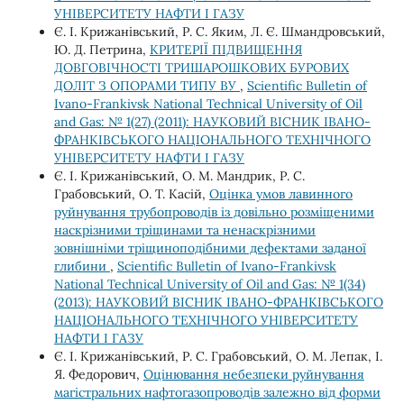
УНІВЕРСИТЕТУ НАФТИ І ГАЗУ
Є. І. Крижанівський, Р. С. Яким, Л. Є. Шмандровський,
Ю. Д. Петрина,
КРИТЕРІЇ ПІДВИЩЕННЯ
ДОВГОВІЧНОСТІ ТРИШАРОШКОВИХ БУРОВИХ
ДОЛІТ З ОПОРАМИ ТИПУ ВУ
,
Scientific Bulletin of
Ivano-Frankivsk National Technical University of Oil
and Gas: № 1(27) (2011): НАУКОВИЙ ВІСНИК ІВАНО-
ФРАНКІВСЬКОГО НАЦІОНАЛЬНОГО ТЕХНІЧНОГО
УНІВЕРСИТЕТУ НАФТИ І ГАЗУ
Є. І. Крижанівський, О. М. Мандрик, Р. С.
Грабовський, О. Т. Касій,
Оцінка умов лавинного
руйнування трубопроводів із довільно розміщеними
наскрізними тріщинами та ненаскрізними
зовнішніми тріщиноподібними дефектами заданої
глибини
,
Scientific Bulletin of Ivano-Frankivsk
National Technical University of Oil and Gas: № 1(34)
(2013): НАУКОВИЙ ВІСНИК ІВАНО-ФРАНКІВСЬКОГО
НАЦІОНАЛЬНОГО ТЕХНІЧНОГО УНІВЕРСИТЕТУ
НАФТИ І ГАЗУ
Є. І. Крижанівський, Р. С. Грабовський, О. М. Лепак, І.
Я. Федорович,
Оцінювання небезпеки руйнування
магістральних нафтогазопроводів залежно від форми