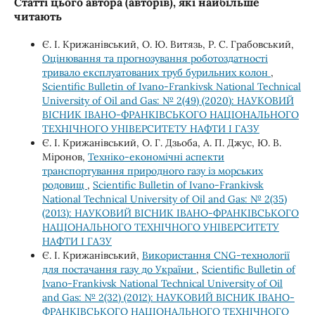
Статті цього автора (авторів), які найбільше
читають
Є. І. Крижанівський, О. Ю. Витязь, Р. С. Грабовський,
Оцінювання та прогнозування роботоздатності
тривало експлуатованих труб бурильних колон
,
Scientific Bulletin of Ivano-Frankivsk National Technical
University of Oil and Gas: № 2(49) (2020): НАУКОВИЙ
ВІСНИК ІВАНО-ФРАНКІВСЬКОГО НАЦІОНАЛЬНОГО
ТЕХНІЧНОГО УНІВЕРСИТЕТУ НАФТИ І ГАЗУ
Є. І. Крижанівський, О. Г. Дзьоба, А. П. Джус, Ю. В.
Міронов,
Техніко-економічні аспекти
транспортування природного газу із морських
родовищ
,
Scientific Bulletin of Ivano-Frankivsk
National Technical University of Oil and Gas: № 2(35)
(2013): НАУКОВИЙ ВІСНИК ІВАНО-ФРАНКІВСЬКОГО
НАЦІОНАЛЬНОГО ТЕХНІЧНОГО УНІВЕРСИТЕТУ
НАФТИ І ГАЗУ
Є. І. Крижанівський,
Використання CNG-технології
для постачання газу до України
,
Scientific Bulletin of
Ivano-Frankivsk National Technical University of Oil
and Gas: № 2(32) (2012): НАУКОВИЙ ВІСНИК ІВАНО-
ФРАНКІВСЬКОГО НАЦІОНАЛЬНОГО ТЕХНІЧНОГО