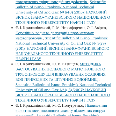
поверхневих тріщиноподібних дефектів
,
Scientific
Bulletin of Ivano-Frankivsk National Technical
University of Oil and Gas: № 1(40) (2016): НАУКОВИЙ
ВІСНИК ІВАНО-ФРАНКІВСЬКОГО НАЦІОНАЛЬНОГО
ТЕХНІЧНОГО УНІВЕРСИТЕТУ НАФТИ І ГАЗУ
Є. І. Крижанівський, Г. М. Никифорчин, О. І. Звірко,
Корозійно-воднева деградація промислових
нафтопроводів
,
Scientific Bulletin of Ivano-Frankivsk
National Technical University of Oil and Gas: № 3(29)
(2011): НАУКОВИЙ ВІСНИК ІВАНО-ФРАНКІВСЬКОГО
НАЦІОНАЛЬНОГО ТЕХНІЧНОГО УНІВЕРСИТЕТУ
НАФТИ І ГАЗУ
Є. І. Крижанівський, Ю. В. Вязніцев,
МЕТОДИКА
ЗАСТОСУВАННЯ ПОЛЬОВОГО МАГІСТРАЛЬНОГО
ТРУБОПРОВОДУ ДЛЯ ВІДКАЧУВАННЯ ОСАДОВИХ
ВОД ПРИРОДНИХ ТА ШТУЧНИХ ВОДОЙМИЩ
,
Scientific Bulletin of Ivano-Frankivsk National Technical
University of Oil and Gas: № 1(15) (2007): НАУКОВИЙ
ВІСНИК ІВАНО-ФРАНКІВСЬКОГО НАЦІОНАЛЬНОГО
ТЕХНІЧНОГО УНІВЕРСИТЕТУ НАФТИ І ГАЗУ
Є. І. Крижанівський, М. С. Полутренко,
Підвищення
ефективності пасивного захисту підземних споруд
від корозії
,
Scientific Bulletin of Ivano-Frankivsk