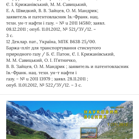
Є. І. Крижанівський, М. М. Савицький,
Е. А. Швидкий, В. В. Зайцев, О. М. Мандрик;
заявитель и патентовласник Ів.-Франк. нац.
техн. ун-т нафти і газу. – № u 2011 14580; заявл.
08.12.2011 ; опуб. 11.01.2012, № 521/ЗУ/12. –
3 с.
12 Деклар. пат., Україна, МПК В63В 25/00.
Баржа-пліт для транспортування стиснутого
природного газу / Б. Є. Патон, Є. І. Крижанівський,
М. М. Савицький, О. І. П’ятничко,
В. В. Зайцев, О. М. Мандрик ; заявитель и патентовласник
Ів.-Франк. нац. техн. ун-т нафти і
газу. – № u 2011 13979 ; заявл. 28.11.2011 ;
опуб. 11.01.2012, № 522/ЗУ/12. – 3 с.