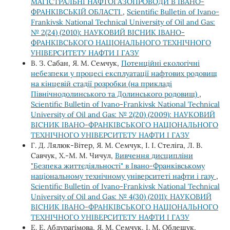
МАГІСТРАЛЬНІ НАФТОГАЗОПРОВОДИ В ІВАНО-
ФРАНКІВСЬКІЙ ОБЛАСТІ
,
Scientific Bulletin of Ivano-
Frankivsk National Technical University of Oil and Gas:
№ 2(24) (2010): НАУКОВИЙ ВІСНИК ІВАНО-
ФРАНКІВСЬКОГО НАЦІОНАЛЬНОГО ТЕХНІЧНОГО
УНІВЕРСИТЕТУ НАФТИ І ГАЗУ
В. З. Сабан, Я. М. Семчук,
Потенційні екологічні
небезпеки у процесі експлуатації нафтових родовищ
на кінцевій стадії розробки (на прикладі
Північнодолинського та Долинського родовищ)
,
Scientific Bulletin of Ivano-Frankivsk National Technical
University of Oil and Gas: № 2(20) (2009): НАУКОВИЙ
ВІСНИК ІВАНО-ФРАНКІВСЬКОГО НАЦІОНАЛЬНОГО
ТЕХНІЧНОГО УНІВЕРСИТЕТУ НАФТИ І ГАЗУ
Г. Д. Лялюк-Вітер, Я. М. Семчук, І. І. Стеліга, Л. В.
Савчук, Х.-М. М. Чичул,
Вивчення дисципліни
"Безпека життєдіяльності" в Івано-Франківському
національному технічному університеті нафти і газу
,
Scientific Bulletin of Ivano-Frankivsk National Technical
University of Oil and Gas: № 4(30) (2011): НАУКОВИЙ
ВІСНИК ІВАНО-ФРАНКІВСЬКОГО НАЦІОНАЛЬНОГО
ТЕХНІЧНОГО УНІВЕРСИТЕТУ НАФТИ І ГАЗУ
Е. Е. Абдурагімова, Я. М. Семчук, І. М. Облещук,