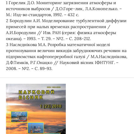
1 Горелик Д.О. Мониторинг загрязнения атмосферы и
источников выбросов / Д.О.Горе-лик, Л.А.Конопелько. –
М.: Изд-во стандартов, 1992. – 432 с.
2 Бородулин А.И. Моделирование турбулентной диффузии
примесей при малых временах распространения /
А.И.Бородулин // Изв. РАН (серия: физика атмосферы
океана). – 1993. – Т. 29. – №2. – С. 208-212.
3 Наслєднікова М.А. Розробка математичної моделі
прогнозування величин викидів забруднюючих речовин на
підприємствах нафтопереробної галузі / М.А.Наслєднікова,
Д.Ф.Тимків, Р.Г.Онацко // Науковий вісник ІФНТУНГ. –
2008. – №2. – С. 89-93.