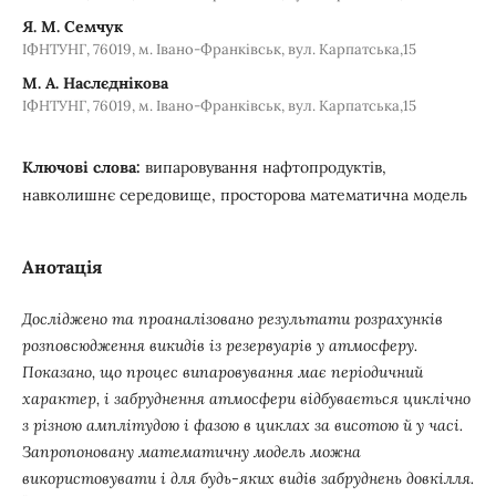
Я. М. Семчук
ІФНТУНГ, 76019, м. Івано-Франківськ, вул. Карпатська,15
М. А. Наслєднікова
ІФНТУНГ, 76019, м. Івано-Франківськ, вул. Карпатська,15
Ключові слова:
випаровування нафтопродуктів,
навколишнє середовище, просторова математична модель
Анотація
Досліджено та проаналізовано результати розрахунків
розповсюдження викидів із резервуарів у атмосферу.
Показано, що процес випаровування має періодичний
характер, і забруднення атмосфери відбувається циклічно
з різною амплітудою і фазою в циклах за висотою й у часі.
Запропоновану математичну модель можна
використовувати і для будь-яких видів забруднень довкілля.