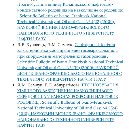
Прогнозування впливу Качанівського нафтогазо-
конденсатного родовища на навколишнє середовище
,
Scientific Bulletin of Ivano-Frankivsk National
Technical University of Oil and Gas: № 4(22) (2009):
НАУКОВИЙ ВІСНИК ІВАНО-ФРАНКІВСЬКОГО
НАЦІОНАЛЬНОГО ТЕХНІЧНОГО УНІВЕРСИТЕТУ
НАФТИ І ГАЗУ
Я. В. Куровець, Я. М. Семчук,
Санітарно-гігієнічна
характеристика умов праці електрозварювальників
при спорудженні магістральних газопроводів
,
Scientific Bulletin of Ivano-Frankivsk National Technical
University of Oil and Gas: № 1(19) (2009): НАУКОВИЙ
ВІСНИК ІВАНО-ФРАНКІВСЬКОГО НАЦІОНАЛЬНОГО
ТЕХНІЧНОГО УНІВЕРСИТЕТУ НАФТИ І ГАЗУ
Я. М. Семчук, Е. Е. Абдурагімова,
ПРОГНОЗУВАННЯ
ХІМІЧНОГО ЗАБРУДНЕННЯ НАВКОЛИШНЬОГО
СЕРЕДОВИЩА У РАЙОНАХ РОЗРОБКИ НАФТОВИХ
РОДОВИЩ
,
Scientific Bulletin of Ivano-Frankivsk
National Technical University of Oil and Gas: № 2(24)
(2010): НАУКОВИЙ ВІСНИК ІВАНО-ФРАНКІВСЬКОГО
НАЦІОНАЛЬНОГО ТЕХНІЧНОГО УНІВЕРСИТЕТУ
НАФТИ І ГАЗУ