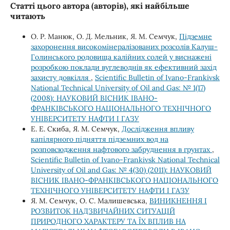
Статті цього автора (авторів), які найбільше
читають
О. Р. Манюк, О. Д. Мельник, Я. М. Семчук,
Підземне
захоронення високомінералізованих розсолів Калуш-
Голинського родовища калійних солей у виснажені
розробкою поклади вуглеводнів як ефективний захід
захисту довкілля
,
Scientific Bulletin of Ivano-Frankivsk
National Technical University of Oil and Gas: № 1(17)
(2008): НАУКОВИЙ ВІСНИК ІВАНО-
ФРАНКІВСЬКОГО НАЦІОНАЛЬНОГО ТЕХНІЧНОГО
УНІВЕРСИТЕТУ НАФТИ І ГАЗУ
Е. Е. Скиба, Я. М. Семчук,
Дослідження впливу
капілярного підняття підземних вод на
розповсюдження нафтового забруднення в грунтах
,
Scientific Bulletin of Ivano-Frankivsk National Technical
University of Oil and Gas: № 4(30) (2011): НАУКОВИЙ
ВІСНИК ІВАНО-ФРАНКІВСЬКОГО НАЦІОНАЛЬНОГО
ТЕХНІЧНОГО УНІВЕРСИТЕТУ НАФТИ І ГАЗУ
Я. М. Семчук, О. С. Малишевська,
ВИНИКНЕННЯ І
РОЗВИТОК НАДЗВИЧАЙНИХ СИТУАЦІЙ
ПРИРОДНОГО ХАРАКТЕРУ ТА ЇХ ВПЛИВ НА