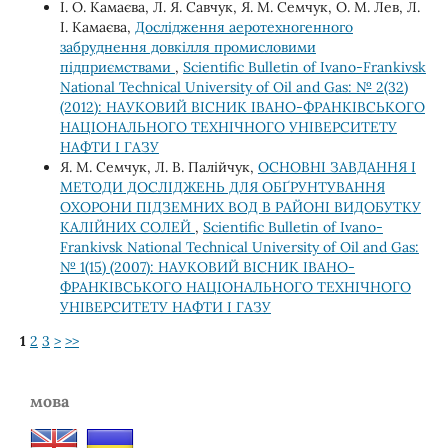
І. О. Камаєва, Л. Я. Савчук, Я. М. Семчук, О. М. Лев, Л.
І. Камаєва,
Дослідження аеротехногенного
забруднення довкілля промисловими
підприємствами
,
Scientific Bulletin of Ivano-Frankivsk
National Technical University of Oil and Gas: № 2(32)
(2012): НАУКОВИЙ ВІСНИК ІВАНО-ФРАНКІВСЬКОГО
НАЦІОНАЛЬНОГО ТЕХНІЧНОГО УНІВЕРСИТЕТУ
НАФТИ І ГАЗУ
Я. М. Семчук, Л. В. Палійчук,
ОСНОВНІ ЗАВДАННЯ І
МЕТОДИ ДОСЛІДЖЕНЬ ДЛЯ ОБҐРУНТУВАННЯ
ОХОРОНИ ПІДЗЕМНИХ ВОД В РАЙОНІ ВИДОБУТКУ
КАЛІЙНИХ СОЛЕЙ
,
Scientific Bulletin of Ivano-
Frankivsk National Technical University of Oil and Gas:
№ 1(15) (2007): НАУКОВИЙ ВІСНИК ІВАНО-
ФРАНКІВСЬКОГО НАЦІОНАЛЬНОГО ТЕХНІЧНОГО
УНІВЕРСИТЕТУ НАФТИ І ГАЗУ
1
2
3
>
>>
мова