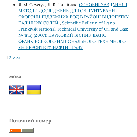
Я. М. Семчук, Л. В. Палійчук,
ОСНОВНІ ЗАВДАННЯ І
МЕТОДИ ДОСЛІДЖЕНЬ ДЛЯ ОБҐРУНТУВАННЯ
ОХОРОНИ ПІДЗЕМНИХ ВОД В РАЙОНІ ВИДОБУТКУ
КАЛІЙНИХ СОЛЕЙ
,
Scientific Bulletin of Ivano-
Frankivsk National Technical University of Oil and Gas:
№ 1(15) (2007): НАУКОВИЙ ВІСНИК ІВАНО-
ФРАНКІВСЬКОГО НАЦІОНАЛЬНОГО ТЕХНІЧНОГО
УНІВЕРСИТЕТУ НАФТИ І ГАЗУ
1
2
>
>>
мова
Поточний номер