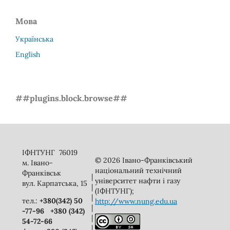
Мова
Українська
English
##plugins.block.browse##
ІФНТУНГ 76019
© 2026 Івано-Франківський
м. Івано-
національний технічний
Франківськ
|
університет нафти і газу
вул. Карпатська, 15
|
(ІФНТУНГ);
|
тел.:
+380(342) 50
http://www.nung.edu.ua
|
-77-96
+380 (342)
|
54-72-66
|