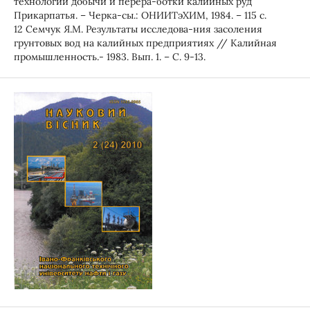
технологий добычи и перера-ботки калийных руд
Прикарпатья. – Черка-сы.: ОНИИТэХИМ, 1984. – 115 с.
12 Семчук Я.М. Результаты исследова-ния засоления
грунтовых вод на калийных предприятиях // Калийная
промышленность.- 1983. Вып. 1. – С. 9-13.