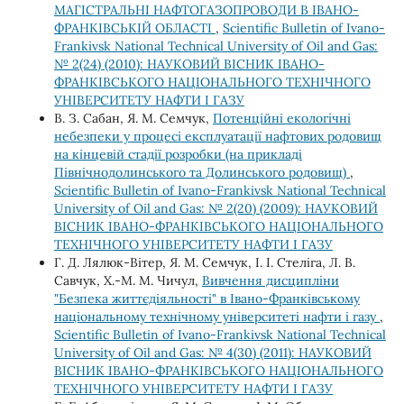
МАГІСТРАЛЬНІ НАФТОГАЗОПРОВОДИ В ІВАНО-
ФРАНКІВСЬКІЙ ОБЛАСТІ
,
Scientific Bulletin of Ivano-
Frankivsk National Technical University of Oil and Gas:
№ 2(24) (2010): НАУКОВИЙ ВІСНИК ІВАНО-
ФРАНКІВСЬКОГО НАЦІОНАЛЬНОГО ТЕХНІЧНОГО
УНІВЕРСИТЕТУ НАФТИ І ГАЗУ
В. З. Сабан, Я. М. Семчук,
Потенційні екологічні
небезпеки у процесі експлуатації нафтових родовищ
на кінцевій стадії розробки (на прикладі
Північнодолинського та Долинського родовищ)
,
Scientific Bulletin of Ivano-Frankivsk National Technical
University of Oil and Gas: № 2(20) (2009): НАУКОВИЙ
ВІСНИК ІВАНО-ФРАНКІВСЬКОГО НАЦІОНАЛЬНОГО
ТЕХНІЧНОГО УНІВЕРСИТЕТУ НАФТИ І ГАЗУ
Г. Д. Лялюк-Вітер, Я. М. Семчук, І. І. Стеліга, Л. В.
Савчук, Х.-М. М. Чичул,
Вивчення дисципліни
"Безпека життєдіяльності" в Івано-Франківському
національному технічному університеті нафти і газу
,
Scientific Bulletin of Ivano-Frankivsk National Technical
University of Oil and Gas: № 4(30) (2011): НАУКОВИЙ
ВІСНИК ІВАНО-ФРАНКІВСЬКОГО НАЦІОНАЛЬНОГО
ТЕХНІЧНОГО УНІВЕРСИТЕТУ НАФТИ І ГАЗУ