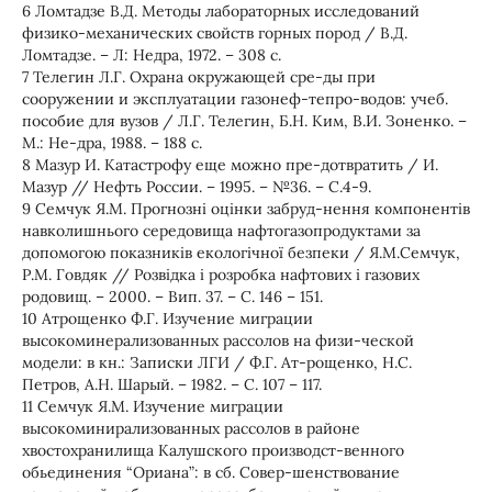
6 Ломтадзе В.Д. Методы лабораторных исследований
физико-механических свойств горных пород / В.Д.
Ломтадзе. – Л: Недра, 1972. – 308 с.
7 Телегин Л.Г. Охрана окружающей сре-ды при
сооружении и эксплуатации газонеф-тепро-водов: учеб.
пособие для вузов / Л.Г. Телегин, Б.Н. Ким, В.И. Зоненко. –
М.: Не-дра, 1988. – 188 с.
8 Мазур И. Катастрофу еще можно пре-дотвратить / И.
Мазур // Нефть России. – 1995. – №36. – С.4-9.
9 Семчук Я.М. Прогнозні оцінки забруд-нення компонентів
навколишнього середовища нафтогазопродуктами за
допомогою показників екологічної безпеки / Я.М.Семчук,
Р.М. Говдяк // Розвідка і розробка нафтових і газових
родовищ. – 2000. – Вип. 37. – С. 146 – 151.
10 Атрощенко Ф.Г. Изучение миграции
высокоминерализованных рассолов на физи-ческой
модели: в кн.: Записки ЛГИ / Ф.Г. Ат-рощенко, Н.С.
Петров, А.Н. Шарый. – 1982. – С. 107 – 117.
11 Семчук Я.М. Изучение миграции
высокоминирализованных рассолов в районе
хвостохранилища Калушского производст-венного
обьединения “Ориана”: в сб. Совер-шенствование