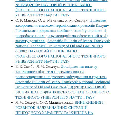
№ 1(23) (2010): НАУКОВИЙ ВІСНИК ІВАНО-
ФРАНКІВСЬКОГО НАЦІОНАЛЬНОГО ТЕХНІЧНОГО
УНІВЕРСИТЕТУ НАФТИ І ГАЗУ
О. Р. Манюк, О. Д. Мельник, Я. М. Семчук,
Підземне
захоронення високомінералізованих розсолів Калуш-
Голинського родовища калійних солей у виснажені
розробкою поклади вуглеводнів як ефективний захід
захисту довкілля
,
Scientific Bulletin of Ivano-Frankivsk
National Technical University of Oil and Gas: № 1(17)
(2008): НАУКОВИЙ ВІСНИК ІВАНО-
ФРАНКІВСЬКОГО НАЦІОНАЛЬНОГО ТЕХНІЧНОГО
УНІВЕРСИТЕТУ НАФТИ І ГАЗУ
Е. Е. Скиба, Я. М. Семчук,
Дослідження впливу
капілярного підняття підземних вод на
розповсюдження нафтового забруднення в грунтах
,
Scientific Bulletin of Ivano-Frankivsk National Technical
University of Oil and Gas: № 4(30) (2011): НАУКОВИЙ
ВІСНИК ІВАНО-ФРАНКІВСЬКОГО НАЦІОНАЛЬНОГО
ТЕХНІЧНОГО УНІВЕРСИТЕТУ НАФТИ І ГАЗУ
Я. М. Семчук, О. С. Малишевська,
ВИНИКНЕННЯ І
РОЗВИТОК НАДЗВИЧАЙНИХ СИТУАЦІЙ
ПРИРОДНОГО ХАРАКТЕРУ ТА ЇХ ВПЛИВ НА