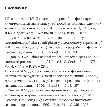
Посилання
1 Лозоновская И.Н. Экология и охрана биосферы при
химическом загрязнении: учеб. пособие для хим., химико–
технол. биол. спец. вузов / И.Н.Лозоновская, Д.С.Орлов,
Л.К.Са-довникова. – М.: Высш. школа, 1998. – 287 с.
2 Грудз В.Я. Математичне моделювання процесу
нестаціонарної фільтрації рідин у водоносному горизонті /
В.Я. Грудз, Б.Ю. Депутат // Розвідка та розробка нафтових і
газових родовищ. – 2005. – № 4(17). – С.57-59.
3 Ogata A. Two – dimensional steadi – steady dispersion in a
saturated porous medium / J. Rese U. S. Ceol. – Sur. – 1976. –
Vol. 4. – № 3. – Р. 277 – 284.
4 Семчук Я.М. Дослідження особливості формування
нафтового забруднення зони аерації на фізичній моделі /
Я.М. Семчук, Р.М. Говдяк // Розвідка і розробка нафтових і
газових родовищ. – 2001. – Вип.38. – С. 151-157.
5 Семчук Я.М. Дослідження проникності грунтів зони
аерації при аварійних викидах нафтопродуктів / Я.М.
Семчук, Р.М. Говдяк // Розвідка і розробка нафтових і
газових свер-дловин. – 1997. – Вип. 34. – С. 219 – 223.