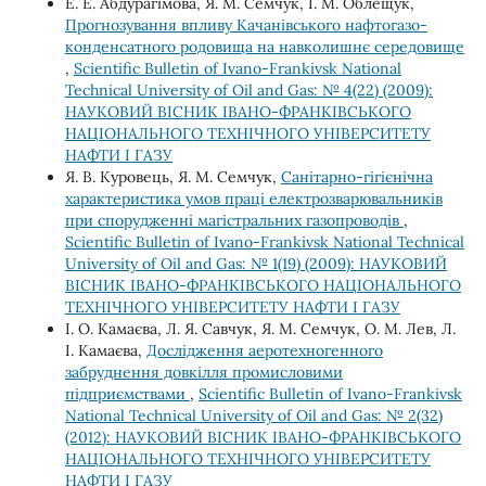
Е. Е. Абдурагімова, Я. М. Семчук, І. М. Облещук,
Прогнозування впливу Качанівського нафтогазо-
конденсатного родовища на навколишнє середовище
,
Scientific Bulletin of Ivano-Frankivsk National
Technical University of Oil and Gas: № 4(22) (2009):
НАУКОВИЙ ВІСНИК ІВАНО-ФРАНКІВСЬКОГО
НАЦІОНАЛЬНОГО ТЕХНІЧНОГО УНІВЕРСИТЕТУ
НАФТИ І ГАЗУ
Я. В. Куровець, Я. М. Семчук,
Санітарно-гігієнічна
характеристика умов праці електрозварювальників
при спорудженні магістральних газопроводів
,
Scientific Bulletin of Ivano-Frankivsk National Technical
University of Oil and Gas: № 1(19) (2009): НАУКОВИЙ
ВІСНИК ІВАНО-ФРАНКІВСЬКОГО НАЦІОНАЛЬНОГО
ТЕХНІЧНОГО УНІВЕРСИТЕТУ НАФТИ І ГАЗУ
І. О. Камаєва, Л. Я. Савчук, Я. М. Семчук, О. М. Лев, Л.
І. Камаєва,
Дослідження аеротехногенного
забруднення довкілля промисловими
підприємствами
,
Scientific Bulletin of Ivano-Frankivsk
National Technical University of Oil and Gas: № 2(32)
(2012): НАУКОВИЙ ВІСНИК ІВАНО-ФРАНКІВСЬКОГО
НАЦІОНАЛЬНОГО ТЕХНІЧНОГО УНІВЕРСИТЕТУ
НАФТИ І ГАЗУ