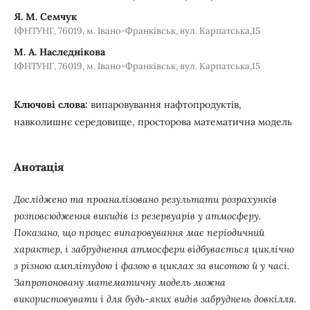
Я. М. Семчук
ІФНТУНГ, 76019, м. Івано-Франківськ, вул. Карпатська,15
М. А. Наслєднікова
ІФНТУНГ, 76019, м. Івано-Франківськ, вул. Карпатська,15
Ключові слова:
випаровування нафтопродуктів,
навколишнє середовище, просторова математична модель
Анотація
Досліджено та проаналізовано результати розрахунків
розповсюдження викидів із резервуарів у атмосферу.
Показано, що процес випаровування має періодичний
характер, і забруднення атмосфери відбувається циклічно
з різною амплітудою і фазою в циклах за висотою й у часі.
Запропоновану математичну модель можна
використовувати і для будь-яких видів забруднень довкілля.