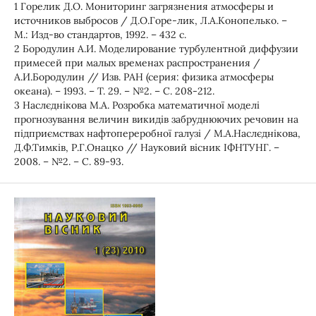
1 Горелик Д.О. Мониторинг загрязнения атмосферы и
источников выбросов / Д.О.Горе-лик, Л.А.Конопелько. –
М.: Изд-во стандартов, 1992. – 432 с.
2 Бородулин А.И. Моделирование турбулентной диффузии
примесей при малых временах распространения /
А.И.Бородулин // Изв. РАН (серия: физика атмосферы
океана). – 1993. – Т. 29. – №2. – С. 208-212.
3 Наслєднікова М.А. Розробка математичної моделі
прогнозування величин викидів забруднюючих речовин на
підприємствах нафтопереробної галузі / М.А.Наслєднікова,
Д.Ф.Тимків, Р.Г.Онацко // Науковий вісник ІФНТУНГ. –
2008. – №2. – С. 89-93.