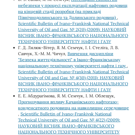
небезпеки у процесі експлуатації нафтових родовищ
на кінцевій стадії розробки (на прикладі
Північнодолинського та Долинського родовищ)
,
Scientific Bulletin of Ivano-Frankivsk National Technical
University of Oil and Gas: № 2(20) (2009): НАУКОВИЙ
ВІСНИК ІВАНО-ФРАНКІВСЬКОГО НАЦІОНАЛЬНОГО
ТЕХНІЧНОГО УНІВЕРСИТЕТУ НАФТИ І ГАЗУ
Г. Д. Лялюк-Вітер, Я. М. Семчук, І. І. Стеліга, Л. В.
Савчук, Х.-М. М. Чичул,
Вивчення дисципліни
"Безпека життєдіяльності" в Івано-Франківському
національному технічному університеті нафти і газу
,
Scientific Bulletin of Ivano-Frankivsk National Technical
University of Oil and Gas: № 4(30) (2011): НАУКОВИЙ
ВІСНИК ІВАНО-ФРАНКІВСЬКОГО НАЦІОНАЛЬНОГО
ТЕХНІЧНОГО УНІВЕРСИТЕТУ НАФТИ І ГАЗУ
Е. Е. Абдурагімова, Я. М. Семчук, І. М. Облещук,
Прогнозування впливу Качанівського нафтогазо-
конденсатного родовища на навколишнє середовище
,
Scientific Bulletin of Ivano-Frankivsk National
Technical University of Oil and Gas: № 4(22) (2009):
НАУКОВИЙ ВІСНИК ІВАНО-ФРАНКІВСЬКОГО
НАЦІОНАЛЬНОГО ТЕХНІЧНОГО УНІВЕРСИТЕТУ