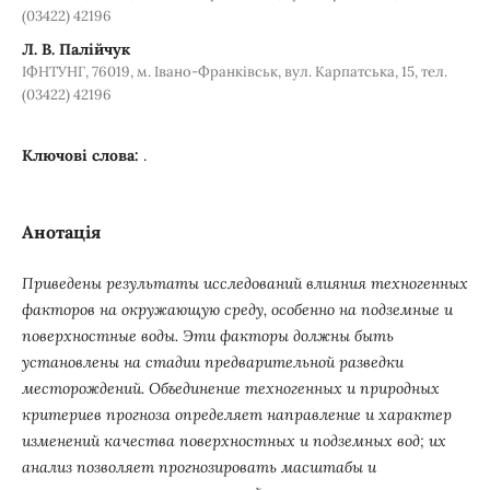
(03422) 42196
Л. В. Палійчук
ІФНТУНГ, 76019, м. Івано-Франківськ, вул. Карпатська, 15, тел.
(03422) 42196
Ключові слова:
.
Анотація
Приведены результаты исследований влияния техногенных
факторов на окружающую среду, особенно на подземные и
поверхностные воды. Эти факторы должны быть
установлены на стадии предварительной разведки
месторождений. Объединение техногенных и природных
критериев прогноза определяет направление и характер
изменений качества поверхностных и подземных вод; их
анализ позволяет прогнозировать масштабы и