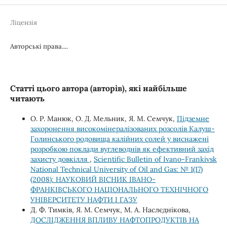
Ліцензія
Авторські права....
Статті цього автора (авторів), які найбільше
читають
О. Р. Манюк, О. Д. Мельник, Я. М. Семчук,
Підземне
захоронення високомінералізованих розсолів Калуш-
Голинського родовища калійних солей у виснажені
розробкою поклади вуглеводнів як ефективний захід
захисту довкілля
,
Scientific Bulletin of Ivano-Frankivsk
National Technical University of Oil and Gas: № 1(17)
(2008): НАУКОВИЙ ВІСНИК ІВАНО-
ФРАНКІВСЬКОГО НАЦІОНАЛЬНОГО ТЕХНІЧНОГО
УНІВЕРСИТЕТУ НАФТИ І ГАЗУ
Д. Ф. Тимків, Я. М. Семчук, М. А. Наслєднікова,
ДОСЛІДЖЕННЯ ВПЛИВУ НАФТОПРОДУКТІВ НА