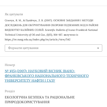
Як цитувати
Семчук, Я. М., & Палійчук, Л. В. (2007). ОСНОВНІ ЗАВДАННЯ І МЕТОДИ
ДОСЛІДЖЕНЬ ДЛЯ ОБҐРУНТУВАННЯ ОХОРОНИ ПІДЗЕМНИХ ВОД В РАЙОНІ
ВИДОБУТКУ КАЛІЙНИХ СОЛЕЙ.
Scientific Bulletin of Ivano-Frankivsk National
Technical University of Oil and Gas
, (1(15), 164–167. вилучено із
https://nv.nung.edu.ua/index.php/nv/article/view/542
Формати цитування
Номер
№ 1(15) (2007): НАУКОВИЙ ВІСНИК ІВАНО-
ФРАНКІВСЬКОГО НАЦІОНАЛЬНОГО ТЕХНІЧНОГО
УНІВЕРСИТЕТУ НАФТИ І ГАЗУ
Розділ
ЕКОЛОГІЧНА БЕЗПЕКА ТА РАЦІОНАЛЬНЕ
ПРИРОДОКОРИСТУВАННЯ