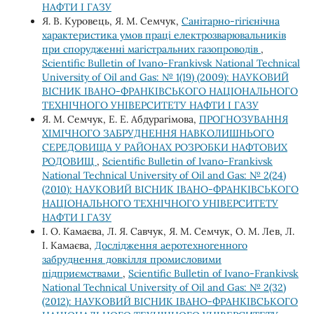
НАФТИ І ГАЗУ
Я. В. Куровець, Я. М. Семчук,
Санітарно-гігієнічна
характеристика умов праці електрозварювальників
при спорудженні магістральних газопроводів
,
Scientific Bulletin of Ivano-Frankivsk National Technical
University of Oil and Gas: № 1(19) (2009): НАУКОВИЙ
ВІСНИК ІВАНО-ФРАНКІВСЬКОГО НАЦІОНАЛЬНОГО
ТЕХНІЧНОГО УНІВЕРСИТЕТУ НАФТИ І ГАЗУ
Я. М. Семчук, Е. Е. Абдурагімова,
ПРОГНОЗУВАННЯ
ХІМІЧНОГО ЗАБРУДНЕННЯ НАВКОЛИШНЬОГО
СЕРЕДОВИЩА У РАЙОНАХ РОЗРОБКИ НАФТОВИХ
РОДОВИЩ
,
Scientific Bulletin of Ivano-Frankivsk
National Technical University of Oil and Gas: № 2(24)
(2010): НАУКОВИЙ ВІСНИК ІВАНО-ФРАНКІВСЬКОГО
НАЦІОНАЛЬНОГО ТЕХНІЧНОГО УНІВЕРСИТЕТУ
НАФТИ І ГАЗУ
І. О. Камаєва, Л. Я. Савчук, Я. М. Семчук, О. М. Лев, Л.
І. Камаєва,
Дослідження аеротехногенного
забруднення довкілля промисловими
підприємствами
,
Scientific Bulletin of Ivano-Frankivsk
National Technical University of Oil and Gas: № 2(32)
(2012): НАУКОВИЙ ВІСНИК ІВАНО-ФРАНКІВСЬКОГО