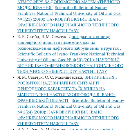
АТМОСФЕРУ ЗА ДОПОМОГОЮ МАТЕМАТИЧНОГО
МОДЕЛЮВАННЯ
,
Scientific Bulletin of Ivano-
Frankivsk National Technical University of Oil and Gas:
№ 1(23) (2010): НАУКОВИЙ ВІСНИК ІВАНО-
ФРАНКІВСЬКОГО НАЦІОНАЛЬНОГО ТЕХНІЧНОГО
УНІВЕРСИТЕТУ НАФТИ І ГАЗУ
Е. Е. Скиба, Я. М. Семчук,
Дослідження впливу
капілярного підняття підземних вод на
розповсюдження нафтового забруднення в грунтах
,
Scientific Bulletin of Ivano-Frankivsk National Technical
University of Oil and Gas: № 4(30) (2011): НАУКОВИЙ
ВІСНИК ІВАНО-ФРАНКІВСЬКОГО НАЦІОНАЛЬНОГО
ТЕХНІЧНОГО УНІВЕРСИТЕТУ НАФТИ І ГАЗУ
Я. М. Семчук, О. С. Малишевська,
ВИНИКНЕННЯ І
РОЗВИТОК НАДЗВИЧАЙНИХ СИТУАЦІЙ
ПРИРОДНОГО ХАРАКТЕРУ ТА ЇХ ВПЛИВ НА
МАГІСТРАЛЬНІ НАФТОГАЗОПРОВОДИ В ІВАНО-
ФРАНКІВСЬКІЙ ОБЛАСТІ
,
Scientific Bulletin of Ivano-
Frankivsk National Technical University of Oil and Gas:
№ 2(24) (2010): НАУКОВИЙ ВІСНИК ІВАНО-
ФРАНКІВСЬКОГО НАЦІОНАЛЬНОГО ТЕХНІЧНОГО
УНІВЕРСИТЕТУ НАФТИ І ГАЗУ
В. З. Сабан, Я. М. Семчук,
Потенційні екологічні