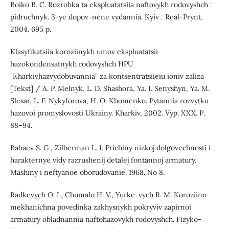
Boiko B. C. Rozrobka ta ekspluatatsiia naftovykh rodovyshch :
pidruchnyk. 3-ye dopov-nene vydannia. Kyiv : Real-Prynt,
2004. 695 p.
Klasyfikatsiia koroziinykh umov ekspluatatsii
hazokondensatnykh rodovyshch HPU
"Kharkivhazvydobuvannia" za kontsentratsiieiu ioniv zaliza
[Tekst] / A. P. Melnyk, L. D. Shashora, Ya. I. Senyshyn, Ya. M.
Slesar, L. F. Nykyforova, H. O. Khomenko. Pytannia rozvytku
hazovoi promyslovosti Ukrainy. Kharkiv, 2002. Vyp. XXX. Р.
88–94.
Babaev S. G., Zilberman L. I. Prichiny nizkoj dolgovechnosti i
harakternye vidy razrushenij detalej fontannoj armatury.
Mashiny i neftyanoe oborudovanie. 1968. No 8.
Radkevych O. I., Chumalo H. V., Yurke-vych R. M. Koroziino-
mekhanichna povedinka zakhysnykh pokryviv zapirnoi
armatury obladnannia naftohazovykh rodovyshch. Fizyko-