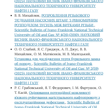
(2025): НАУКОВИЙ ВІСНИК ІВАНО-ФРАНКІВСЬКОГО
НАЦІОНАЛЬНОГО ТЕХНІЧНОГО УНІВЕРСИТЕТУ
НАФТИ І ГАЗУ
В. В. Михайлюк,
РОЗРОБЛЕННЯ РІЗЬБОВОГО
З’ЄДНАННЯ НАСОСНИХ ШТАНГ З РІВНОМІРНИМ
РОЗПОДІЛОМ ЗУСИЛЬ МІЖ ВИТКАМИ РІЗЬБИ
,
Scientific Bulletin of Ivano-Frankivsk National Technical
University of Oil and Gas: № 4(26) (2010): НАУКОВИЙ
ВІСНИК ІВАНО-ФРАНКІВСЬКОГО НАЦІОНАЛЬНОГО
ТЕХНІЧНОГО УНІВЕРСИТЕТУ НАФТИ І ГАЗУ
О. О. Слабий, Я. С. Гриджук, А. П. Джус, В. В.
Михайлюк, О. М. Матвієнків, М. В. Малецький,
Установка для дослідження тертя бурильного замка
об породу
,
Scientific Bulletin of Ivano-Frankivsk
National Technical University of Oil and Gas: № 2(59)
(2025): НАУКОВИЙ ВІСНИК ІВАНО-ФРАНКІВСЬКОГО
НАЦІОНАЛЬНОГО ТЕХНІЧНОГО УНІВЕРСИТЕТУ
НАФТИ І ГАЗУ
Р. С. Грабовський, Я. Т. Федорович, І. М. Фартушок, О.
Т. Касій,
Оцінювання потенційної можливості
в’язкого руйнування магістрального нафтопроводу з
експлуатаційними дефектами
,
Scientific Bulletin of
Ivano-Frankivsk National Technical University of Oil