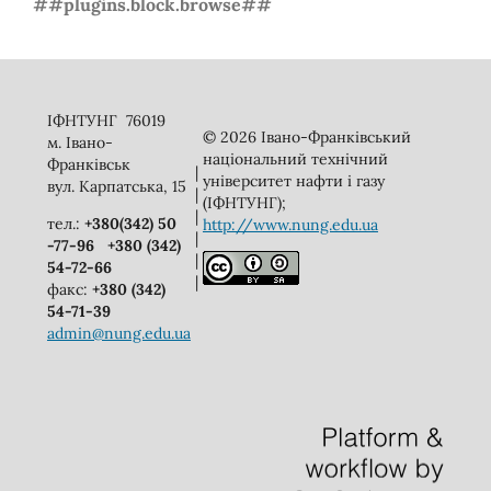
##plugins.block.browse##
ІФНТУНГ 76019
© 2026 Івано-Франківський
м. Івано-
національний технічний
Франківськ
|
університет нафти і газу
вул. Карпатська, 15
|
(ІФНТУНГ);
|
тел.:
+380(342) 50
http://www.nung.edu.ua
|
-77-96
+380 (342)
|
54-72-66
|
факс:
+380 (342)
54-71-39
admin@nung.edu.ua