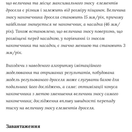
що величина та місце максимального зносу елементів
дроселя є різним і залежить від розміру піщинок. Величина
зносу наконечника дроселя становить 15 мм/рік, причому
найбільше зношується не наконечник, а насадка (46 мм/
рік). Також встановлено, що величина зносу поверхонь, що
розміщені перед насадкою, у порівнянні із зносом
наконечника та насадки, є значно меншою та становить 3
мм/рік.
Виходячи з наведеного алгоритму імітаційного
моделювання та отриманих результатів,
побудована
модель регульованого дроселя може слугувати базою для
подальших його досліджень, а саме: оптимізації конуса
наконечника з метою зменшення величини зносу самого
наконечника; дослідження впливу швидкості перепаду
тиску на величину зносу елементів дроселя.
Завантаження