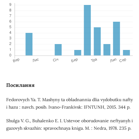
Посилання
Fedorovych Ya. T. Mashyny ta obladnannia dlia vydobutku nafty
i hazu : navch. posib. Ivano-Frankivsk: IFNTUNH, 2015. 344 р.
Shulga V. G., Buhalenko E. I. Ustevoe oborudovanie neftyanyh i
gazovyh skvazhin: spravochnaya kniga. M. : Nedra, 1978. 235 р.