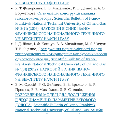
УНІВЕРСИТЕТУ НАФТИ І ГАЗУ
Я. Т. Федорович, В. В. Михайлюк, Р. О. Дейнега, А. О.
Воржеїнова,
Оптимізація конструкції клапана
газомотокомпресора
,
Scientific Bulletin of Ivano-
Frankivsk National Technical University of Oil and Gas:
№ 2(41) (2016): НАУКОВИЙ ВІСНИК ІВАНО-
ФРАНКІВСЬКОГО НАЦІОНАЛЬНОГО ТЕХНІЧНОГО
УНІВЕРСИТЕТУ НАФТИ І ГАЗУ
І. Д. Лівак, І. Ф. Концур, В. В. Михайлюк, М. Я. Чичула,
Т. В. Яценко,
Дослідження нерівномірності подачі
трипоршневих та чотирипоршневих бурових насосів
односторонньої дії
,
Scientific Bulletin of Ivano-
Frankivsk National Technical University of Oil and Gas:
№ 1(31) (2012): НАУКОВИЙ ВІСНИК ІВАНО-
ФРАНКІВСЬКОГО НАЦІОНАЛЬНОГО ТЕХНІЧНОГО
УНІВЕРСИТЕТУ НАФТИ І ГАЗУ
З. М. Одосій, Р. O. Дейнега, В. В. Врюкало, В. Р.
Процюк, В. В. Михайлюк, Л. В. Саманів,
РОЗРОБЛЕННЯ МОДЕЛІ ДЛЯ ДОСЛІДЖЕННЯ
ГІДРОДИНАМІЧНИХ ПАРАМЕТРІВ БУРОВОГО
ДОЛОТА
,
Scientific Bulletin of Ivano-Frankivsk
National Technical University of Oil and Gas: № 1(58)