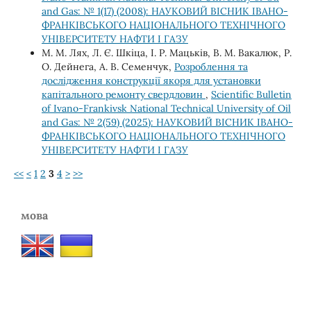
and Gas: № 1(17) (2008): НАУКОВИЙ ВІСНИК ІВАНО-
ФРАНКІВСЬКОГО НАЦІОНАЛЬНОГО ТЕХНІЧНОГО
УНІВЕРСИТЕТУ НАФТИ І ГАЗУ
М. М. Лях, Л. Є. Шкіца, І. Р. Мацьків, В. М. Вакалюк, Р.
О. Дейнега, А. В. Семенчук,
Розроблення та
дослідження конструкції якоря для установки
капітального ремонту свердловин
,
Scientific Bulletin
of Ivano-Frankivsk National Technical University of Oil
and Gas: № 2(59) (2025): НАУКОВИЙ ВІСНИК ІВАНО-
ФРАНКІВСЬКОГО НАЦІОНАЛЬНОГО ТЕХНІЧНОГО
УНІВЕРСИТЕТУ НАФТИ І ГАЗУ
<<
<
1
2
3
4
>
>>
мова