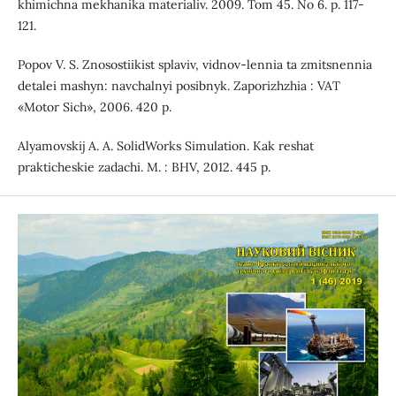
khimichna mekhanika materialiv. 2009. Tom 45. No 6. р. 117-
121.
Popov V. S. Znosostiikist splaviv, vidnov-lennia ta zmitsnennia
detalei mashyn: navchalnyi posibnyk. Zaporizhzhia : VAT
«Motor Sich», 2006. 420 р.
Alyamovskij A. A. SolidWorks Simulation. Kak reshat
prakticheskie zadachi. M. : BHV, 2012. 445 p.