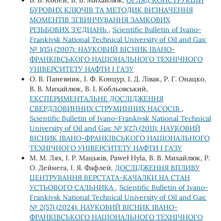
БУРОВИХ КЛЮЧІВ ТА МЕТОДИК ВИЗНАЧЕННЯ
МОМЕНТІВ ЗГВИНЧУВАННЯ ЗАМКОВИХ
РІЗЬБОВИХ З'ЄДНАНЬ
,
Scientific Bulletin of Ivano-
Frankivsk National Technical University of Oil and Gas:
№ 1(15) (2007): НАУКОВИЙ ВІСНИК ІВАНО-
ФРАНКІВСЬКОГО НАЦІОНАЛЬНОГО ТЕХНІЧНОГО
УНІВЕРСИТЕТУ НАФТИ І ГАЗУ
О. В. Паневник, І. Ф. Концур, І. Д. Лівак, Р. Г. Онацко,
В. В. Михайлюк, В. І. Кобльовський,
ЕКСПЕРИМЕНТАЛЬНЕ ДОСЛІДЖЕННЯ
СВЕРДЛОВИННИХ СТРУМИННИХ НАСОСІВ
,
Scientific Bulletin of Ivano-Frankivsk National Technical
University of Oil and Gas: № 1(27) (2011): НАУКОВИЙ
ВІСНИК ІВАНО-ФРАНКІВСЬКОГО НАЦІОНАЛЬНОГО
ТЕХНІЧНОГО УНІВЕРСИТЕТУ НАФТИ І ГАЗУ
М. М. Лях, І. Р. Мацьків, Paweł Hyla, В. В. Михайлюк, Р.
О. Дейнега, І. Я. Фафлей,
ДОСЛІДЖЕННЯ ВПЛИВУ
ЦЕНТРУВАННЯ ВЕРСТАТА-КАЧАЛКИ НА СТАН
УСТЬОВОГО САЛЬНИКА
,
Scientific Bulletin of Ivano-
Frankivsk National Technical University of Oil and Gas:
№ 2(57) (2024): НАУКОВИЙ ВІСНИК ІВАНО-
ФРАНКІВСЬКОГО НАЦІОНАЛЬНОГО ТЕХНІЧНОГО