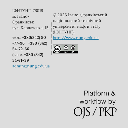
ІФНТУНГ 76019
© 2026 Івано-Франківський
м. Івано-
національний технічний
Франківськ
|
університет нафти і газу
вул. Карпатська, 15
|
(ІФНТУНГ);
|
тел.:
+380(342) 50
http://www.nung.edu.ua
|
-77-96
+380 (342)
|
54-72-66
|
факс:
+380 (342)
54-71-39
admin@nung.edu.ua