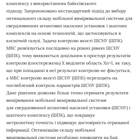
комплексу з використанням байєсівського
підходу. Запропоновано нестандартний підхід до вибору
оптимального складу мобільної вимірювальної системи для
свердловинних штангових насосних установок і шахтних
комплексів на основі технологій, що застосовуються в
космічній галузі. Задача контролю якості ШСНУ (ШПК)
МВС розв’язується послідовно на різних рівнях ШСНУ
(ШПК), тому виявляється доцільним в просторі результатів
контролю (спостережень) Х виділити область Xn+1, як таку,
що при попаданні в неї результат контролю не фіксується,
а МВС контролю якості ШСНУ (ШПК) переходить на
поглиблений контроль параметрів ШСНУ (ШПК).
Дане рішення дозволяє більш точно отримати результати
вимірювання мобільної вимірювальної системи
для свердловинної штангової насосної установки (ШСНУ) і
шахтного комплексу (ШПК), що покращує
метрологічну точність і підвищує достовірність отриманої
інформації. Оптимізацію складу мобільної
вимірювальної системи необхідно проводити на базі