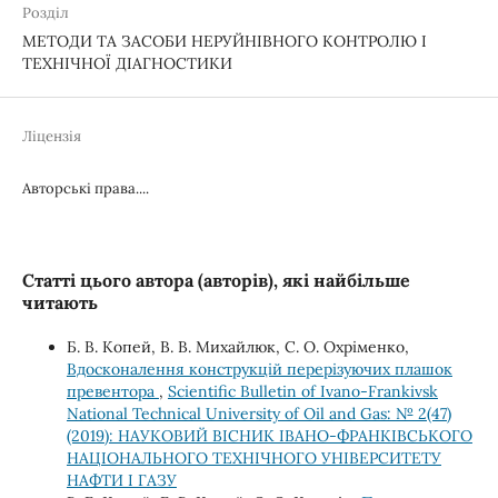
Розділ
МЕТОДИ ТА ЗАСОБИ НЕРУЙНІВНОГО КОНТРОЛЮ І
ТЕХНІЧНОЇ ДІАГНОСТИКИ
Ліцензія
Авторські права....
Статті цього автора (авторів), які найбільше
читають
Б. В. Копей, В. В. Михайлюк, С. О. Охріменко,
Вдосконалення конструкцій перерізуючих плашок
превентора
,
Scientific Bulletin of Ivano-Frankivsk
National Technical University of Oil and Gas: № 2(47)
(2019): НАУКОВИЙ ВІСНИК ІВАНО-ФРАНКІВСЬКОГО
НАЦІОНАЛЬНОГО ТЕХНІЧНОГО УНІВЕРСИТЕТУ
НАФТИ І ГАЗУ