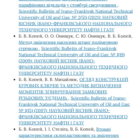
парафінових відкладів у стовбурі свердловини
,
Scientific Bulletin of Ivano-Frankivsk National Technical
University of Oil and Gas: № 2(51) (2021): НАУКОВИЙ
ВІСНИК ІВАНО-ФРАНКІВСЬКОГО НАЦІОНАЛЬНОГО
ТЕХНІЧНОГО УНІВЕРСИТЕТУ НАФТИ І ГАЗУ
Б. В. Копей, О. О. Онищук, С. Ю. Онищук, В. Б. Копей,
Метод зміцнення насосних штанг полімерною
стрічкою
,
Scientific Bulletin of Ivano-Frankivsk
National Technical University of Oil and Gas: № 1(19)
(2009): НАУКОВИЙ ВІСНИК ІВАНО-
ФРАНКІВСЬКОГО НАЦІОНАЛЬНОГО ТЕХНІЧНОГО
УНІВЕРСИТЕТУ НАФТИ І ГАЗУ
Б. В. Копей, В. В. Михайлюк,
ОГЛЯД КОНСТРУКЦІЙ
БУРОВИХ КЛЮЧІВ ТА МЕТОДИК ВИЗНАЧЕННЯ
МОМЕНТІВ ЗГВИНЧУВАННЯ ЗАМКОВИХ
РІЗЬБОВИХ З'ЄДНАНЬ
,
Scientific Bulletin of Ivano-
Frankivsk National Technical University of Oil and Gas:
№ 1(15) (2007): НАУКОВИЙ ВІСНИК ІВАНО-
ФРАНКІВСЬКОГО НАЦІОНАЛЬНОГО ТЕХНІЧНОГО
УНІВЕРСИТЕТУ НАФТИ І ГАЗУ
Б. В. Копей, І. І. Стеліга, В. Б. Копей,
Втомні
характеристики склопластикових та зміцнених