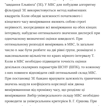
"завдання Ельвінга" (ЗЕ). У МВС для побудови алгоритму
фільтрації ЗЕ використовується метод найменших
квадратів. Коли обидві залежності початкового і
кінцевого часу вимірювання являють собою строгі
нерівності, зосередивши всі вимірювання на обох кінцях
інтервалу, набудемо оптимального значення дисперсії при
одночасному визначенні оцінки швидкості. При
оптимальному розподілі вимірювань в МВС, їх загальне
число n має бути розбите на дві рівні групи, розміщені з
максимальною щільністю по краях мірного інтервалу Т.
Коли в МВС необхідно підвищити точність оцінки
декількох скалярних параметрів ШСНУ (ШПК), то кожному
з них повинен відповідати свій оптимальний склад МВС.
При постановці ЗЕ бажано врахувати залежність граничних
значень модуля коефіцієнта кореляції між двома
вимірюваннями від проміжку часу, що розділяє ці
вимірювання .Вибір універсального складу МВС необхідно
проводити за універсальним критерієм В. Г. Єршова. При