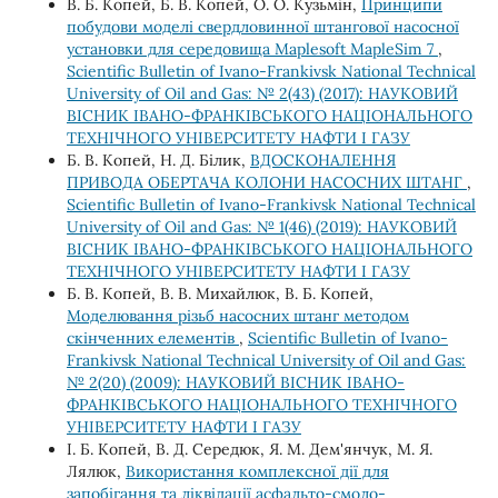
В. Б. Копей, Б. В. Копей, О. О. Кузьмін,
Принципи
побудови моделі свердловинної штангової насосної
установки для середовища Maplesoft MapleSim 7
,
Scientific Bulletin of Ivano-Frankivsk National Technical
University of Oil and Gas: № 2(43) (2017): НАУКОВИЙ
ВІСНИК ІВАНО-ФРАНКІВСЬКОГО НАЦІОНАЛЬНОГО
ТЕХНІЧНОГО УНІВЕРСИТЕТУ НАФТИ І ГАЗУ
Б. В. Копей, Н. Д. Білик,
ВДОСКОНАЛЕННЯ
ПРИВОДА ОБЕРТАЧА КОЛОНИ НАСОСНИХ ШТАНГ
,
Scientific Bulletin of Ivano-Frankivsk National Technical
University of Oil and Gas: № 1(46) (2019): НАУКОВИЙ
ВІСНИК ІВАНО-ФРАНКІВСЬКОГО НАЦІОНАЛЬНОГО
ТЕХНІЧНОГО УНІВЕРСИТЕТУ НАФТИ І ГАЗУ
Б. В. Копей, В. В. Михайлюк, В. Б. Копей,
Моделювання різьб насосних штанг методом
скінченних елементів
,
Scientific Bulletin of Ivano-
Frankivsk National Technical University of Oil and Gas:
№ 2(20) (2009): НАУКОВИЙ ВІСНИК ІВАНО-
ФРАНКІВСЬКОГО НАЦІОНАЛЬНОГО ТЕХНІЧНОГО
УНІВЕРСИТЕТУ НАФТИ І ГАЗУ
І. Б. Копей, В. Д. Середюк, Я. М. Дем'янчук, М. Я.
Лялюк,
Використання комплексної дії для
запобігання та ліквідації асфальто-смоло-