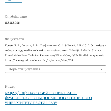
Опубліковано
03.03.2011
Як цитувати
Копей, Б. В., Лопатін, В. В., Стефанишин, О. І., & Копей, І. Б. (2011). Оптимізація
вибору складу мобільної вимірювальної системи.
Scientific Bulletin of Ivano-
Frankivsk National Technical University of Oil and Gas
, (1(27), 161–166. вилучено із
https://nv.nung.edu.ua/index.php/nv/article/view/578
Формати цитування
Номер
№ 1(27) (2011): НАУКОВИЙ ВІСНИК ІВАНО-
ФРАНКІВСЬКОГО НАЦІОНАЛЬНОГО ТЕХНІЧНОГО
УНІВЕРСИТЕТУ НАФТИ І ГАЗУ