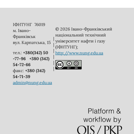
ІФНТУНГ 76019
© 2026 Івано-Франківський
м. Івано-
національний технічний
Франківськ
|
університет нафти і газу
вул. Карпатська, 15
|
(ІФНТУНГ);
|
тел.:
+380(342) 50
http://www.nung.edu.ua
|
-77-96
+380 (342)
|
54-72-66
|
факс:
+380 (342)
54-71-39
admin@nung.edu.ua