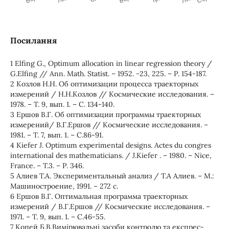
Посилання
1 Elfing G., Optimum allocation in linear regression theory /
G.Elfing // Ann. Math. Statist. – 1952. -23, 225. – Р. 154-187.
2 Козлов Н.Н. Об оптимизации процесса траекторных
измерений / Н.Н.Козлов // Космические исследования. –
1978. – Т. 9, вып. 1. – С. 134-140.
3 Ершов В.Г. Об оптимизации программы траекторных
измерений/ В.Г.Ершов // Космические исследования. –
1981. – Т. 7, вып. 1. – С.86-91.
4 Kiefer J. Optimum experimental designs. Actes du congres
international des mathematicians. / J.Kiefer . – 1980. – Nicе,
France. – Т.3. – Р. 346.
5 Алиев Т.А. Экспериментальный анализ / Т.А Алиев. – М.:
Машиностроение, 1991. – 272 с.
6 Ершов В.Г. Оптимальная программа траекторных
измерений / В.Г.Ершов // Космические исследования. –
1971. – Т. 9, вып. 1. – С.46-55.
7 Копей Б.В.Вимірювальні засоби контролю та експрес-