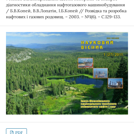
діагностики обладнання нафтогазового машинобудування
/ Б.В.Копей, В.В.Лопатін, І.Б.Копей // Розвідка та розробка
нафтових і газових родовищ. – 2003. – №1(6). – С.129-133.
PDF