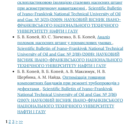
склопластиковою ізоляцією сталевих насосних штанг
при асиметричному навантаженні
,
Scientific Bulletin
of Ivano-Frankivsk National Technical University of Oil
and Gas: № 3(21) (2009): НАУКОВИЙ ВІСНИК ІВАНО-
ФРАНКІВСЬКОГО НАЦІОНАЛЬНОГО ТЕХНІЧНОГО
УНІВЕРСИТЕТУ НАФТИ І ГАЗУ
Б. В. Копей, Ю. С. Зінченко, В. Б. Копей,
Аналіз
поломок насосних штанг у промислових умовах
,
Scientific Bulletin of Ivano-Frankivsk National Technical
University of Oil and Gas: № 2(18) (2008): НАУКОВИЙ
ВІСНИК ІВАНО-ФРАНКІВСЬКОГО НАЦІОНАЛЬНОГО
ТЕХНІЧНОГО УНІВЕРСИТЕТУ НАФТИ І ГАЗУ
Б. В. Копей, В. Б. Копей, А. В. Максимук, Н. В.
Щербина, А. М. Найда,
Оптимізація товщини
композитних бандажів при ремонті трубопроводів з
дефектами
,
Scientific Bulletin of Ivano-Frankivsk
National Technical University of Oil and Gas: № 2(16)
(2007): НАУКОВИЙ ВІСНИК ІВАНО-ФРАНКІВСЬКОГО
НАЦІОНАЛЬНОГО ТЕХНІЧНОГО УНІВЕРСИТЕТУ
НАФТИ І ГАЗУ
1
2
3
>
>>