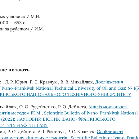
ых условиях / М.Н.
00. – 653 с.
ин за рубежом / И.М.
льше читають
 , Л. Р. Юрич, Р. С. Кравчук , В. В. Михайлюк,
Дослідження
of Ivano-Frankivsk National Technical University of Oil and Gas: № 1(5
АНКІВСЬКОГО НАЦІОНАЛЬНОГО ТЕХНІЧНОГО УНІВЕРСИТЕТУ
ихайлюк, О. О. Рудейченко, Р. О. Дейнега,
Аналіз можливості
ментів методом FDM
,
Scientific Bulletin of Ivano-Frankivsk National
 1(52) (2022): НАУКОВИЙ ВІСНИК ІВАНО-ФРАНКІВСЬКОГО
ИТЕТУ НАФТИ І ГАЗУ
ч, Р. О. Дейнега, А. І. Різничук, Р. С. Кравчук,
Особливості
огою методу кінцевих елементів
,
Scientific Bulletin of Ivano-Frank