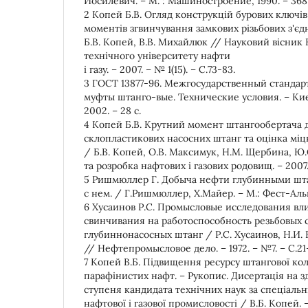
Иосилевич. – М. : Машиностроение, 1990. – 368 
2 Копей Б.В. Огляд конструкцій бурових ключі
моментів згвинчування замкових різьбових з'єд
Б.В. Копей, В.В. Михайлюк // Науковий вісник
технічного університету нафти
і газу. – 2007. – № 1(15). – С.73-83.
3 ГОСТ 13877-96. Межгосударственный стандар
муфты штанго-вые. Технические условия. – Кие
2002. – 28 с.
4 Копей Б.В. Крутний момент штангообертача 
склопластикових насосних штанг та оцінка міцн
/ Б.В. Копей, О.В. Максимук, Н.М. Щербина, Ю.
та розробка нафтових і газових родовищ. – 2007. 
5 Ришмюллер Г. Добыча нефти глубинными шта
с нем. / Г.Ришмюллер, Х.Майер. – М.: Фест-Альпи
6 Хусаинов Р.С. Промысловые исследования в
свинчивания на работоспособность резьбовых
глубиннонасосных штанг / Р.С. Хусаинов, Н.И. 
// Нефтепромысловое дело. – 1972. – №7. – С.21
7 Копей В.Б. Підвищення ресурсу штангової ко
парафінистих нафт. – Рукопис. Дисертація на з
ступеня кандидата технічних наук за спеціаль
нафтової і газової промисловості / В.Б. Копей.