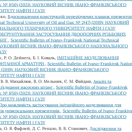
nd Gas: № 1(50) (2021): НАУКОВИЙ ВІСНИК ІВАНО-ФРАНКІВСЬКОГО
ИТЕТУ НАФТИ І ГАЗУ
нко,
Вдосконалення конструкцій перерізуючих плашок превенто
onal Technical University of Oil and Gas: № 2(47) (2019): НАУКОВИЙ
НАЛЬНОГО ТЕХНІЧНОГО УНІВЕРСИТЕТУ НАФТИ І ГАЗУ
ОБҐРУНТУВАННЯ ЗАСТОСУВАННЯ ДВООПОРНИХ РІЗЬБОВИХ
ТАНГ
,
Scientific Bulletin of Ivano-Frankivsk National Technical
2019): НАУКОВИЙ ВІСНИК ІВАНО-ФРАНКІВСЬКОГО НАЦІОНАЛЬНОГО
АЗУ
, Р. О. Дейнега, Б. І. Коваль,
ІМІТАЦІЙНЕ МОДЕЛЮВАННЯ
ОНТАННОЇ АРМАТУРИ
,
Scientific Bulletin of Ivano-Frankivsk Natio
 1(46) (2019): НАУКОВИЙ ВІСНИК ІВАНО-ФРАНКІВСЬКОГО
ИТЕТУ НАФТИ І ГАЗУ
, В. В. Михайлюк, В. О. Мельник, Є. М. Файдаш,
Аналіз та
 з’єднання насосних штанг
,
Scientific Bulletin of Ivano-Frankivsk
nd Gas: № 1(50) (2021): НАУКОВИЙ ВІСНИК ІВАНО-ФРАНКІВСЬКОГО
ИТЕТУ НАФТИ І ГАЗУ
Про можливість застосування імітаційного моделювання для
ів універсальних превенторів
,
Scientific Bulletin of Ivano-Frankiv
nd Gas: № 1(50) (2021): НАУКОВИЙ ВІСНИК ІВАНО-ФРАНКІВСЬКОГО
ИТЕТУ НАФТИ І ГАЗУ
а, О. Я. Фафлей, Д. С. Репало, В. В. Станович,
Дослідження та