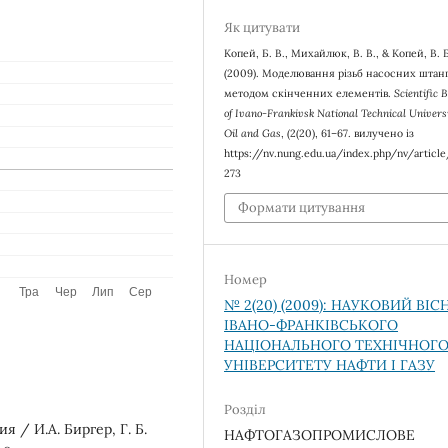
Як цитувати
Копей, Б. В., Михайлюк, В. В., & Копей, В. Б
(2009). Моделювання різьб насосних штан
методом скінченних елементів.
Scientific B
of Ivano-Frankivsk National Technical Universi
Oil and Gas
, (2(20), 61–67. вилучено із
https://nv.nung.edu.ua/index.php/nv/articl
273
Формати цитування
Номер
№ 2(20) (2009): НАУКОВИЙ ВІ
ІВАНО-ФРАНКІВСЬКОГО
НАЦІОНАЛЬНОГО ТЕХНІЧНОГ
УНІВЕРСИТЕТУ НАФТИ І ГАЗУ
Розділ
 / И.А. Биргер, Г. Б.
НАФТОГАЗОПРОМИСЛОВЕ