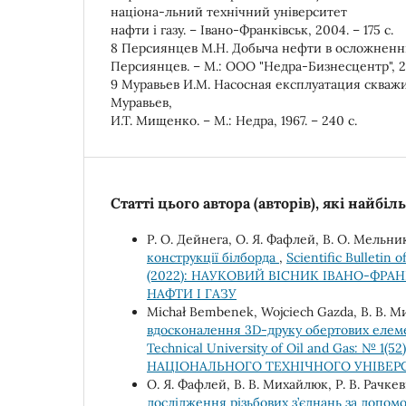
націона-льний технічний університет
нафти і газу. – Івано-Франківськ, 2004. – 175 c.
8 Персиянцев М.Н. Добыча нефти в осложненн
Персиянцев. – М.: ООО "Недра-Бизнесцентр", 20
9 Муравьев И.М. Насосная експлуатация скваж
Муравьев,
И.Т. Мищенко. – М.: Недра, 1967. – 240 с.
Статті цього автора (авторів), які найбі
Р. О. Дейнега, О. Я. Фафлей, В. О. Мельник
конструкції білборда
,
Scientific Bulletin 
(2022): НАУКОВИЙ ВІСНИК ІВАНО-ФР
НАФТИ І ГАЗУ
Michał Bembenek, Wojciech Gazda, В. В. М
вдосконалення 3D-друку обертових еле
Technical University of Oil and Gas: №
НАЦІОНАЛЬНОГО ТЕХНІЧНОГО УНІВЕРС
О. Я. Фафлей, В. В. Михайлюк, Р. В. Рачкеви
дослідження різьбових з’єднань за допом