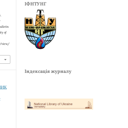
ІФНТУНГ
.
г
ulletin
ty of
e/view/
Індексація журналу
СНИК
О