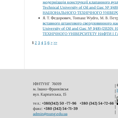
модернізація конструкції клапанного вуз
Technical University of Oil and Gas: №
НАЦІОНАЛЬНОГО ТЕХНІЧНОГО УНІВЕРС
Я. Т. Федорович, Tomasz Wydro, М. В. Петрі
вставного штангового свердловинного на
University of Oil and Gas: № 1(48) (
ТЕХНІЧНОГО УНІВЕРСИТЕТУ НАФТИ І Г
1
2
3
4
5
6
>
>>
ІФНТУНГ 76019
|
м. Івано-Франківськ
|
вул. Карпатська, 15
|
|
тел.:
+380(342) 50 -77-96
+380 (342) 54-72-66
|
факс:
+380 (342) 54-71-39
|
admin@nung.edu.ua