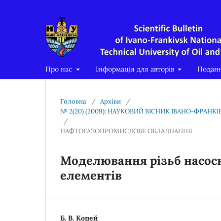
Про нас
Інформація для авторів
Подан
Головна
/
Архіви
/
№ 2(20) (2009): НАУКОВИЙ ВІСНИК ІВАНО-ФРАН
/
НАФТОГАЗОПРОМИСЛОВЕ ОБЛАДНАННЯ
Моделювання різьб насос
елементів
Б. В. Копей