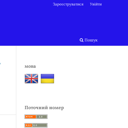
Зареєструватися
Увійти
Пошук
У
мова
Поточний номер