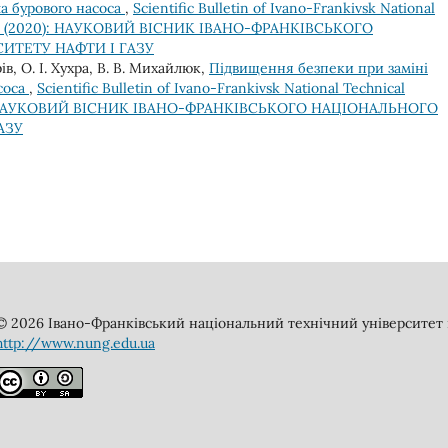
ла бурового насоса
,
Scientific Bulletin of Ivano-Frankivsk National
 1(48) (2020): НАУКОВИЙ ВІСНИК ІВАНО-ФРАНКІВСЬКОГО
ИТЕТУ НАФТИ І ГАЗУ
в, О. І. Хухра, В. В. Михайлюк,
Підвищення безпеки при заміні
соса
,
Scientific Bulletin of Ivano-Frankivsk National Technical
2020): НАУКОВИЙ ВІСНИК ІВАНО-ФРАНКІВСЬКОГО НАЦІОНАЛЬНОГО
АЗУ
© 2026 Івано-Франківський національний технічний університет н
http://www.nung.edu.ua