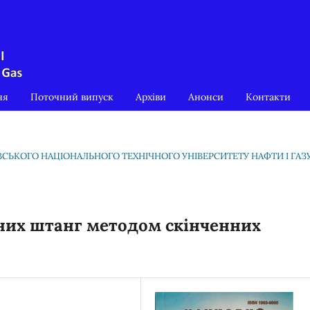
ня
Поточний випуск
Архіви
Анонси
Контакти
КІВСЬКОГО НАЦІОНАЛЬНОГО ТЕХНІЧНОГО УНІВЕРСИТЕТУ НАФТИ І ГАЗ
них штанг методом скінченних