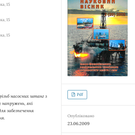
ка, 15
ка, 15
ка, 15
Pdf
різьб насосних штанг з
у напружень, які
для забезпечення
Опубліковано
ня.
23.06.2009