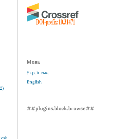
Мова
Українська
English
2)
##plugins.block.browse##
ivsk