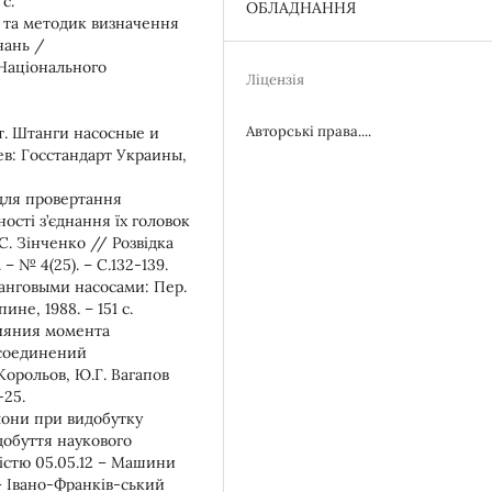
с.
ОБЛАДНАННЯ
в та методик визначення
нань /
 Національного
Ліцензія
Авторські права....
т. Штанги насосные и
в: Гоcстандарт Украины,
для провертання
ості з’єднання їх головок
С. Зінченко // Розвідка
– № 4(25). – С.132-139.
нговыми насосами: Пер.
не, 1988. – 151 с.
лияния момента
 соединений
Корольов, Ю.Г. Вагапов
-25.
лони при видобутку
добуття наукового
ністю 05.05.12 – Машини
 – Івано-Франків-ський