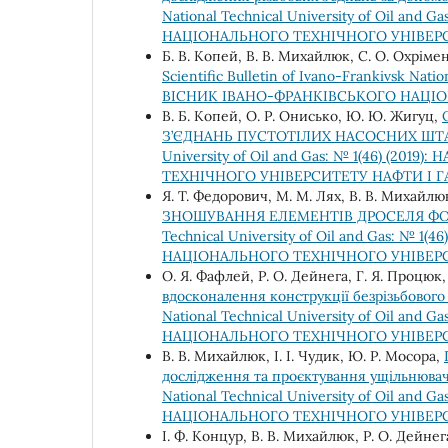
National Technical University of Oil a
НАЦІОНАЛЬНОГО ТЕХНІЧНОГО УНІВЕРС
Б. В. Копей, В. В. Михайлюк, С. О. Охріме
Scientific Bulletin of Ivano-Frankivsk Nati
ВІСНИК ІВАНО-ФРАНКІВСЬКОГО НАЦІО
В. Б. Копей, О. Р. Онисько, Ю. Ю. Жигуц,
З’ЄДНАНЬ ПУСТОТІЛИХ НАСОСНИХ Ш
University of Oil and Gas: № 1(46) (
ТЕХНІЧНОГО УНІВЕРСИТЕТУ НАФТИ І Г
Я. Т. Федорович, М. М. Лях, В. В. Михайлюк
ЗНОШУВАННЯ ЕЛЕМЕНТІВ ДРОСЕЛЯ Ф
Technical University of Oil and Gas: №
НАЦІОНАЛЬНОГО ТЕХНІЧНОГО УНІВЕРС
О. Я. Фафлей, Р. О. Дейнега, Г. Я. Процюк
вдосконалення конструкції безрізьбового
National Technical University of Oil a
НАЦІОНАЛЬНОГО ТЕХНІЧНОГО УНІВЕРС
В. В. Михайлюк, І. І. Чудик, Ю. Р. Мосора,
дослідження та проєктування ущільнювач
National Technical University of Oil a
НАЦІОНАЛЬНОГО ТЕХНІЧНОГО УНІВЕРС
І. Ф. Концур, В. В. Михайлюк, Р. О. Дейнег