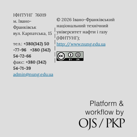
ІФНТУНГ 76019
© 2026 Івано-Франківський
м. Івано-
національний технічний
Франківськ
|
університет нафти і газу
вул. Карпатська, 15
|
(ІФНТУНГ);
|
тел.:
+380(342) 50
http://www.nung.edu.ua
|
-77-96
+380 (342)
|
54-72-66
|
факс:
+380 (342)
54-71-39
admin@nung.edu.ua