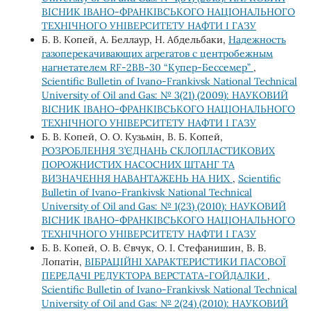
ВІСНИК ІВАНО-ФРАНКІВСЬКОГО НАЦІОНАЛЬНОГО
ТЕХНІЧНОГО УНІВЕРСИТЕТУ НАФТИ І ГАЗУ
Б. В. Копей, А. Беллаур, Н. Абдельбаки,
Надежность
газоперекачивающих агрегатов с центробежным
нагнетателем RF-2BB-30 “Купер-Бессемер”
,
Scientific Bulletin of Ivano-Frankivsk National Technical
University of Oil and Gas: № 3(21) (2009): НАУКОВИЙ
ВІСНИК ІВАНО-ФРАНКІВСЬКОГО НАЦІОНАЛЬНОГО
ТЕХНІЧНОГО УНІВЕРСИТЕТУ НАФТИ І ГАЗУ
Б. В. Копей, О. О. Кузьмін, В. Б. Копей,
РОЗРОБЛЕННЯ З’ЄДНАНЬ СКЛОПЛАСТИКОВИХ
ПОРОЖНИСТИХ НАСОСНИХ ШТАНГ ТА
ВИЗНАЧЕННЯ НАВАНТАЖЕНЬ НА НИХ
,
Scientific
Bulletin of Ivano-Frankivsk National Technical
University of Oil and Gas: № 1(23) (2010): НАУКОВИЙ
ВІСНИК ІВАНО-ФРАНКІВСЬКОГО НАЦІОНАЛЬНОГО
ТЕХНІЧНОГО УНІВЕРСИТЕТУ НАФТИ І ГАЗУ
Б. В. Копей, О. В. Євчук, О. І. Стефанишин, В. В.
Лопатін,
ВІБРАЦІЙНІ ХАРАКТЕРИСТИКИ ПАСОВОЇ
ПЕРЕДАЧІ РЕДУКТОРА ВЕРСТАТА-ГОЙДАЛКИ
,
Scientific Bulletin of Ivano-Frankivsk National Technical
University of Oil and Gas: № 2(24) (2010): НАУКОВИЙ