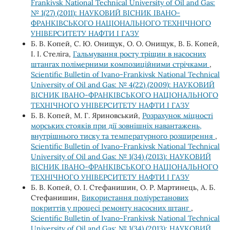
Frankivsk National Technical University of Oil and Gas:
№ 1(27) (2011): НАУКОВИЙ ВІСНИК ІВАНО-
ФРАНКІВСЬКОГО НАЦІОНАЛЬНОГО ТЕХНІЧНОГО
УНІВЕРСИТЕТУ НАФТИ І ГАЗУ
Б. В. Копей, С. Ю. Онищук, О. О. Онищук, В. Б. Копей,
І. І. Стеліга,
Гальмування росту тріщин в насосних
штангах полімерними композиційними стрічками
,
Scientific Bulletin of Ivano-Frankivsk National Technical
University of Oil and Gas: № 4(22) (2009): НАУКОВИЙ
ВІСНИК ІВАНО-ФРАНКІВСЬКОГО НАЦІОНАЛЬНОГО
ТЕХНІЧНОГО УНІВЕРСИТЕТУ НАФТИ І ГАЗУ
Б. В. Копей, М. Г. Яриновський,
Розрахунок міцності
морських стояків при дії зовнішніх навантажень,
внутрішнього тиску та температурного розширення
,
Scientific Bulletin of Ivano-Frankivsk National Technical
University of Oil and Gas: № 1(34) (2013): НАУКОВИЙ
ВІСНИК ІВАНО-ФРАНКІВСЬКОГО НАЦІОНАЛЬНОГО
ТЕХНІЧНОГО УНІВЕРСИТЕТУ НАФТИ І ГАЗУ
Б. В. Копей, О. І. Стефанишин, О. Р. Мартинець, А. Б.
Стефанишин,
Використання поліуретанових
покриттів у процесі ремонту насосних штанг
,
Scientific Bulletin of Ivano-Frankivsk National Technical
University of Oil and Gas: № 1(34) (2013): НАУКОВИЙ