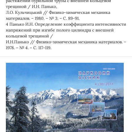
растяжении бурильной трубы с внешней кольцевой
трещиной / И.Н. Панько,
Л.О. Кульчицький // Физико-химическая механика
материалов. – 1980. – № 3. – С. 89-91.
4 Панько И.Н. Определение коэффициента интенсивности
напряжений при изгибе полого цилиндра с внешней
кольцевой трещиной /
И.Н.Панько // Физико-химическая механика материалов. –
1978. – № 4. – С. 117-119.