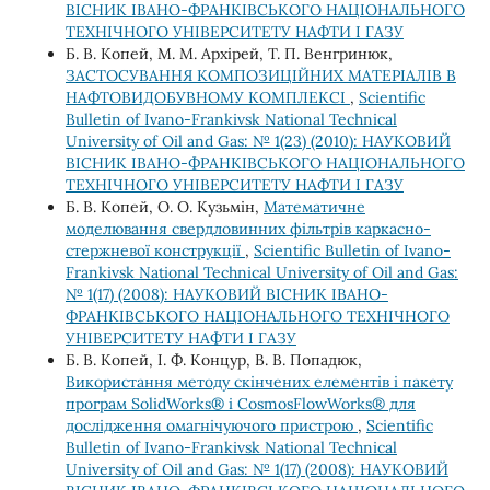
ВІСНИК ІВАНО-ФРАНКІВСЬКОГО НАЦІОНАЛЬНОГО
ТЕХНІЧНОГО УНІВЕРСИТЕТУ НАФТИ І ГАЗУ
Б. В. Копей, М. М. Архірей, Т. П. Венгринюк,
ЗАСТОСУВАННЯ КОМПОЗИЦІЙНИХ МАТЕРІАЛІВ В
НАФТОВИДОБУВНОМУ КОМПЛЕКСІ
,
Scientific
Bulletin of Ivano-Frankivsk National Technical
University of Oil and Gas: № 1(23) (2010): НАУКОВИЙ
ВІСНИК ІВАНО-ФРАНКІВСЬКОГО НАЦІОНАЛЬНОГО
ТЕХНІЧНОГО УНІВЕРСИТЕТУ НАФТИ І ГАЗУ
Б. В. Копей, О. О. Кузьмін,
Математичне
моделювання свердловинних фільтрів каркасно-
стержневої конструкції
,
Scientific Bulletin of Ivano-
Frankivsk National Technical University of Oil and Gas:
№ 1(17) (2008): НАУКОВИЙ ВІСНИК ІВАНО-
ФРАНКІВСЬКОГО НАЦІОНАЛЬНОГО ТЕХНІЧНОГО
УНІВЕРСИТЕТУ НАФТИ І ГАЗУ
Б. В. Копей, І. Ф. Концур, В. В. Попадюк,
Використання методу скінчених елементів і пакету
програм SolidWorks® i CosmosFlowWorks® для
дослідження омагнічуючого пристрою
,
Scientific
Bulletin of Ivano-Frankivsk National Technical
University of Oil and Gas: № 1(17) (2008): НАУКОВИЙ