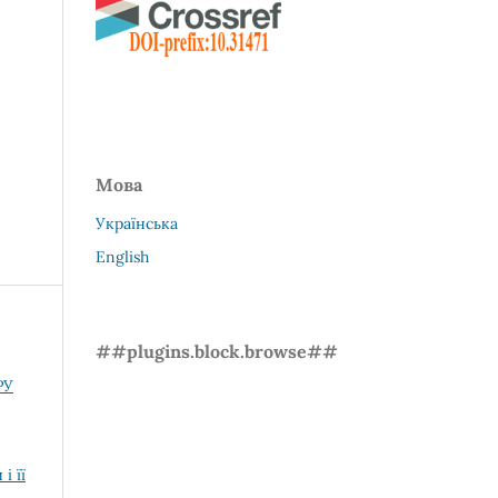
Мова
Українська
English
##plugins.block.browse##
РУ
і її