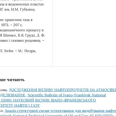
аза в водоносных пластах
НГ им. И.М. Губкина,
ие хранения газа в
973. – 207 с.
зодинамічного процесу в
 Шимко, В.Я. Грудз, Д. Ф.
тових і газових родовищ. –
. Хейн. – М.: Недра,
льше читають
кова,
ДОСЛІДЖЕННЯ ВПЛИВУ НАФТОПРОДУКТІВ НА АТМОСФЕ
ОДЕЛЮВАННЯ
,
Scientific Bulletin of Ivano-Frankivsk National
 1(23) (2010): НАУКОВИЙ ВІСНИК ІВАНО-ФРАНКІВСЬКОГО
ИТЕТУ НАФТИ І ГАЗУ
ко,
Аналіз структурної схеми устаткування для видобування нафти 
ankivsk National Technical University of Oil and Gas: № 1(31) (2012):