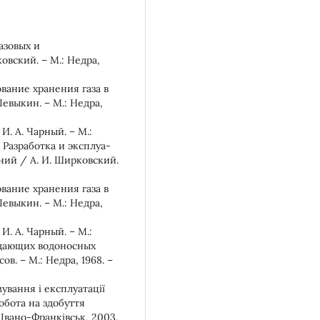
азовых и
вский. – М.: Недра,
вание хранения газа в
Левыкин. – М.: Недра,
. А. Чарный. – М.:
. Разработка и эксплуа-
ний / А. И. Ширковский.
вание хранения газа в
Левыкин. – М.: Недра,
. А. Чарный. – М.:
падающих водоносных
ов. – М.: Недра, 1968. –
ування і експлуатації
обота на здобуття
 Івано-Франківськ, 2003.