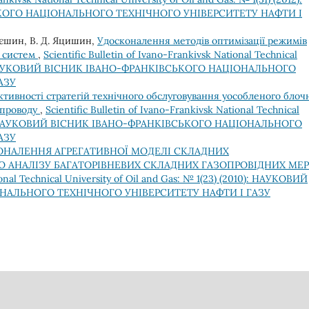
КОГО НАЦІОНАЛЬНОГО ТЕХНІЧНОГО УНІВЕРСИТЕТУ НАФТИ І
тієшин, В. Д. Яцишин,
Удосконалення методів оптимізації режимів
х систем
,
Scientific Bulletin of Ivano-Frankivsk National Technical
2011): НАУКОВИЙ ВІСНИК ІВАНО-ФРАНКІВСЬКОГО НАЦІОНАЛЬНОГО
АЗУ
тивності стратегій технічного обслуговування уособленого блоч
опроводу
,
Scientific Bulletin of Ivano-Frankivsk National Technical
2008): НАУКОВИЙ ВІСНИК ІВАНО-ФРАНКІВСЬКОГО НАЦІОНАЛЬНОГО
АЗУ
НАЛЕННЯ АГРЕГАТИВНОЇ МОДЕЛІ СКЛАДНИХ
 АНАЛІЗУ БАГАТОРІВНЕВИХ СКЛАДНИХ ГАЗОПРОВІДНИХ МЕ
tional Technical University of Oil and Gas: № 1(23) (2010): НАУКОВИЙ
НАЛЬНОГО ТЕХНІЧНОГО УНІВЕРСИТЕТУ НАФТИ І ГАЗУ