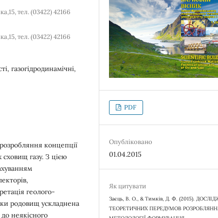
а,15, тел. (03422) 42166
а,15, тел. (03422) 42166
ті, газогідродинамічні,
PDF
Опубліковано
 розробляння концепції
01.04.2015
сховищ газу. З цією
рахуванням
лекторів,
Як цитувати
претація геолого-
Заєць, В. О., & Тимків, Д. Ф. (2015). ДОСЛ
бки родовищ ускладнена
ТЕОРЕТИЧНИХ ПЕРЕДУМОВ РОЗРОБЛЯНН
 до неякісного