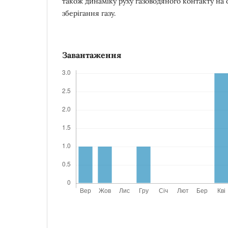
також динаміку руху газоводяного контакту на о
зберігання газу.
Завантаження