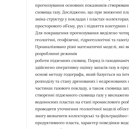
прогнозування основних показників створюван
сховища газу. Досліджено, що при зниженні пл
зміна структур у покладах і пластах-колекторах
просторового об’єму, рух і підняття контурних і
Для покращення прогнозування виділено чотири
геологічні, геофізичні, гідрогеологічні та газог
Проаналізовано різні математичні моделі, які 
розроблянні режимів
роботи підземних сховищ. Поряд із газодинам
здійснено оперативну оцінку запасів газу в пр
основі методу годографа, який базується на ін
розподілу та стану дренованих і недренованих о
частинах газового покладу, а також сховища за
створенні підземного сховища газу у виснажен
водоносних пластах на етапі промислового ро
проводити уточнення геологічної моделі об’єкт
змогу визначити колекторські та фільтраційно-
продуктивного пласта, характер поведінки водо