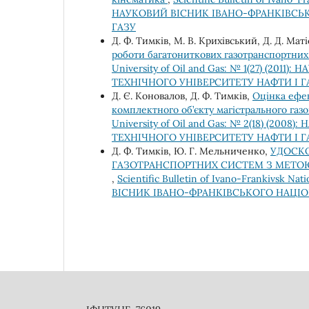
НАУКОВИЙ ВІСНИК ІВАНО-ФРАНКІВСЬ
ГАЗУ
Д. Ф. Тимків, М. В. Крихівський, Д. Д. Ма
роботи багатониткових газотранспортни
University of Oil and Gas: № 1(27) (
ТЕХНІЧНОГО УНІВЕРСИТЕТУ НАФТИ І Г
Д. Є. Коновалов, Д. Ф. Тимків,
Оцінка ефек
комплектного об’єкту магістрального газ
University of Oil and Gas: № 2(18) (
ТЕХНІЧНОГО УНІВЕРСИТЕТУ НАФТИ І Г
Д. Ф. Тимків, Ю. Г. Мельниченко,
УДОСКО
ГАЗОТРАНСПОРТНИХ СИСТЕМ З МЕТОЮ
,
Scientific Bulletin of Ivano-Frankivsk Na
ВІСНИК ІВАНО-ФРАНКІВСЬКОГО НАЦІО