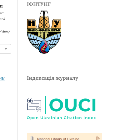
ІФНТУНГ
ИХ
no-
 and
e/view/
Індексація журналу
НИК
О