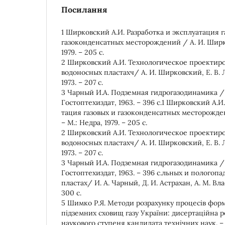
Посилання
1 Ширковский А.И. Разработка и эксплуатация г
газоконденсатных месторождений / А. И. Ширко
1979. – 205 с.
2 Ширковский А.И. Технологическое проектиро
водоносных пластахч/ А. И. Ширковский, Е. В. 
1973. – 207 с.
3 Чарный И.А. Подземная гидрогазодинамика / И
Гостоптехиздат, 1963. – 396 с.1 Ширковский А.И
тация газовых и газоконденсатных месторожде
– М.: Недра, 1979. – 205 с.
2 Ширковский А.И. Технологическое проектиро
водоносных пластахч/ А. И. Ширковский, Е. В. 
1973. – 207 с.
3 Чарный И.А. Подземная гидрогазодинамика / И
Гостоптехиздат, 1963. – 396 с.льных и полого
пластах/ И. А. Чарный, Д. И. Астрахан, А. М. Влас
300 с.
5 Шимко Р.Я. Методи розрахунку процесів форм
підземних сховищ газу України: дисертаційна р
наукового ступеня кандидата технічних наук. –