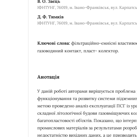
В. О. Заєць
ІФНТУНГ, 76019, м. Івано-Франківськ, вул. Карпатськ
Д. Ф. Тимків
ІФНТУНГ, 76019, м. Івано-Франківськ, вул. Карпатськ
Ключові слова:
фільтраційно-ємнісні властивос
газоводяний контакт, пласт- колектор.
Анотація
У даній роботі авторами вирішується проблема
функціонування та розвитку системи підземних 
метою проведено аналіз експлуатації ПСГ із у
складної літологічної будови газовміщуючих ко
багатопластовості об’єктів. Показано, що інтер
промислових матеріалів за результатами розро
недостатністю вихідних даних, а це призводить