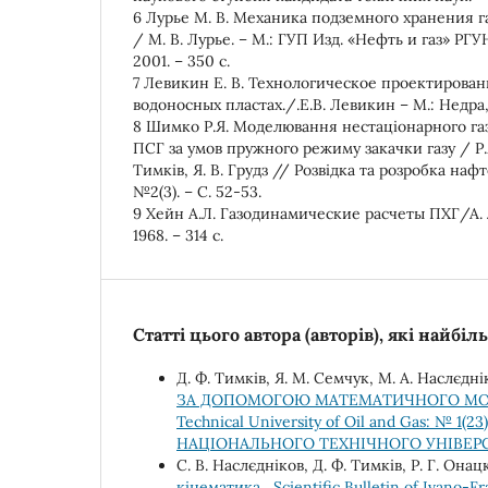
6 Лурье М. В. Механика подземного хранения г
/ М. В. Лурье. – М.: ГУП Изд. «Нефть и газ» РГУ
2001. – 350 с.
7 Левикин Е. В. Технологическое проектирован
водоносных пластах./.Е.В. Левикин – М.: Недра, 1
8 Шимко Р.Я. Моделювання нестаціонарного га
ПСГ за умов пружного режиму закачки газу / Р.Я
Тимків, Я. В. Грудз // Розвідка та розробка наф
№2(3). – С. 52-53.
9 Хейн А.Л. Газодинамические расчеты ПХГ/А. Л
1968. – 314 с.
Статті цього автора (авторів), які найбі
Д. Ф. Тимків, Я. М. Семчук, М. А. Наслєдні
ЗА ДОПОМОГОЮ МАТЕМАТИЧНОГО М
Technical University of Oil and Gas: №
НАЦІОНАЛЬНОГО ТЕХНІЧНОГО УНІВЕРС
С. В. Наслєдніков, Д. Ф. Тимків, Р. Г. Онац
кінематика
,
Scientific Bulletin of Ivano-Fr