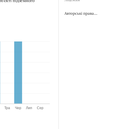
б’єкті підземного
Авторські права....