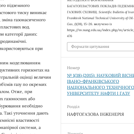
МЕТОДОЛОГІЇ ФОРМУВАННЯ
ого підземного
БАГАТОПЛАСТОВИХ ПОКЛАДІВ ПІДЗЕМН
астового тиску виникає
ГАЗОВИХ СХОВИЩ.
Scientific Bulletin of Iva
Frankivsk National Technical University of Oil
, зміна газонасиченого
Gas
, (1(38), 15–26. вилучено із
 пластових вод.
https://nv.nung.edu.ua/index.php/nv/articl
 категорії даних:
476
ідродинамічні.
Формати цитування
використовуються при
ічним моделюванням
Номер
одуктивних горизонтах на
№ 1(38) (2015): НАУКОВИЙ ВІС
тегральній оцінці величин
ІВАНО-ФРАНКІВСЬКОГО
б’ємів газу по окремих
НАЦІОНАЛЬНОГО ТЕХНІЧНОГ
галом. Отже, при
УНІВЕРСИТЕТУ НАФТИ І ГАЗУ
их газоносних або
збурювання необхідно
Розділ
а. Такі уточнення дають
НАФТОГАЗОВА ІНЖЕНЕРІЯ
ємнісні властивості
напірної системи, а
Ліцензія