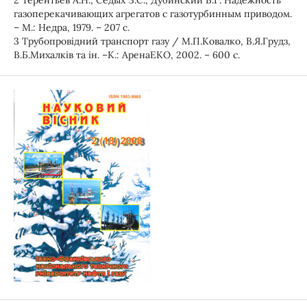
2 Терентьев А.Н., Седых З.С., Дубинский В.Г. Надежность
газоперекачивающих агрегатов с газотурбинным приводом.
– М.: Недра, 1979. – 207 с.
3 Трубопровідний транспорт газу / М.П.Ковалко, В.Я.Грудз,
В.Б.Михалків та ін. –К.: АренаЕКО, 2002. – 600 с.