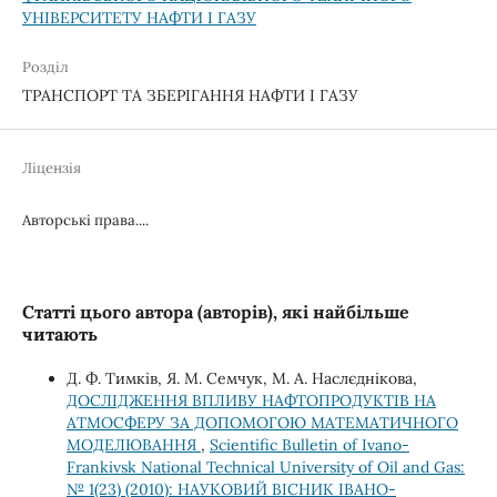
УНІВЕРСИТЕТУ НАФТИ І ГАЗУ
Розділ
ТРАНСПОРТ ТА ЗБЕРІГАННЯ НАФТИ І ГАЗУ
Ліцензія
Авторські права....
Статті цього автора (авторів), які найбільше
читають
Д. Ф. Тимків, Я. М. Семчук, М. А. Наслєднікова,
ДОСЛІДЖЕННЯ ВПЛИВУ НАФТОПРОДУКТІВ НА
АТМОСФЕРУ ЗА ДОПОМОГОЮ МАТЕМАТИЧНОГО
МОДЕЛЮВАННЯ
,
Scientific Bulletin of Ivano-
Frankivsk National Technical University of Oil and Gas:
№ 1(23) (2010): НАУКОВИЙ ВІСНИК ІВАНО-