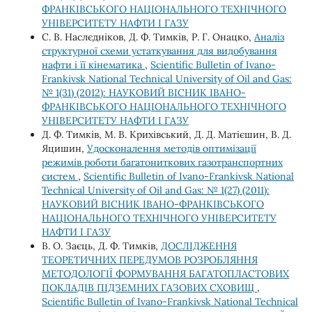
ФРАНКІВСЬКОГО НАЦІОНАЛЬНОГО ТЕХНІЧНОГО
УНІВЕРСИТЕТУ НАФТИ І ГАЗУ
С. В. Наслєдніков, Д. Ф. Тимків, Р. Г. Онацко,
Аналіз
структурної схеми устаткування для видобування
нафти і її кінематика
,
Scientific Bulletin of Ivano-
Frankivsk National Technical University of Oil and Gas:
№ 1(31) (2012): НАУКОВИЙ ВІСНИК ІВАНО-
ФРАНКІВСЬКОГО НАЦІОНАЛЬНОГО ТЕХНІЧНОГО
УНІВЕРСИТЕТУ НАФТИ І ГАЗУ
Д. Ф. Тимків, М. В. Крихівський, Д. Д. Матієшин, В. Д.
Яцишин,
Удосконалення методів оптимізації
режимів роботи багатониткових газотранспортних
систем
,
Scientific Bulletin of Ivano-Frankivsk National
Technical University of Oil and Gas: № 1(27) (2011):
НАУКОВИЙ ВІСНИК ІВАНО-ФРАНКІВСЬКОГО
НАЦІОНАЛЬНОГО ТЕХНІЧНОГО УНІВЕРСИТЕТУ
НАФТИ І ГАЗУ
В. О. Заєць, Д. Ф. Тимків,
ДОСЛІДЖЕННЯ
ТЕОРЕТИЧНИХ ПЕРЕДУМОВ РОЗРОБЛЯННЯ
МЕТОДОЛОГІЇ ФОРМУВАННЯ БАГАТОПЛАСТОВИХ
ПОКЛАДІВ ПІДЗЕМНИХ ГАЗОВИХ СХОВИЩ
,
Scientific Bulletin of Ivano-Frankivsk National Technical