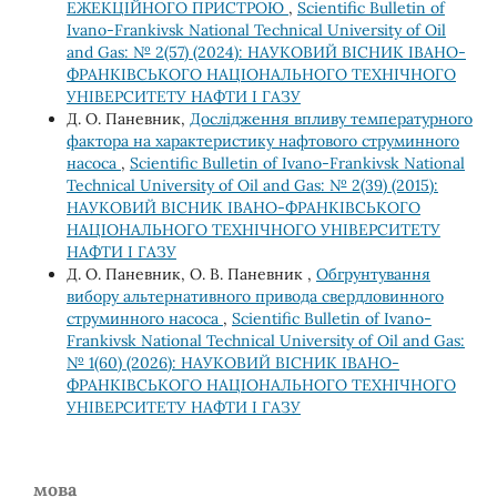
ЕЖЕКЦІЙНОГО ПРИСТРОЮ
,
Scientific Bulletin of
Ivano-Frankivsk National Technical University of Oil
and Gas: № 2(57) (2024): НАУКОВИЙ ВІСНИК ІВАНО-
ФРАНКІВСЬКОГО НАЦІОНАЛЬНОГО ТЕХНІЧНОГО
УНІВЕРСИТЕТУ НАФТИ І ГАЗУ
Д. О. Паневник,
Дослідження впливу температурного
фактора на характеристику нафтового струминного
насоса
,
Scientific Bulletin of Ivano-Frankivsk National
Technical University of Oil and Gas: № 2(39) (2015):
НАУКОВИЙ ВІСНИК ІВАНО-ФРАНКІВСЬКОГО
НАЦІОНАЛЬНОГО ТЕХНІЧНОГО УНІВЕРСИТЕТУ
НАФТИ І ГАЗУ
Д. О. Паневник, О. В. Паневник ,
Обгрунтування
вибору альтернативного привода свердловинного
струминного насоса
,
Scientific Bulletin of Ivano-
Frankivsk National Technical University of Oil and Gas:
№ 1(60) (2026): НАУКОВИЙ ВІСНИК ІВАНО-
ФРАНКІВСЬКОГО НАЦІОНАЛЬНОГО ТЕХНІЧНОГО
УНІВЕРСИТЕТУ НАФТИ І ГАЗУ
мова