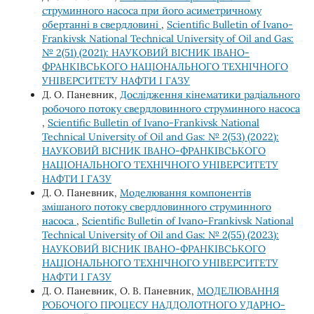
струминного насоса при його асиметричному
обертанні в свердловині
,
Scientific Bulletin of Ivano-
Frankivsk National Technical University of Oil and Gas:
№ 2(51) (2021): НАУКОВИЙ ВІСНИК ІВАНО-
ФРАНКІВСЬКОГО НАЦІОНАЛЬНОГО ТЕХНІЧНОГО
УНІВЕРСИТЕТУ НАФТИ І ГАЗУ
Д. О. Паневник,
Дослідження кінематики радіального
робочого потоку свердловинного струминного насоса
,
Scientific Bulletin of Ivano-Frankivsk National
Technical University of Oil and Gas: № 2(53) (2022):
НАУКОВИЙ ВІСНИК ІВАНО-ФРАНКІВСЬКОГО
НАЦІОНАЛЬНОГО ТЕХНІЧНОГО УНІВЕРСИТЕТУ
НАФТИ І ГАЗУ
Д. О. Паневник,
Моделювання компонентів
змішаного потоку свердловинного струминного
насоса
,
Scientific Bulletin of Ivano-Frankivsk National
Technical University of Oil and Gas: № 2(55) (2023):
НАУКОВИЙ ВІСНИК ІВАНО-ФРАНКІВСЬКОГО
НАЦІОНАЛЬНОГО ТЕХНІЧНОГО УНІВЕРСИТЕТУ
НАФТИ І ГАЗУ
Д. О. Паневник, О. В. Паневник,
МОДЕЛЮВАННЯ
РОБОЧОГО ПРОЦЕСУ НАДДОЛОТНОГО УДАРНО-