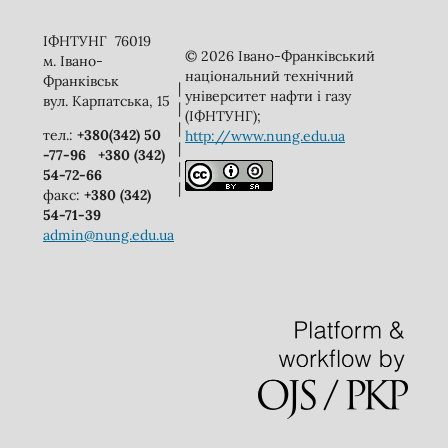
ІФНТУНГ 76019
© 2026 Івано-Франківський
м. Івано-
національний технічний
Франківськ
|
університет нафти і газу
вул. Карпатська, 15
|
(ІФНТУНГ);
|
тел.:
+380(342) 50
http://www.nung.edu.ua
|
-77-96
+380 (342)
|
54-72-66
|
факс:
+380 (342)
54-71-39
admin@nung.edu.ua