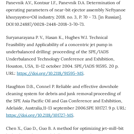
Panevnik A.V., Kontsur I.F., Panevnik D.A. Determination of
operating parameters of near-bit ejector assembly Neftyanoe
khozyaystvo=Oil industry. 2018. no. 3, P. 70 - 73. [in Russian].
DOI:10.24887/0028-2448-2018-3-70-73.
Suryanarayana P. V., Hasan K., Hughes W.I. Technical
Feasibility and Applicability of a concentric jet pump in
underbalanced drilling: proceeding of the SPE/IADS
Underbalanced Technology Conference and Exhibition,
Houston, USA, 11–12 october 2004. SPE/IADS 91595. 20 p.
URL:
https://doi.org/10.2118/91595-MS
.
Haughton D.B., Connel P. Reliable and effective downhole
cleaning system for debris and junk removal:proceeding of
the SPE Asia Pacific Oil and Gas Conference and Exhibition,
Adelaide, Australia,11-13 september 2006.SPE 101727. 9 p. URL:
https://doi.org/10.2118/101727-MS
.
Chen X., Gao D., Guo B. A method for optimizing jet-mill-bit