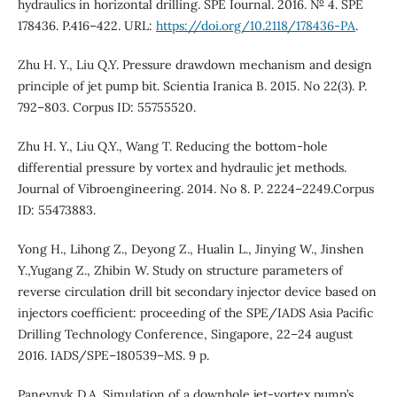
hydraulics in horizontal drilling. SPE Iournal. 2016. № 4. SPE
178436. P.416–422. URL:
https://doi.org/10.2118/178436-PA
.
Zhu H. Y., Liu Q.Y. Pressure drawdown mechanism and design
principle of jet pump bit. Scientia Iranica B. 2015. No 22(3). P.
792–803. Corpus ID: 55755520.
Zhu H. Y., Liu Q.Y., Wang T. Reducing the bottom-hole
differential pressure by vortex and hydraulic jet methods.
Journal of Vibroengineering. 2014. No 8. Р. 2224–2249.Corpus
ID: 55473883.
Yong H., Lihong Z., Deyong Z., Hualin L., Jinying W., Jinshen
Y.,Yugang Z., Zhibin W. Study on structure parameters of
reverse circulation drill bit secondary injector device based on
injectors coefficient: proceeding of the SPE/IADS Asia Pacific
Drilling Technology Conference, Singapore, 22–24 august
2016. IADS/SPE–180539–MS. 9 p.
Panevnyk D.A. Simulation of a downhole jet-vortex pump’s