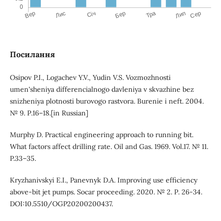
Посилання
Osipov P.I., Logachev Y.V., Yudin V.S. Vozmozhnosti
umen'sheniya differencialnogo davleniya v skvazhine bez
snizheniya plotnosti burovogo rastvora. Burenie i neft. 2004.
№ 9. Р.16–18.[in Russian]
Murphy D. Practical engineering approach to running bit.
What factors affect drilling rate. Oil and Gas. 1969. Vol.17. № 11.
P.33–35.
Kryzhanivskyi E.I., Panevnyk D.A. Improving use efficiency
above-bit jet pumps. Socar proceeding. 2020. № 2. Р. 26-34.
DOI:10.5510/OGP20200200437.