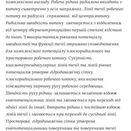
комплексного вигляду. Робоча рідина радіально виходить з
витоку симетрично у всіх напрямках. Лінії течії робочого
потоку по радіусах спрямовані від центра витоку.
Радіальна швидкість витоку зменшується з віддаленням
від центру оберненопропорційно першій степені відстані
до нього
.
З
в
икористанням рівняння потенціалу
швидкостей та функції течії отримано співвідношення
для комплексного потенціалу плоскорадіального та
просторового робочого потоку. Сукупність
взаємоперпендикулярних ліній течії та ліній рівних
потенціалів утворює гідродинамічну сітку
плоскорадіального робочого потоку, яка визначає
кінематичну картину руху робочого середовища.
Швидкість руху рідини залишається незмінною вздовж
еквіпотенціальних ліній та змінюється при переході від
однієї лінії до іншої. Витрата рідини є постійною вздовж
ліній течії і змінюється при переході до сусідньої лінії
.
Просторова гідродинамічна сітка утворена
еквіпотенціальними поверхнями та поверхнями течії