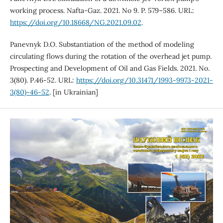
working process. Nafta-Gaz. 2021. No 9. P. 579–586. URL:
https://doi.org/10.18668/NG.2021.09.02
.
Panevnyk D.О. Substantiation of the method of modeling
circulating flows during the rotation of the overhead jet pump.
Prospecting and Development of Oil and Gas Fields. 2021. No.
3(80). Р.46-52. URL:
https://doi.org/10.31471/1993-9973-2021-
3(80)-46-52
. [in Ukrainian]