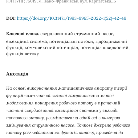
ІФНТУНГ; 76019, м. Івано-Франківськ, вул. Карпатська,15
DOI:
https://doi.org/10.31471/1993-9965-2022-1(52)-42-49
Ключові слова:
свердловинний струминний насос,
ежекційна система, потенціальні потоки, гідродинамічні
функції, ком-плексний потенціал, потенціал швидкостей,
функція витоку
Анотація
На основі використання математичного апарату теорії
функцій комплексної змінної запропоновано метод
моделювання поширення робочого потоку в проточній
частині свердловинної ежекційної системи у вигляді
точкового витоку, розміщеного на одній осі з камерою
змішування струминного насоса. Точкове джерело робочого
потоку розглядається як функція витоку, приведена до