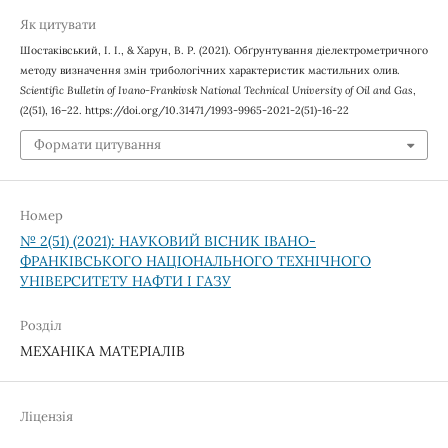
Як цитувати
Шостаківський, І. І., & Харун, В. Р. (2021). Обґрунтування діелектрометричного
методу визначення змін трибологічних характеристик мастильних олив.
Scientific Bulletin of Ivano-Frankivsk National Technical University of Oil and Gas
,
(2(51), 16–22. https://doi.org/10.31471/1993-9965-2021-2(51)-16-22
Формати цитування
Номер
№ 2(51) (2021): НАУКОВИЙ ВІСНИК ІВАНО-
ФРАНКІВСЬКОГО НАЦІОНАЛЬНОГО ТЕХНІЧНОГО
УНІВЕРСИТЕТУ НАФТИ І ГАЗУ
Розділ
МЕХАНІКА МАТЕРІАЛІВ
Ліцензія