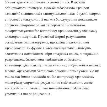
більше зразків мастильних матеріалів. В якості
об’єктивного критерія, який би відображав процеси
взаємодії компонентів змащувальних олив і вузлів тертя
в процесі експлуатації та міг би слугувати показником
ступеня старіння оливи автором запропоновано
використовувати діелектричну проникність у змінному
електричному полі. Приведені перші результати
досліджень демонструють, що зміни діелектричної
проникності як функція часу експлуатації, можуть
вважатися показником міри старіння оливи, а отримані
результати дозволяють наближено оцінювати
концентрацію шламів та механічних забруднень в оливах.
Проте, враховуючи багатокомпонентність сучасних олив
та вплив інших чинників на діелектричну проникніть
матеріалу отримані результати слід вважати лише
попередніми і такими, що потребують подальшого
уточнення та опрацювання.