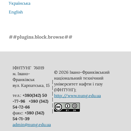
Українська
English
##plugins.block.browse##
ІФНТУНГ 76019
© 2026 Івано-Франківський
м. Івано-
національний технічний
Франківськ
|
університет нафти і газу
вул. Карпатська, 15
|
(ІФНТУНГ);
|
тел.:
+380(342) 50
http://www.nung.edu.ua
|
-77-96
+380 (342)
|
54-72-66
|
факс:
+380 (342)
54-71-39
admin@nung.edu.ua