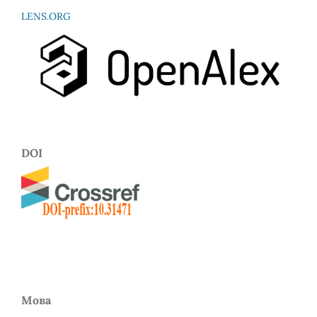
LENS.ORG
DOI
Мова