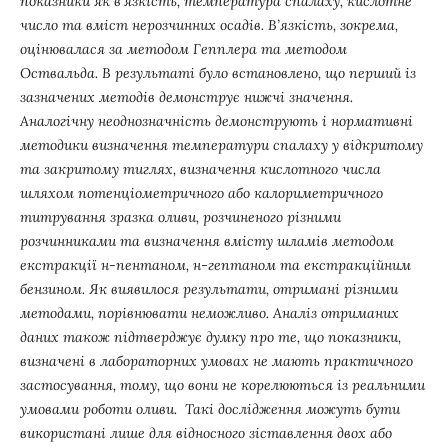
показники як в’язкість, температура спалаху, кислотне
число та вміст нерозчинних осадів. В’язкість, зокрема,
оцінювалася за методом Гепплера та методом
Оствальда. В результаті було встановлено, що перший із
зазначених методів демонструє нижчі значення.
Аналогічну неоднозначність демонструють і нормативні
методики визначення температури спалаху у відкритому
та закритому тиглях, визначення кислотного числа
шляхом потенціометричного або калориметричного
титрування зразка оливи, розчиненого різними
розчинниками та визначення вмісту шламів методом
екстракції н-пентаном, н-гептаном та екстракційним
бензином. Як виявилося результати, отримані різними
методами, порівнювати неможливо. Аналіз отриманих
даних також підтверджує думку про те, що показники,
визначені в лабораторних умовах не мають практичного
застосування, тому, що вони не корелюються із реальними
умовами роботи оливи. Такі дослідження можуть бути
використані лише для відносного зіставлення двох або