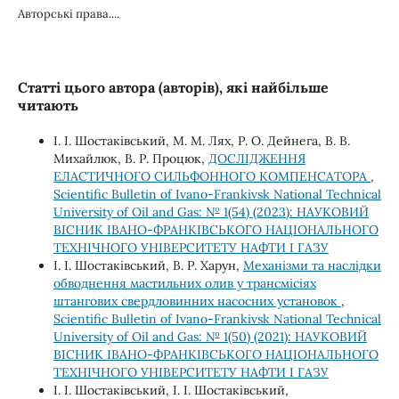
Авторські права....
Статті цього автора (авторів), які найбільше
читають
І. І. Шостаківський, М. М. Лях, Р. О. Дейнега, В. В.
Михайлюк, В. Р. Процюк,
ДОСЛІДЖЕННЯ
ЕЛАСТИЧНОГО СИЛЬФОННОГО КОМПЕНСАТОРА
,
Scientific Bulletin of Ivano-Frankivsk National Technical
University of Oil and Gas: № 1(54) (2023): НАУКОВИЙ
ВІСНИК ІВАНО-ФРАНКІВСЬКОГО НАЦІОНАЛЬНОГО
ТЕХНІЧНОГО УНІВЕРСИТЕТУ НАФТИ І ГАЗУ
І. І. Шостаківський, В. Р. Харун,
Механізми та наслідки
обводнення мастильних олив у трансмісіях
штангових свердловинних насосних установок
,
Scientific Bulletin of Ivano-Frankivsk National Technical
University of Oil and Gas: № 1(50) (2021): НАУКОВИЙ
ВІСНИК ІВАНО-ФРАНКІВСЬКОГО НАЦІОНАЛЬНОГО
ТЕХНІЧНОГО УНІВЕРСИТЕТУ НАФТИ І ГАЗУ
І. І. Шостаківський, І. І. Шостаківський,