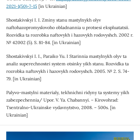
2021-1(50)-7-15
[in Ukrainian]
Shostakivskyi I. I. Zminy stanu mastylnykh olyv
naftohazopromyslovoho obladnannia u protsesi ekspluatatsii.
Rozvidka ta rozrobka naftovykh i hazovykh rodovyshch. 2002 r.
№ 42002 (5). S. 81-84. [in Ukrainian]
Shostakivskyi I. I., Paraiko Yu. I Starinnia mastylnykh olyv ta
analiz superechnostei system otsinky yikh stanu. Rozvidka ta
rozrobka naftovykh i hazovykh rodovyshch. 2005. № 2. S. 74-
79. [in Ukrainian]
Palyvo-mastylni materialy, tekhnichni ridyny ta systemy yikh
zabezpechennia/ Upor. V. Ya. Chabannyi. – Kirovohrad:
Tsentralno-Ukrainske vydavnytstvo, 2008. – 500s. [in
Ukrainian]