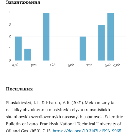
Завантаження
Посилання
Shostakivskyi, I. I., & Kharun, V. R. (2021). Mekhanizmy ta
naslidky obvodnennia mastylnykh olyv u transmisiiakh
shtanhovykh sverdlovynnykh nasosnykh ustanovok. Scientific
Bulletin of Ivano-Frankivsk National Technical University of
Oil and Gas, (1(50), 7–15.
https://doi.org/10.31471/1993-9965-