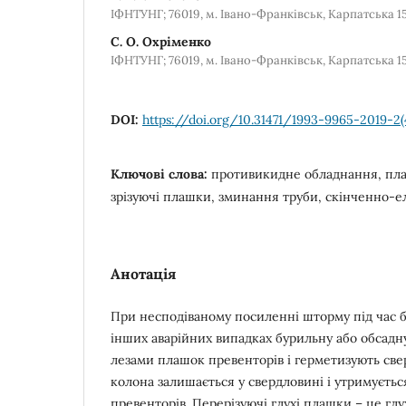
ІФНТУНГ; 76019, м. Івано-Франківськ, Карпатська 15, 
С. О. Охріменко
ІФНТУНГ; 76019, м. Івано-Франківськ, Карпатська 15, 
DOI:
https://doi.org/10.31471/1993-9965-2019-2(
Ключові слова:
противикидне обладнання, пл
зрізуючі плашки, зминання труби, скінченно-е
Анотація
При несподіваному посиленні шторму під час б
інших аварійних випадках бурильну або обсадн
лезами плашок превенторів і герметизують све
колона залишається у свердловині і утримуєт
превенторів. Перерізуючі глухі плашки – це гл