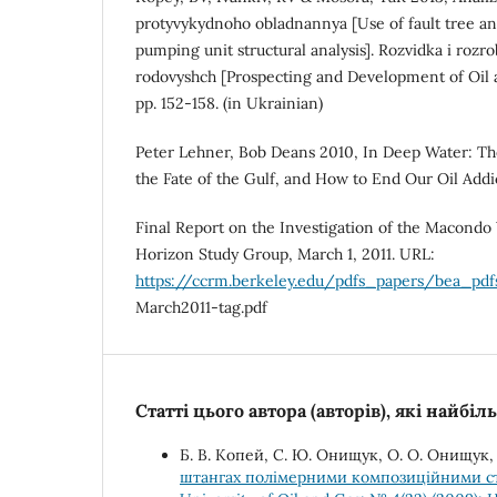
protyvykydnoho obladnannya [Use of fault tree an
pumping unit structural analysis]. Rozvidka i rozr
rodovyshch [Prospecting and Development of Oil and
pp. 152-158. (in Ukrainian)
Peter Lehner, Bob Deans 2010, In Deep Water: The
the Fate of the Gulf, and How to End Our Oil Addic
Final Report on the Investigation of the Macondo
Horizon Study Group, March 1, 2011. URL:
https://ccrm.berkeley.edu/pdfs_papers/bea_pdf
March2011-tag.pdf
Статті цього автора (авторів), які найбі
Б. В. Копей, С. Ю. Онищук, О. О. Онищук, В
штангах полімерними композиційними с