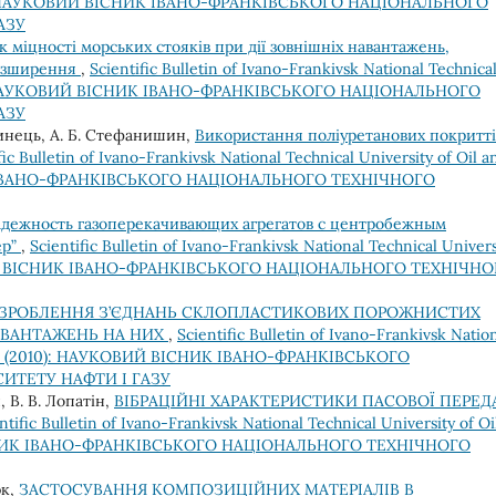
2009): НАУКОВИЙ ВІСНИК ІВАНО-ФРАНКІВСЬКОГО НАЦІОНАЛЬНОГО
АЗУ
к міцності морських стояків при дії зовнішніх навантажень,
розширення
,
Scientific Bulletin of Ivano-Frankivsk National Technica
2013): НАУКОВИЙ ВІСНИК ІВАНО-ФРАНКІВСЬКОГО НАЦІОНАЛЬНОГО
АЗУ
тинець, А. Б. Стефанишин,
Використання поліуретанових покритті
fic Bulletin of Ivano-Frankivsk National Technical University of Oil a
ИК ІВАНО-ФРАНКІВСЬКОГО НАЦІОНАЛЬНОГО ТЕХНІЧНОГО
дежность газоперекачивающих агрегатов с центробежным
ер”
,
Scientific Bulletin of Ivano-Frankivsk National Technical Univers
КОВИЙ ВІСНИК ІВАНО-ФРАНКІВСЬКОГО НАЦІОНАЛЬНОГО ТЕХНІЧН
ЗРОБЛЕННЯ З’ЄДНАНЬ СКЛОПЛАСТИКОВИХ ПОРОЖНИСТИХ
АВАНТАЖЕНЬ НА НИХ
,
Scientific Bulletin of Ivano-Frankivsk Natio
 1(23) (2010): НАУКОВИЙ ВІСНИК ІВАНО-ФРАНКІВСЬКОГО
ИТЕТУ НАФТИ І ГАЗУ
, В. В. Лопатін,
ВІБРАЦІЙНІ ХАРАКТЕРИСТИКИ ПАСОВОЇ ПЕРЕД
ntific Bulletin of Ivano-Frankivsk National Technical University of Oi
ВІСНИК ІВАНО-ФРАНКІВСЬКОГО НАЦІОНАЛЬНОГО ТЕХНІЧНОГО
юк,
ЗАСТОСУВАННЯ КОМПОЗИЦІЙНИХ МАТЕРІАЛІВ В