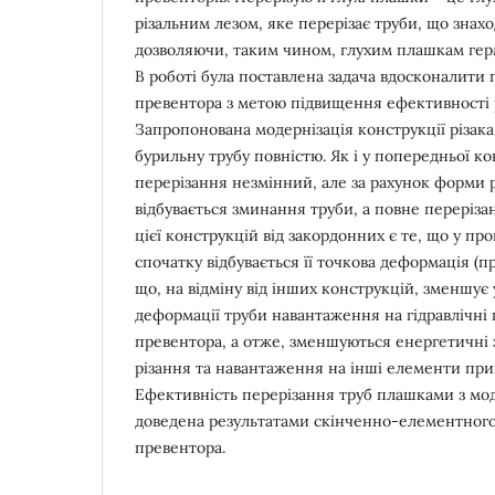
різальним лезом, яке перерізає труби, що знахо
дозволяючи, таким чином, глухим плашкам гер
В роботі була поставлена задача вдосконалити
превентора з метою підвищення ефективності р
Запропонована модернізація конструкції різака
бурильну трубу повністю. Як і у попередньої ко
перерізання незмінний, але за рахунок форми 
відбувається зминання труби, а повне переріза
цієї конструкцій від закордонних є те, що у пр
спочатку відбувається її точкова деформація (п
що, на відміну від інших конструкцій, зменшу
деформації труби навантаження на гідравлічні
превентора, а отже, зменшуються енергетичні 
різання та навантаження на інші елементи пр
Ефективність перерізання труб плашками з мо
доведена результатами скінченно-елементного
превентора.