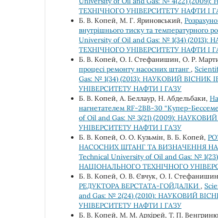
University of Oil and Gas: № 4(22) (
ТЕХНІЧНОГО УНІВЕРСИТЕТУ НАФТИ І Г
Б. В. Копей, М. Г. Яриновський,
Розрахуно
внутрішнього тиску та температурного 
University of Oil and Gas: № 1(34) (
ТЕХНІЧНОГО УНІВЕРСИТЕТУ НАФТИ І Г
Б. В. Копей, О. І. Стефанишин, О. Р. Мар
процесі ремонту насосних штанг
,
Scienti
Gas: № 1(34) (2013): НАУКОВИЙ ВІСН
УНІВЕРСИТЕТУ НАФТИ І ГАЗУ
Б. В. Копей, А. Беллаур, Н. Абдельбаки,
На
нагнетателем RF-2BB-30 “Купер-Бессем
of Oil and Gas: № 3(21) (2009): НАУ
УНІВЕРСИТЕТУ НАФТИ І ГАЗУ
Б. В. Копей, О. О. Кузьмін, В. Б. Копей,
РО
НАСОСНИХ ШТАНГ ТА ВИЗНАЧЕННЯ Н
Technical University of Oil and Gas: №
НАЦІОНАЛЬНОГО ТЕХНІЧНОГО УНІВЕРС
Б. В. Копей, О. В. Євчук, О. І. Стефанишин
РЕДУКТОРА ВЕРСТАТА-ГОЙДАЛКИ
,
Scie
and Gas: № 2(24) (2010): НАУКОВИЙ 
УНІВЕРСИТЕТУ НАФТИ І ГАЗУ
Б. В. Копей, М. М. Архірей, Т. П. Венгрин