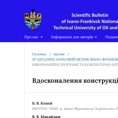
Про нас
Інформація для авторів
Подан
Головна
/
Архіви
/
№ 2(47) (2019): НАУКОВИЙ ВІСНИК ІВАНО-ФРАНК
ІНФОРМАЦІЙНІ ПРОГРАМИ ТА КОМПЮТЕРНО-ІНТЕ
Вдосконалення конструкц
Б. В. Копей
ІФНТУНГ; 76019, м. Івано-Франківськ, Карпатська 15, 
В. В. Михайлюк