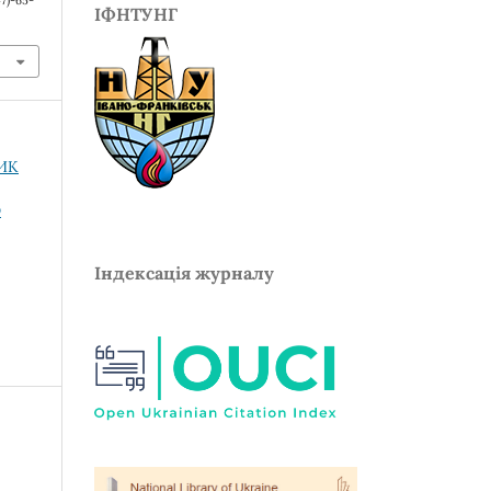
7)-65-
ІФНТУНГ
НИК
О
Індексація журналу