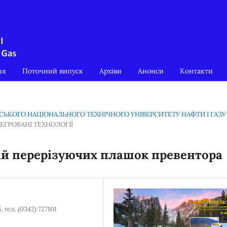
ня
Поточний випуск
Архіви
Анонси
Контакти
ІВСЬКОГО НАЦІОНАЛЬНОГО ТЕХНІЧНОГО УНІВЕРСИТЕТУ НАФТИ І ГАЗУ
ГРОВАНІ ТЕХНОЛОГІЇ
ій перерізуючих плашок превентора
тел. (0342) 727101