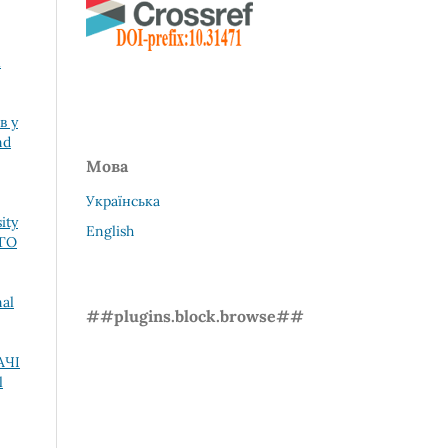
l
в у
nd
Мова
Українська
ity
English
ОГО
nal
##plugins.block.browse##
АЧІ
l