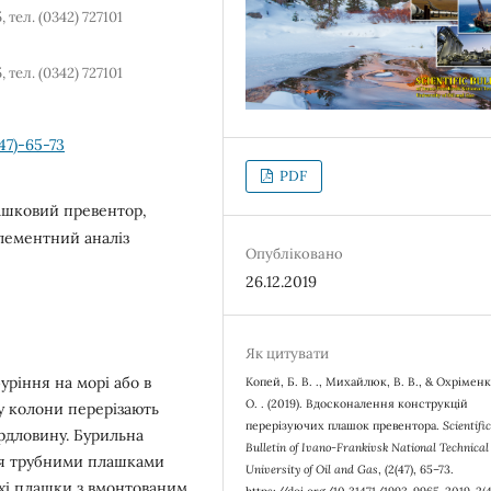
тел. (0342) 727101
тел. (0342) 727101
47)-65-73
PDF
ашковий превентор,
лементний аналіз
Опубліковано
26.12.2019
Як цитувати
уріння на морі або в
Копей, Б. В. ., Михайлюк, В. В., & Охріменк
О. . (2019). Вдосконалення конструкцій
у колони перерізають
перерізуючих плашок превентора.
Scientifi
рдловину. Бурильна
Bulletin of Ivano-Frankivsk National Technical
ься трубними плашками
University of Oil and Gas
, (2(47), 65–73.
ухі плашки з вмонтованим