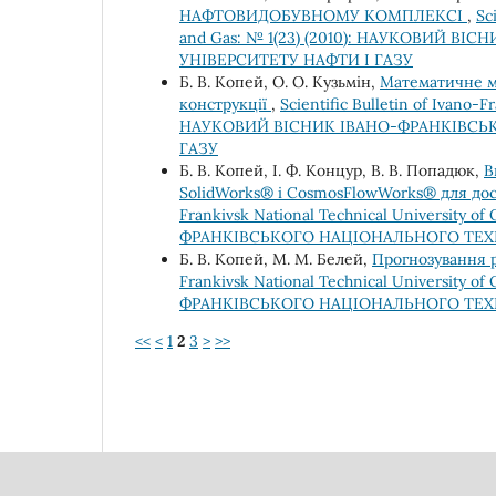
НАФТОВИДОБУВНОМУ КОМПЛЕКСІ
,
Sc
and Gas: № 1(23) (2010): НАУКОВИЙ 
УНІВЕРСИТЕТУ НАФТИ І ГАЗУ
Б. В. Копей, О. О. Кузьмін,
Математичне м
конструкції
,
Scientific Bulletin of Ivano-F
НАУКОВИЙ ВІСНИК ІВАНО-ФРАНКІВСЬ
ГАЗУ
Б. В. Копей, І. Ф. Концур, В. В. Попадюк,
В
SolidWorks® i CosmosFlowWorks® для до
Frankivsk National Technical University 
ФРАНКІВСЬКОГО НАЦІОНАЛЬНОГО ТЕХН
Б. В. Копей, М. М. Белей,
Прогнозування 
Frankivsk National Technical University 
ФРАНКІВСЬКОГО НАЦІОНАЛЬНОГО ТЕХН
<<
<
1
2
3
>
>>