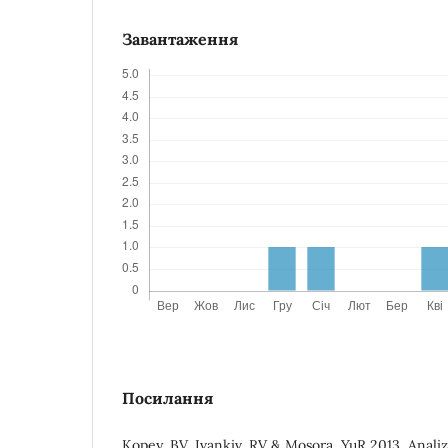
Завантаження
Посилання
Kopey, BV, Ivankiv, RV & Mosora, YuR 2013, Anal