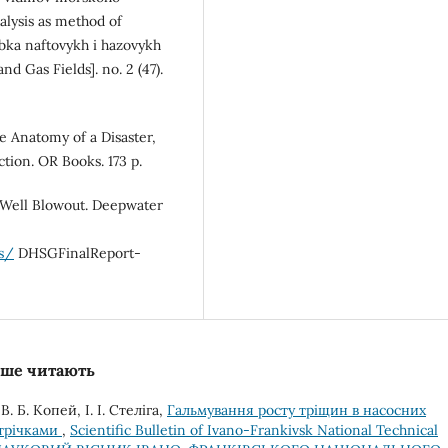
alysis as method of
obka naftovykh i hazovykh
 Gas Fields]. no. 2 (47).
 Anatomy of a Disaster,
tion. OR Books. 173 p.
 Well Blowout. Deepwater
s/
DHSGFinalReport-
льше читають
. Б. Копей, І. І. Стеліга,
Гальмування росту тріщин в насосних
трічками
,
Scientific Bulletin of Ivano-Frankivsk National Technical