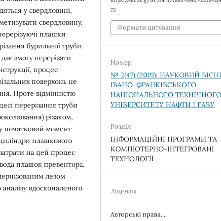
https://doi.org/10.31471/1993-9965-2019-2(4
дяться у свердловині,
73
метизувати свердловину.
Формати цитування
 перерізуючі плашки
ізання бурильної труби.
 дає змогу перерізати
Номер
нструкції, процес
№ 2(47) (2019): НАУКОВИЙ ВІС
різальних поверхонь не
ІВАНО-ФРАНКІВСЬКОГО
ння. Проте відмінністю
НАЦІОНАЛЬНОГО ТЕХНІЧНОГ
УНІВЕРСИТЕТУ НАФТИ І ГАЗУ
оцесі перерізання труби
роколювання) різаком,
Розділ
є у початковий момент
ІНФОРМАЦІЙНІ ПРОГРАМИ ТА
 циліндри плашкового
КОМПЮТЕРНО-ІНТЕГРОВАНІ
затрати на цей процес
ТЕХНОЛОГІЇ
ивода плашок превентора.
дернізованим лезом
 аналізу вдосконаленого
Ліцензія
Авторські права....