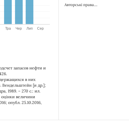
Авторські права....
одсчет запасов нефти и
426.
одержащихся в них
. Вендельштейн [и др.];
а, 1989. – 270 с.: ил.
ї оцінки величини
16; опубл. 25.10.2016,