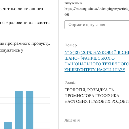
вилучено із
достатньо лише одного
https://nv.nung.edu.ua/index.php/nv/articl
661
я свердловини для зняття
Формати цитування
ню програмного продукту.
Номер
овуватись у
№ 2(43) (2017): НАУКОВИЙ ВІС
ІВАНО-ФРАНКІВСЬКОГО
НАЦІОНАЛЬНОГО ТЕХНІЧНОГ
УНІВЕРСИТЕТУ НАФТИ І ГАЗУ
Розділ
ГЕОЛОГІЯ, РОЗВІДКА ТА
ПРОМИСЛОВА ГЕОФІЗИКА
НАФТОВИХ І ГАЗОВИХ РОДОВ
Ліцензія