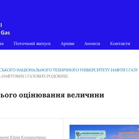
ня
Поточний випуск
Архіви
Анонси
Контакти
ІВСЬКОГО НАЦІОНАЛЬНОГО ТЕХНІЧНОГО УНІВЕРСИТЕТУ НАФТИ І ГАЗУ
А НАФТОВИХ І ГАЗОВИХ РОДОВИЩ
нього оцінювання величини
імені Юрія Кондратюка;