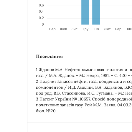
Посилання
1 Жданов М.А. Нефтепромысловая геология и п
газа / М.А. Жданов. – М.: Недра, 1981. – С. 420 - 
2 Подсчет запасов нефти, газа, конденсата и с
компонентов / И.Д. Амелин, В.А. Бадьянов, Б.Ю
под ред. В.В. Стасенкова, И.С. Гутмана. – М.: Недр
3 Патент України № 110657. Спосіб попередньо
початкових запасів газу. Рой М.М. Заявл. 04.03.20
бюл. №20.