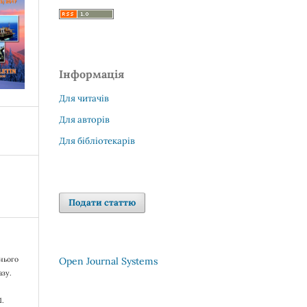
Інформація
Для читачів
Для авторів
Для бібліотекарів
Подати статтю
днього
Open Journal Systems
азу.
1.