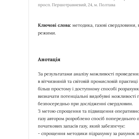
просп. Першотравневий, 24, м. Полтава
Ключові слова:
методика, газові свердловини, в
режими.
Анотація
За результатами аналізу можливості проведення 
в вітчизняній та світовій промисловій практиці
більш простому і доступному способі розрахунк
визначати потенціальні видобувні можливості га
безпосередньо при дослідженні свердловин.
З метою спрощення та підвищення оперативнос
газу автором розроблено спосіб попереднього
початкових запасів газу, який забезпечує:
- спрощення методики підрахунку за рахунок 