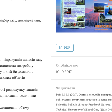
ідбір газу, дослідження,
PDF
підрахунків запасів газу
 виявлена потреба у
Опубліковано
у, який би дозволяв
10.10.2017
зових об’єктів
Як цитувати
ті розрахунку запасів
Рой, М. М. (2017). Один із способів попере
 оцінювання величини
оцінювання величини початкових запасів г
Scientific Bulletin of Ivano-Frankivsk National
зменшення об’єму
Technical University of Oil and Gas
, (2(43), 7–1