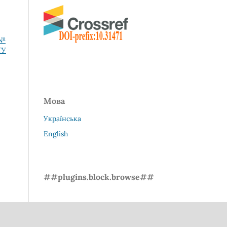
 №
ТУ
Мова
Українська
English
##plugins.block.browse##