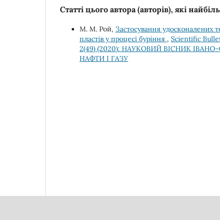
Статті цього автора (авторів), які найбі
М. М. Рой,
Застосування удосконалених т
пластів у процесі буріння
,
Scientific Bull
2(49) (2020): НАУКОВИЙ ВІСНИК ІВА
НАФТИ І ГАЗУ