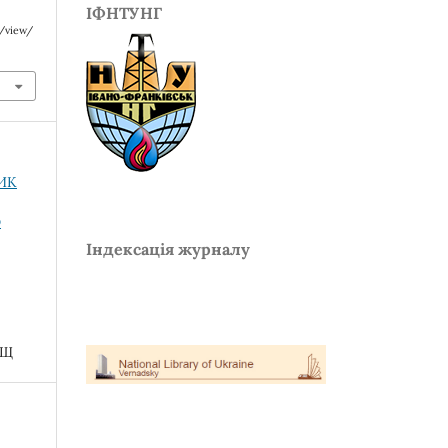
ІФНТУНГ
e/view/
НИК
О
Індексація журналу
ИЩ