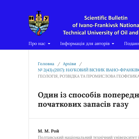
Про нас
Інформація для авторів
Подан
Головна
/
Архіви
/
№ 2(43) (2017): НАУКОВИЙ ВІСНИК ІВАНО-ФРАНК
ГЕОЛОГІЯ, РОЗВІДКА ТА ПРОМИСЛОВА ГЕОФІЗИК
Один із способів поперед
початкових запасів газу
М. М. Рой
Полтавський національний технічний університет 