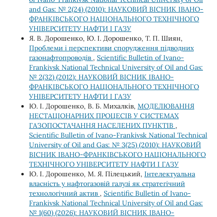
and Gas: № 2(24) (2010): НАУКОВИЙ ВІСНИК ІВАНО-
ФРАНКІВСЬКОГО НАЦІОНАЛЬНОГО ТЕХНІЧНОГО
УНІВЕРСИТЕТУ НАФТИ І ГАЗУ
Я. В. Дорошенко, Ю. І. Дорошенко, Т. П. Шиян,
Проблеми і перспективи спорудження підводних
газонафтопроводів
,
Scientific Bulletin of Ivano-
Frankivsk National Technical University of Oil and Gas:
№ 2(32) (2012): НАУКОВИЙ ВІСНИК ІВАНО-
ФРАНКІВСЬКОГО НАЦІОНАЛЬНОГО ТЕХНІЧНОГО
УНІВЕРСИТЕТУ НАФТИ І ГАЗУ
Ю. І. Дорошенко, В. Б. Михалків,
МОДЕЛЮВАННЯ
НЕСТАЦІОНАРНИХ ПРОЦЕСІВ У СИСТЕМАХ
ГАЗОПОСТАЧАННЯ НАСЕЛЕНИХ ПУНКТІВ
,
Scientific Bulletin of Ivano-Frankivsk National Technical
University of Oil and Gas: № 3(25) (2010): НАУКОВИЙ
ВІСНИК ІВАНО-ФРАНКІВСЬКОГО НАЦІОНАЛЬНОГО
ТЕХНІЧНОГО УНІВЕРСИТЕТУ НАФТИ І ГАЗУ
Ю. І. Дорошенко, М. Я. Пілецький,
Інтелектуальна
власність у нафтогазовій галузі як стратегічний
технологічний актив
,
Scientific Bulletin of Ivano-
Frankivsk National Technical University of Oil and Gas:
№ 1(60) (2026): НАУКОВИЙ ВІСНИК ІВАНО-