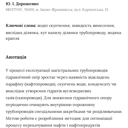
Ю. І. Дорошенко
ІФНТУНГ, 76019, м. Івано-Франківськ, вул. Карпатська, 15
Ключові слова:
водні скупчення, швидкість винесення,
висхідна ділянка, кут нахилу ділянки трубопроводу, водяна
крапля
Анотація
У процесі експлуатації магістральних трубопроводів
гідравлічний опір зростає через наявність відкладень
парафіну (нафтопроводи), скупчень води, конденсату чи
внаслідок утворення гідратів вуглеводневих
газів (газопроводи). Для зниження гідравлічного опору
періодично очищують внутрішню порожнину
трубопроводів спеціальними шкребками чи розділювачами.
Метою роботи є розробляння методик для оптимізації
процесу перекачування нафти і нафтопродуктів