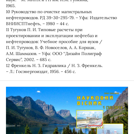
1965.
10 Руководство по очистке магистральных
нефтепроводов. РД 39-30-295-79. – Уфа: Издательство
ВНИИСПТнефть, – 1980 – 44 с.
11 Тугунов П. И. Типовые расчеты при
проектировании и эксплуатации нефтебаз и
нефтепроводов: Учебное прособие для вузов /
П. И. Тугунов, В. Ф. Новоселов, А. А. Коршак,
А.М. Шаммазов. – Уфа: ООО “Дизайн Полиграф
Сервис”, 2002. – 685 с.
12 Френкель Н. З. Гидравлика / Н. З. Френкель.
– Л.: Госэнергоиздат, 1956. – 456 с.