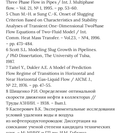
Three Phase Flow in Pipes / Int. J. Multiphase
flow. – Vol. 21, № 1, 1995. – pp. 53-60.
5 Chun M.-H. и Sung C.-K. Onset of Slugging
Criterion Based on Characteristics and Stability
Analyses of Transient One-Dimensional TwoPhase
Flow Equations of Two-Fluid Model / Int.
Comm. Heat Mass Transfer. – Vol.23, - №4, 1996.
– pp. 473-484.
6 Scott S.L. Modeling Slug Growth in Pipelines.
/ PhD Dissertation, The University of Tulsa,
1987.
7 Taitel Y., Dukler A.E. A Model of Prediction
Flow Regime of Transitions in Horizontal and
Near Horizontal Gas-Liquid Flow / AIChE J.,
№ 22, 1976. – pp. 47-55.
8 Шищенко Р.И. Определение оптимальной
скорости движения нефти в коллекторах //
Труды АЗНИИ. – 1938. – Вып.1.
9 Касперович В.К. Экспериментальные исследования
условий удаления воды и воздуха
из нефтепродуктопроводов: Диссертация на
соискание ученой степени кандидата технических
наук. – М: МИНХ и ГП им. И.М. Губкина,