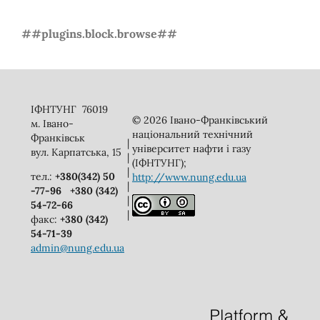
##plugins.block.browse##
ІФНТУНГ 76019
© 2026 Івано-Франківський
м. Івано-
національний технічний
Франківськ
|
університет нафти і газу
вул. Карпатська, 15
|
(ІФНТУНГ);
|
тел.:
+380(342) 50
http://www.nung.edu.ua
|
-77-96
+380 (342)
|
54-72-66
|
факс:
+380 (342)
54-71-39
admin@nung.edu.ua