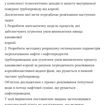
у комплексі технологічних заходів із захисту внутрішньої
поверхні трубопроводу від корозії.
Досягнення цієї мети передбачає розв’язання наступних
задач:
1. Розробити математичну модель процесів, які
забезпечують усунення умов виникнення явища
канавкової
корозії.
2. Розробити методику розрахунку оптимальних параметрів
перекачування нафти і нафтопродуктів
трубопроводами для усунення умов виникнення процесу
канавкової корозії за рахунок періодичного розсіювання
корозійноактивної водної фази, що рухається в нижній
частині трубопроводу.
Об'єктом дослідження є процес розсіювання попутньої
води в потоці нафтової суміші, що рухається
нафтопроводом.
У ході вирішення поставлених завдань застосовувався
комплексний підхід до дослідження, що включає: