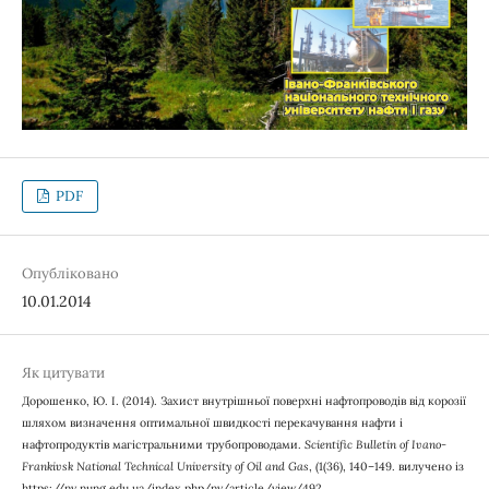
PDF
Опубліковано
10.01.2014
Як цитувати
Дорошенко, Ю. І. (2014). Захист внутрішньої поверхні нафтопроводів від корозії
шляхом визначення оптимальної швидкості перекачування нафти і
нафтопродуктів магістральними трубопроводами.
Scientific Bulletin of Ivano-
Frankivsk National Technical University of Oil and Gas
, (1(36), 140–149. вилучено із
https://nv.nung.edu.ua/index.php/nv/article/view/492