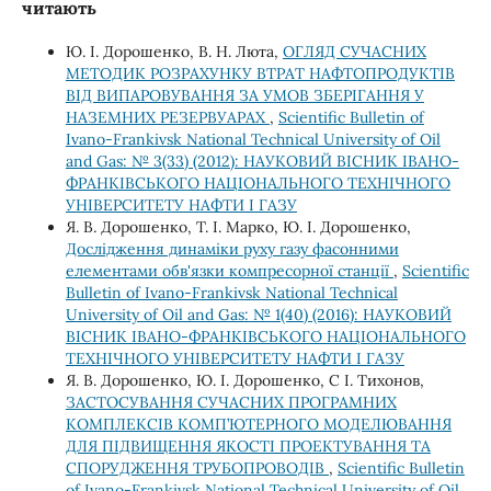
читають
Ю. І. Дорошенко, В. Н. Люта,
ОГЛЯД СУЧАСНИХ
МЕТОДИК РОЗРАХУНКУ ВТРАТ НАФТОПРОДУКТІВ
ВІД ВИПАРОВУВАННЯ ЗА УМОВ ЗБЕРІГАННЯ У
НАЗЕМНИХ РЕЗЕРВУАРАХ
,
Scientific Bulletin of
Ivano-Frankivsk National Technical University of Oil
and Gas: № 3(33) (2012): НАУКОВИЙ ВІСНИК ІВАНО-
ФРАНКІВСЬКОГО НАЦІОНАЛЬНОГО ТЕХНІЧНОГО
УНІВЕРСИТЕТУ НАФТИ І ГАЗУ
Я. В. Дорошенко, Т. І. Марко, Ю. І. Дорошенко,
Дослідження динаміки руху газу фасонними
елементами обв'язки компресорної станції
,
Scientific
Bulletin of Ivano-Frankivsk National Technical
University of Oil and Gas: № 1(40) (2016): НАУКОВИЙ
ВІСНИК ІВАНО-ФРАНКІВСЬКОГО НАЦІОНАЛЬНОГО
ТЕХНІЧНОГО УНІВЕРСИТЕТУ НАФТИ І ГАЗУ
Я. В. Дорошенко, Ю. І. Дорошенко, С І. Тихонов,
ЗАСТОСУВАННЯ СУЧАСНИХ ПРОГРАМНИХ
КОМПЛЕКСІВ КОМП’ЮТЕРНОГО МОДЕЛЮВАННЯ
ДЛЯ ПІДВИЩЕННЯ ЯКОСТІ ПРОЕКТУВАННЯ ТА
СПОРУДЖЕННЯ ТРУБОПРОВОДІВ
,
Scientific Bulletin
of Ivano-Frankivsk National Technical University of Oil