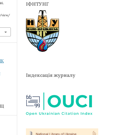
ІФНТУНГ
–46.
e/view/
ИК
О
Індексація журналу
ИЩ