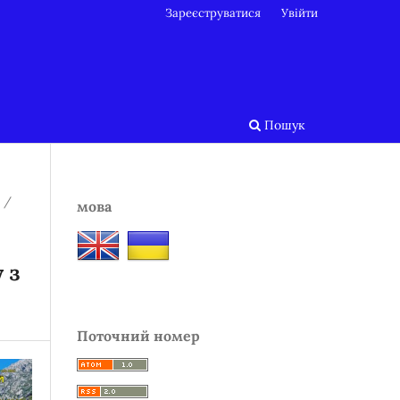
Зареєструватися
Увійти
Пошук
/
мова
 з
Поточний номер