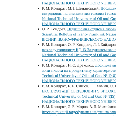
НАЦІОНАЛЬНОГО ТЕХНІЧНОГО УНІВЕРС
Р. М. Кондрат, М. І. Щепанський,
Дослідж
свердловин на виснажених газових і газ
National Technical University of Oil a
НАЦІОНАЛЬНОГО ТЕХНІЧНОГО УНІВЕРС
О. Р. Кондрат,
Підвищення ступеня газови
Scientific Bulletin of Ivano-Frankivsk Nat
ВІСНИК ІВАНО-ФРАНКІВСЬКОГО НАЦІО
Р. М. Кондрат, О. Р. Кондрат, Л. І. Хайдаро
покладу горизонту ВД-13 Залужанського
National Technical University of Oil a
НАЦІОНАЛЬНОГО ТЕХНІЧНОГО УНІВЕРС
Р. М. Кондрат, Н. С. Дремлюх,
Дослідженн
зони пласта на продуктивну характерис
Technical University of Oil and Gas: №
НАЦІОНАЛЬНОГО ТЕХНІЧНОГО УНІВЕРС
Р. М. Кондрат, Б. Б. Синюк, І. І. Хомин, О.
ЕКСПЛУАТАЦІЇ СВЕРДЛОВИН З ВИСО
Technical University of Oil and Gas: №
НАЦІОНАЛЬНОГО ТЕХНІЧНОГО УНІВЕРС
Р. М. Кондрат, Л. Б. Мороз, В. Д. Михайлю
інтенсифікації видобування нафти на за