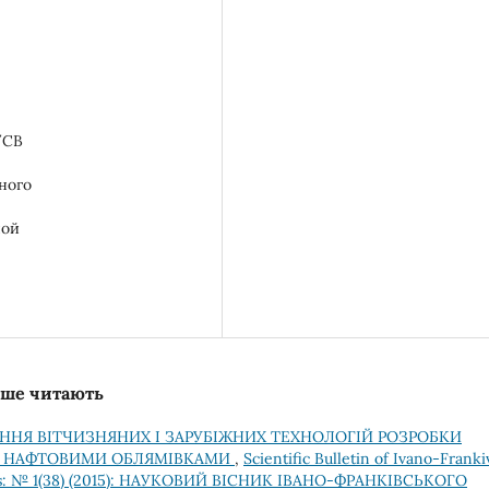
/CB
ного
ной
льше читають
ННЯ ВІТЧИЗНЯНИХ І ЗАРУБІЖНИХ ТЕХНОЛОГІЙ РОЗРОБКИ
З НАФТОВИМИ ОБЛЯМІВКАМИ
,
Scientific Bulletin of Ivano-Franki
nd Gas: № 1(38) (2015): НАУКОВИЙ ВІСНИК ІВАНО-ФРАНКІВСЬКОГО