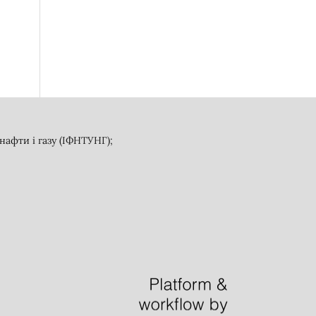
афти і газу (ІФНТУНГ);