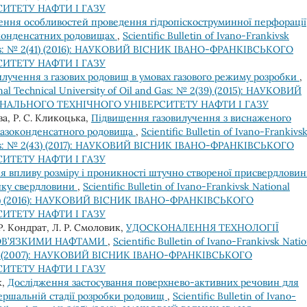
ИТЕТУ НАФТИ І ГАЗУ
ення особливостей проведення гідропіскоструминної перфорації
оконденсатних родовищах
,
Scientific Bulletin of Ivano-Frankivsk
nd Gas: № 2(41) (2016): НАУКОВИЙ ВІСНИК ІВАНО-ФРАНКІВСЬКОГО
ИТЕТУ НАФТИ І ГАЗУ
лучення з газових родовищ в умовах газового режиму розробки
,
ional Technical University of Oil and Gas: № 2(39) (2015): НАУКОВИЙ
НАЛЬНОГО ТЕХНІЧНОГО УНІВЕРСИТЕТУ НАФТИ І ГАЗУ
ва, Р. С. Кликоцька,
Підвищення газовилучення з виснаженого
 газоконденсатного родовища
,
Scientific Bulletin of Ivano-Frankivs
nd Gas: № 2(43) (2017): НАУКОВИЙ ВІСНИК ІВАНО-ФРАНКІВСЬКОГО
ИТЕТУ НАФТИ І ГАЗУ
я впливу розміру і проникності штучно створеної присвердловин
тику свердловини
,
Scientific Bulletin of Ivano-Frankivsk National
 1(40) (2016): НАУКОВИЙ ВІСНИК ІВАНО-ФРАНКІВСЬКОГО
ИТЕТУ НАФТИ І ГАЗУ
 Р. Кондрат, Л. Р. Смоловик,
УДОСКОНАЛЕННЯ ТЕХНОЛОГІЇ
КОВ’ЯЗКИМИ НАФТАМИ
,
Scientific Bulletin of Ivano-Frankivsk Natio
 1(15) (2007): НАУКОВИЙ ВІСНИК ІВАНО-ФРАНКІВСЬКОГО
ИТЕТУ НАФТИ І ГАЗУ
к,
Дослідження застосування поверхнево-активних речовин для
вершальній стадії розробки родовищ
,
Scientific Bulletin of Ivano-