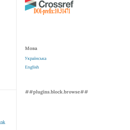
Мова
Українська
English
##plugins.block.browse##
vsk