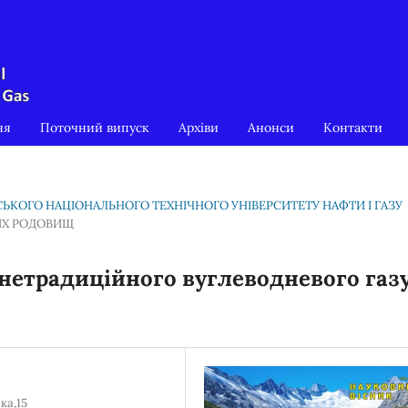
ня
Поточний випуск
Архіви
Анонси
Контакти
ІВСЬКОГО НАЦІОНАЛЬНОГО ТЕХНІЧНОГО УНІВЕРСИТЕТУ НАФТИ І ГАЗУ
ВИХ РОДОВИЩ
нетрадиційного вуглеводневого газу
ка,15