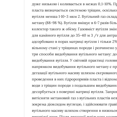
дуже низькою і коливається в межах 0,1-10%. П
пласта визначається системою тріщин, оскільк
вугілля менша 1·10-3 мкм 2. Вугільний газ скла
метану (88-98 %). Вугілля вміщує в 6-7 разів бі
колектор такого ж об`єму. Газовміст вугілля змі
для кам`яного вугілля до 35-40 м 3 /т для антра
адсорбовано в порах матриці вугілля і тільки 2%
вільному стані у тріщинах породи і розчинено у
три способи видобування вугільного метану: до, 
видобування вугілля. У світовій практиці голо
напрямком видобування вугільного метану є п
дегазації вугільного масиву шляхом скерованог
проведення в них гідророзривів пласта і відпо
води з тріщин породи з подальшим видобування
десорбується з поверхні матриці вугілля. Запр
витісняти метановий газ з вугільних пластів н
зокрема діоксидом вуглецю, і здійснювати гра
вугільного масиву шляхом створення в нижньо
вигорілої зони. Після дегазації вугільного мас