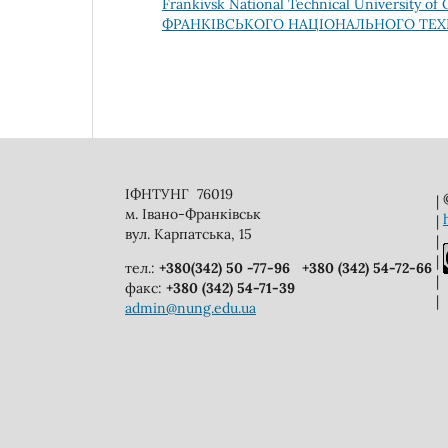
Frankivsk National Technical University 
ФРАНКІВСЬКОГО НАЦІОНАЛЬНОГО ТЕХН
ІФНТУНГ 76019
|
м. Івано-Франківськ
|
вул. Карпатська, 15
|
|
тел.:
+380(342) 50 -77-96
+380 (342) 54-72-66
|
факс:
+380 (342) 54-71-39
|
admin@nung.edu.ua