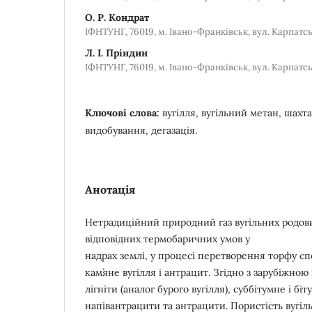
О. Р. Кондрат
ІФНТУНГ, 76019, м. Івано-Франківськ, вул. Карпатсь
Л. І. Пріндин
ІФНТУНГ, 76019, м. Івано-Франківськ, вул. Карпатсь
Ключові слова:
вугілля, вугільний метан, шахт
видобування, дегазація.
Анотація
Нетрадиційний природний газ вугільних родов
відповідних термобаричних умов у
надрах землі, у процесі перетворення торфу спо
кам`яне вугілля і антрацит. Згідно з зарубіжно
лігніти (аналог бурого вугілля), суббітумне і біт
напівантрацити та антрацити. Пористість вугіль