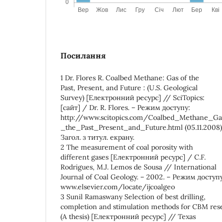
Посилання
1 Dr. Flores R. Coalbed Methane: Gas of the
Past, Present, and Future : (U.S. Geological
Survey) [Електронний ресурс] // SciTopics:
[сайт] / Dr. R. Flores. – Режим доступу:
http://www.scitopics.com/Coalbed_Methane_Ga
_the_Past_Present_and_Future.html (05.11.2008)
Загол. з титул. екрану.
2 The measurement of coal porosity with
different gases [Електронний ресурс] / C.F.
Rodrigues, M.J. Lemos de Sousa // International
Journal of Coal Geology. – 2002. – Режим доступ
www.elsevier.com/locate/ijcoalgeo
3 Sunil Ramaswany Selection of best drilling,
completion and stimulation methods for CBM rese
(А thesis) [Електронний ресурс] // Texas