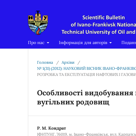
Про нас
Інформація для авторів
Подан
Головна
/
Архіви
/
№ 1(31) (2012): НАУКОВИЙ ВІСНИК ІВАНО-ФРАНК
РОЗРОБКА ТА ЕКСПЛУАТАЦІЯ НАФТОВИХ І ГАЗО
Особливості видобування 
вугільних родовищ
Р. М. Кондрат
ІФНТУНГ, 76019, м. Івано-Франківськ, вул. Карпатсь