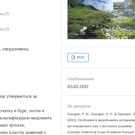
ка,15
ка,15
а, свердловина,
PDF
Опубліковано
03.02.2012
ищ утворюється за
Як цитувати
чатку в буре, потім в
Кондрат, Р. М., Кондрат, О. Р., & Пріндин, Л.
ю класифікацією виділяють
(2012). Особливості видобування нетрадиц
умне вугілля,
вуглеводневого газу з вугільних родовищ.
них пластів зазвичай є
Scientific Bulletin of Ivano-Frankivsk National