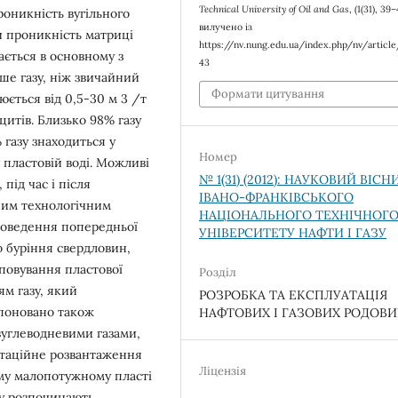
Technical University of Oil and Gas
, (1(31), 39
роникність вугільного
вилучено із
и проникність матриці
https://nv.nung.edu.ua/index.php/nv/articl
дається в основному з
43
льше газу, ніж звичайний
Формати цитування
нюється від 0,5-30 м 3 /т
цитів. Близько 98% газу
 газу знаходиться у
Номер
 пластовій воді. Можливі
№ 1(31) (2012): НАУКОВИЙ ВІСН
під час і після
ІВАНО-ФРАНКІВСЬКОГО
вним технологічним
НАЦІОНАЛЬНОГО ТЕХНІЧНОГ
роведення попередньої
УНІВЕРСИТЕТУ НАФТИ І ГАЗУ
о буріння свердловин,
мповування пластової
Розділ
м газу, який
РОЗРОБКА ТА ЕКСПЛУАТАЦІЯ
опоновано також
НАФТОВИХ І ГАЗОВИХ РОДОВ
евуглеводневими газами,
вітаційне розвантаження
Ліцензія
му малопотужному пласті
иву розпочинають