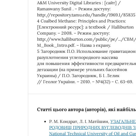
A&M University Digital Libraries : [сайт] /
Ramaswany Sunil . – Режим доступу:
http://repository.tamu.edu/handle/1969.1/85835
4 Coalbed Methane: Principles and Practices:
[Електронний ресурс]: a textbook / Halliburton
Company. – 2008. – Режим доступу:
http://www.halliburton.com/public/pe/.../CBM
M_Book_Intro.pdf. – Назва з екрану.
5 Загороднюк П.О. Использование гравитацион
разуплотнения углепородного массива
для повышения эффективности предваритель
дегазации (на примере угольних бассейнов
Украины) / П.О. Загороднюк, Б I. Лелик
// Геолог України. – 2010. – №4(32) – С. 63-69.
Статті цього автора (авторів), які найбі
Р. М. Кондрат, Л. І. Матіїшин,
УЗАГАЛЬНЕ
РОДОВИЩ ПРИРОДНИХ ВУГЛЕВОДНІВ 
National Technical University of Oil a