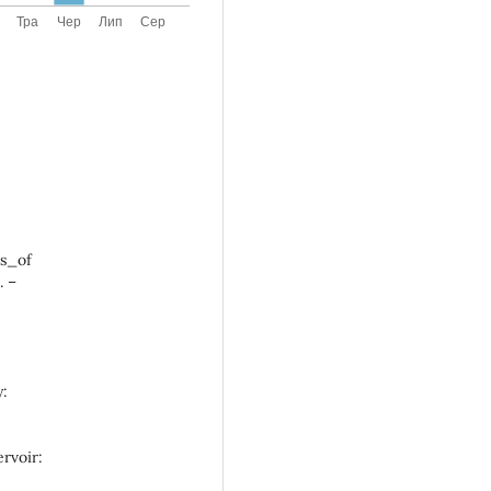
s_of
. –
у:
rvoir: