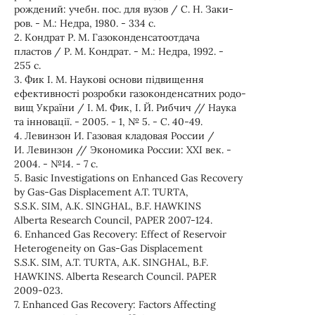
рождений: учебн. пос. для вузов / С. Н. Заки-
ров. - М.: Недра, 1980. - 334 с.
2. Кондрат Р. М. Газоконденсатоотдача
пластов / Р. М. Кондрат. - М.: Недра, 1992. -
255 с.
3. Фик І. М. Наукові основи підвищення
ефективності розробки газоконденсатних родо-
вищ України / І. М. Фик, І. Й. Рибчич // Наука
та інновації. - 2005. - 1, № 5. - С. 40-49.
4. Левинзон И. Газовая кладовая России /
И. Левинзон // Экономика России: ХХІ век. -
2004. - №14. - 7 с.
5. Basic Investigations on Enhanced Gas Recovery
by Gas-Gas Displacement A.T. TURTA,
S.S.K. SIM, A.K. SINGHAL, B.F. HAWKINS
Alberta Research Council, PAPER 2007-124.
6. Enhanced Gas Recovery: Effect of Reservoir
Heterogeneity on Gas-Gas Displacement
S.S.K. SIM, A.T. TURTA, A.K. SINGHAL, B.F.
HAWKINS. Alberta Research Council. PAPER
2009-023.
7. Enhanced Gas Recovery: Factors Affecting