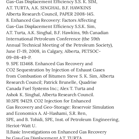
Gas-Gas Displacement Efficiency S.S. K. SIM,
A.T. TURTA, A.K. SINGHAL. B.F. HAWKINS
Alberta Research Council, PAPER 2008-145.
8. Enhanced Gas Recovery: Factors Affecting
Gas-Gas Displacement Efficiency S.S.K. Sim,
A.T. Turta, A.K. Singhal, B.F. Hawkins, 9th Canadian
International Petroleum Conference (the 59th
Annual Technical Meeting of the Petroleum Society),
June 17-19, 2008, in Calgary, Alberta, PETSOC-
09-08-49-P.
9. SPE 113468. Enhanced Gas Recovery and
CO2 Sequestration by Injection of Exhaust Gases
from Combustion of Bitumen Steve S. K. Sim, Alberta
Research Council; Patrick Brunelle, Quadrise
Canada Fuel Systems Inc.; Alex T. Turta and
Ashok K. Singhal, Alberta Research Council.
10.SPE 94129. CO2 Injection for Enhanced
Gas Recovery and Geo-Storage: Reservoir Simulation
and Economics A. Al-Hashami, S.R. Ren,
SPE, and B. Tohidi, SPE, Inst. of Petroleum Engineering,
Heriot-Watt U.
11.Basic Investigations on Enhanced Gas Recovery
by Gas-Gas Displacement A.T. TURTA,