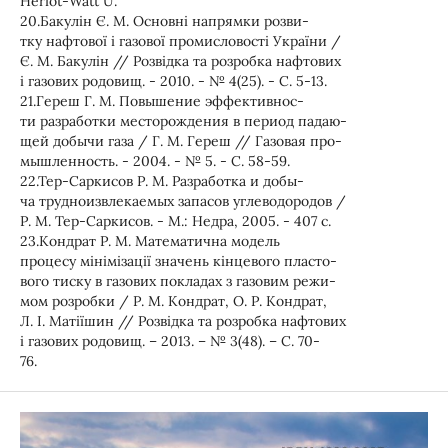
Heriot-Watt U.
20.Бакулін Є. М. Основні напрямки розви-
тку нафтової і газової промисловості України /
Є. М. Бакулін // Розвідка та розробка нафтових
і газових родовищ. - 2010. - № 4(25). - С. 5-13.
21.Гереш Г. М. Повышение эффективнос-
ти разработки месторождения в период падаю-
щей добычи газа / Г. М. Гереш // Газовая про-
мышленность. - 2004. - № 5. - С. 58-59.
22.Тер-Саркисов Р. М. Разработка и добы-
ча трудноизвлекаемых запасов углеводородов /
Р. М. Тер-Саркисов. - М.: Недра, 2005. - 407 с.
23.Кондрат Р. М. Математична модель
процесу мінімізації значень кінцевого пласто-
вого тиску в газових покладах з газовим режи-
мом розробки / Р. М. Кондрат, О. Р. Кондрат,
Л. І. Матіїшин // Розвідка та розробка нафтових
і газових родовищ. – 2013. – № 3(48). – С. 70-
76.