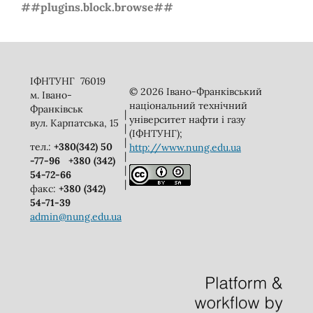
##plugins.block.browse##
ІФНТУНГ 76019
© 2026 Івано-Франківський
м. Івано-
національний технічний
Франківськ
|
університет нафти і газу
вул. Карпатська, 15
|
(ІФНТУНГ);
|
тел.:
+380(342) 50
http://www.nung.edu.ua
|
-77-96
+380 (342)
|
54-72-66
|
факс:
+380 (342)
54-71-39
admin@nung.edu.ua