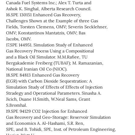
Canada Fuel Systems Inc.; Alex T. Turta and
Ashok K. Singhal, Alberta Research Council.
16.SPE 130151 Enhanced Gas Recovery,
Challenges Shown at the Example of three Gas
Fields, Torsten Clemens, OMV; Severin Secklehner,
OMV; Konstantinos Mantatzis, OMV; Bas
Jacobs, OMV.
17.SPE 144951. Simulation Study of Enhanced
Gas Recovery Process Using a Compositional
and a Black Oil Simulator. M.M.Rafiee, TU
Bergakademie Freiberg (TUBAF); M. Ramazanian,
National Iranian Oil Co (NIOC).
18.SPE 84813 Enhanced Gas Recovery
(EGR) with Carbon Dioxide Sequestration: A
Simulation Study of Effects of Effects of Injection
Stradegy and Operational Parameters. Sinasha A.
Jicich, Duane H.Smith, W.Neal Sams, Grant
S.Bromhal.
19.SPE 94129 CO2 Injection for Enhanced
Gas Recovery and Geo-Storage: Reservoir Simulation
and Economics A. Al-Hashami, S.R. Ren,
SPE, and B. Tohidi, SPE, Inst. of Petroleum Engineering,