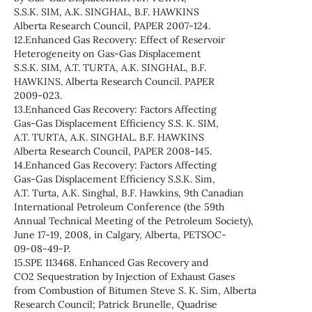
S.S.K. SIM, A.K. SINGHAL, B.F. HAWKINS
Alberta Research Council, PAPER 2007-124.
12.Enhanced Gas Recovery: Effect of Reservoir
Heterogeneity on Gas-Gas Displacement
S.S.K. SIM, A.T. TURTA, A.K. SINGHAL, B.F.
HAWKINS. Alberta Research Council. PAPER
2009-023.
13.Enhanced Gas Recovery: Factors Affecting
Gas-Gas Displacement Efficiency S.S. K. SIM,
A.T. TURTA, A.K. SINGHAL. B.F. HAWKINS
Alberta Research Council, PAPER 2008-145.
14.Enhanced Gas Recovery: Factors Affecting
Gas-Gas Displacement Efficiency S.S.K. Sim,
A.T. Turta, A.K. Singhal, B.F. Hawkins, 9th Canadian
International Petroleum Conference (the 59th
Annual Technical Meeting of the Petroleum Society),
June 17-19, 2008, in Calgary, Alberta, PETSOC-
09-08-49-P.
15.SPE 113468. Enhanced Gas Recovery and
CO2 Sequestration by Injection of Exhaust Gases
from Combustion of Bitumen Steve S. K. Sim, Alberta
Research Council; Patrick Brunelle, Quadrise