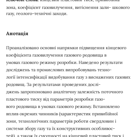
зона, коефіцієнт газовилучення, витіснення зали- шкового
газу, геолого-технічні заходи.
Анотація
Проаналізовано основні напрямки підвищення кінцевого
коефіцієнта газовилучення газового родовища в
умовах газового режиму розробки. Наведено результати
досліджень та промислових випробовувань техно-
логії інтенсифікації видобування газу з виснажених газових
родовищ. За результатами проведених дослі-
джень запропоновано аналітичну залежність поточного
пластового тиску від параметрів розробки газо-
вого родовища в умовах газового режиму. Встановлено
вплив окремих чинників (характеристик привибійної
зони, технологічних параметрів роботи свердловин і
системи збору газу та їх конструктивних особливос-
тей), а також їх сукупності на кінцевий пластовий тиск і