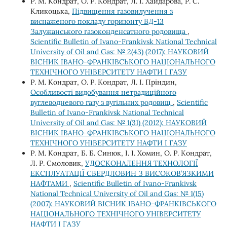
Р. М. Кондрат, О. Р. Кондрат, Л. І. Хайдарова, Р. С.
Кликоцька,
Підвищення газовилучення з
виснаженого покладу горизонту ВД-13
Залужанського газоконденсатного родовища
,
Scientific Bulletin of Ivano-Frankivsk National Technical
University of Oil and Gas: № 2(43) (2017): НАУКОВИЙ
ВІСНИК ІВАНО-ФРАНКІВСЬКОГО НАЦІОНАЛЬНОГО
ТЕХНІЧНОГО УНІВЕРСИТЕТУ НАФТИ І ГАЗУ
Р. М. Кондрат, О. Р. Кондрат, Л. І. Пріндин,
Особливості видобування нетрадиційного
вуглеводневого газу з вугільних родовищ
,
Scientific
Bulletin of Ivano-Frankivsk National Technical
University of Oil and Gas: № 1(31) (2012): НАУКОВИЙ
ВІСНИК ІВАНО-ФРАНКІВСЬКОГО НАЦІОНАЛЬНОГО
ТЕХНІЧНОГО УНІВЕРСИТЕТУ НАФТИ І ГАЗУ
Р. М. Кондрат, Б. Б. Синюк, І. І. Хомин, О. Р. Кондрат,
Л. Р. Смоловик,
УДОСКОНАЛЕННЯ ТЕХНОЛОГІЇ
ЕКСПЛУАТАЦІЇ СВЕРДЛОВИН З ВИСОКОВ’ЯЗКИМИ
НАФТАМИ
,
Scientific Bulletin of Ivano-Frankivsk
National Technical University of Oil and Gas: № 1(15)
(2007): НАУКОВИЙ ВІСНИК ІВАНО-ФРАНКІВСЬКОГО
НАЦІОНАЛЬНОГО ТЕХНІЧНОГО УНІВЕРСИТЕТУ
НАФТИ І ГАЗУ