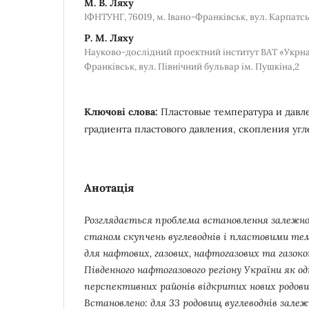
М. В. Ляху
ІФНТУНГ, 76019, м. Івано-Франківськ, вул. Карпатсь
Р. М. Ляху
Науково-дослідний проектний інститут ВАТ «Укрнаф
Франківськ, вул. Північний бульвар ім. Пушкіна,2
Ключові слова:
Пластовые температура и давле
градиента пластового давления, скопления уг
Анотація
Розглядається проблема встановлення залежн
станом скупчень вуглеводнів і пластовими т
для нафтових, газових, нафтогазових та газок
Південного нафтогазового регіону України як од
перспективних районів відкритих нових родови
Встановлено: для 33 родовищ вуглеводнів зале