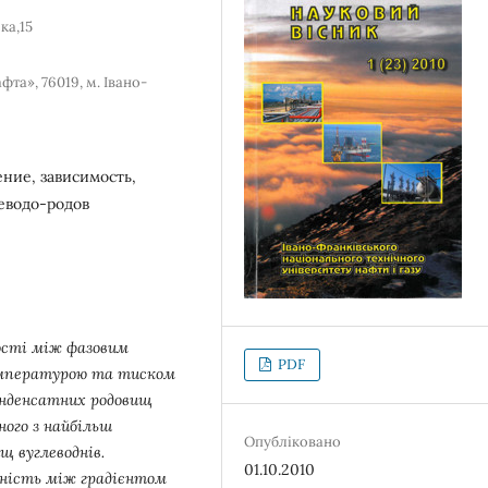
ка,15
та», 76019, м. Івано-
ние, зависимость,
леводо-родов
ості між фазовим
PDF
емпературою та тиском
онденсатних родовищ
ного з найбільш
Опубліковано
щ вуглеводнів.
01.10.2010
жність між градієнтом