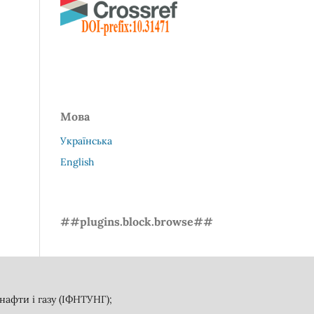
Мова
Українська
English
##plugins.block.browse##
афти і газу (ІФНТУНГ);