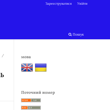
Зареєструватися
Увійти
Пошук
/
мова
Ь
Поточний номер