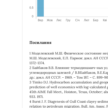
Посилання
1 Моделевский М.Ш. Физическое состояние неф
М.Ш. Моделевский, Е.П. Парнов: докл. АН СССР. –
1372-1374.
2 Байбаков В.В. Влияние термодинамич-ных у
углеводородных залежей / В.ВБайбаков, В.Е.Ка
др.: докл. АН СССР. – 1969. – Том 187. – С. 899-90
3 Timko D.J. Hydrocarbon accumulation and geopr
prediction of well economics with log-calculated
45th AIME Fall Meet., Hoiston, Texas, October; also
933. 1971.
4 Burst J. F. Diagenesis of Gull Coast clayey sedim
relation to petroleum migration. Bull. Am. Assoc. P