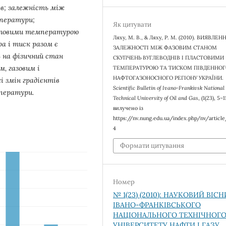
ів; залежність між
мператури;
Як цитувати
астовими температурою
Ляху, М. В., & Ляху, Р. М. (2010). ВИЯВЛЕН
а і тиск разом є
ЗАЛЕЖНОСТІ МІЖ ФАЗОВИМ СТАНОМ
 на фізичний стан
СКУПЧЕНЬ ВУГЛЕВОДНІВ І ПЛАСТОВИМИ
м, газовим і
ТЕМПЕРАТУРОЮ ТА ТИСКОМ ПІВДЕННО
НАФТОГАЗОНОСНОГО РЕГІОНУ УКРАЇНИ.
 змін градієнтів
Scientific Bulletin of Ivano-Frankivsk National
ператури.
Technical University of Oil and Gas
, (1(23), 5–1
вилучено із
https://nv.nung.edu.ua/index.php/nv/articl
4
Формати цитування
Номер
№ 1(23) (2010): НАУКОВИЙ ВІС
ІВАНО-ФРАНКІВСЬКОГО
НАЦІОНАЛЬНОГО ТЕХНІЧНОГ
УНІВЕРСИТЕТУ НАФТИ І ГАЗУ