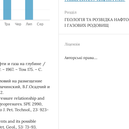
Розділ
ГЕОЛОГІЯ ТА РОЗВІДКА НАФТ
І ГАЗОВИХ РОДОВИЩ
Ліцензія
Авторські права....
ти и газа на глубине /
 1967. – Том 175. – С.
словий на размещение
рачинский, В.Г.Осадчий и
2.
essure relationship and
 geopresures. SPE 2990,
 J. Pet. Technol., 23: 923-
ents and its possible
et. Geol., 53: 73-93.