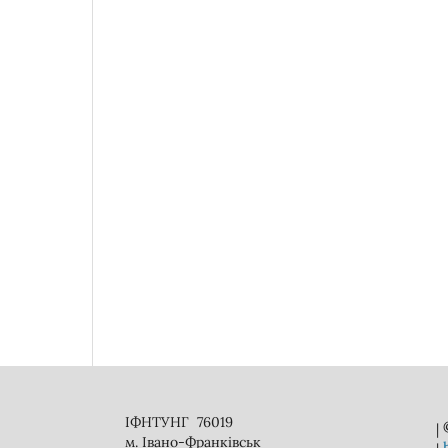
ІФНТУНГ 76019
|
м. Івано-Франківськ