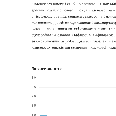
пластового тиску і глибиною залягання поклад
градієнтом пластового тиску і пластової те
співвідношення між станом вуглеводнів і пл
та тиском. Доведено, що пластові температур
важливими чинниками, які суттєво впливають
вуглеводнів на глибині. Нафтовим, нафтогазови
газоконденсатним родовищам встановлені межі
пластових тисків та величини пластової тем
Завантаження