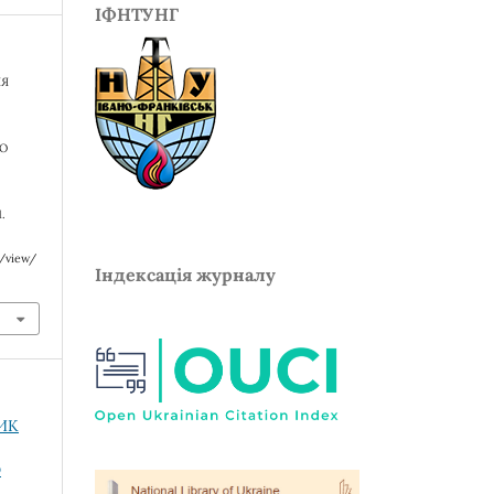
ІФНТУНГ
НЯ
ГО
1.
e/view/
Індексація журналу
НИК
О