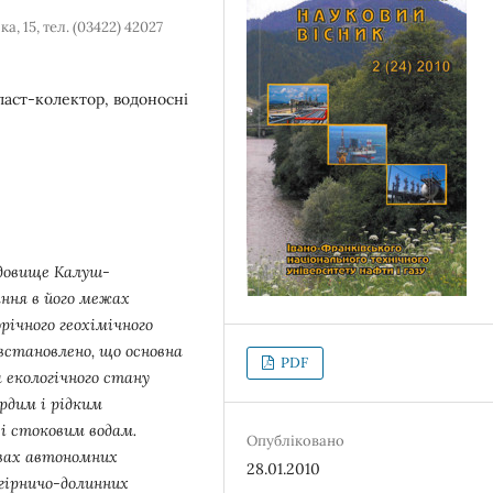
, 15, тел. (03422) 42027
пласт-колектор, водоносні
едовище Калуш-
ання в його межах
річного геохімічного
встановлено, що основна
PDF
 екологічного стану
дим і рідким
і стоковим водам.
Опубліковано
овах автономних
28.01.2010
 гірничо-долинних