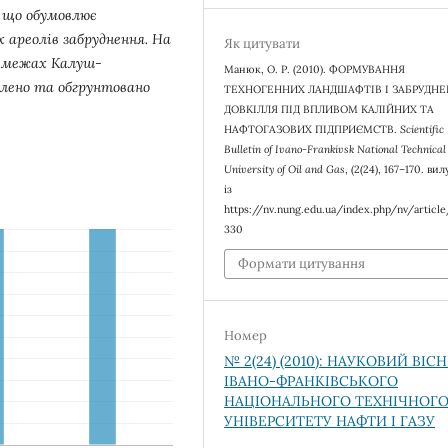
, що обумовлює
 ареолів забруднення. На
Як цитувати
 в межах Калуш-
Манюк, О. Р. (2010). ФОРМУВАННЯ
ілено та обгрунтовано
ТЕХНОГЕННИХ ЛАНДШАФТІВ І ЗАБРУДН
ДОВКІЛЛЯ ПІД ВПЛИВОМ КАЛІЙНИХ ТА
НАФТОГАЗОВИХ ПІДПРИЄМСТВ.
Scientific
Bulletin of Ivano-Frankivsk National Technical
University of Oil and Gas
, (2(24), 167–170. ви
із
https://nv.nung.edu.ua/index.php/nv/articl
330
Формати цитування
Номер
№ 2(24) (2010): НАУКОВИЙ ВІС
ІВАНО-ФРАНКІВСЬКОГО
НАЦІОНАЛЬНОГО ТЕХНІЧНОГ
УНІВЕРСИТЕТУ НАФТИ І ГАЗУ