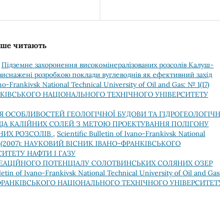
льше читають
,
Підземне захоронення високомінералізованих розсолів Калуш-
виснажені розробкою поклади вуглеводнів як ефективний захід
ano-Frankivsk National Technical University of Oil and Gas: № 1(17)
АНКІВСЬКОГО НАЦІОНАЛЬНОГО ТЕХНІЧНОГО УНІВЕРСИТЕТУ
 ОСОБЛИВОСТЕЙ ГЕОЛОГІЧНОЇ БУДОВИ ТА ГІДРОГЕОЛОГІЧ
А КАЛІЙНИХ СОЛЕЙ З МЕТОЮ ПРОЕКТУВАННЯ ПОЛІГОНУ
НИХ РОЗСОЛІВ
,
Scientific Bulletin of Ivano-Frankivsk National
 1(15) (2007): НАУКОВИЙ ВІСНИК ІВАНО-ФРАНКІВСЬКОГО
ИТЕТУ НАФТИ І ГАЗУ
РЕАЦІЙНОГО ПОТЕНЦІАЛУ СОЛОТВИНСЬКИХ СОЛЯНИХ ОЗЕР
lletin of Ivano-Frankivsk National Technical University of Oil and Ga
НО-ФРАНКІВСЬКОГО НАЦІОНАЛЬНОГО ТЕХНІЧНОГО УНІВЕРСИТЕТ