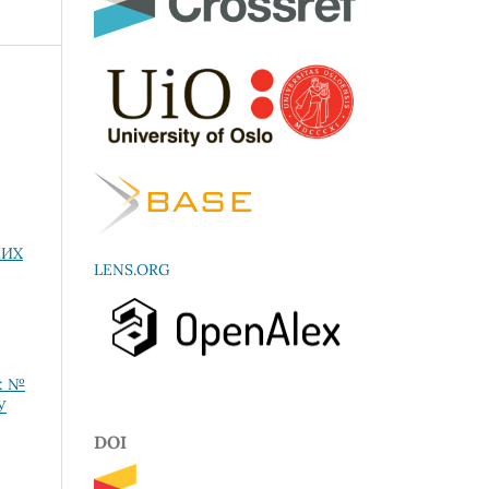
НИХ
LENS.ORG
s: №
У
DOI