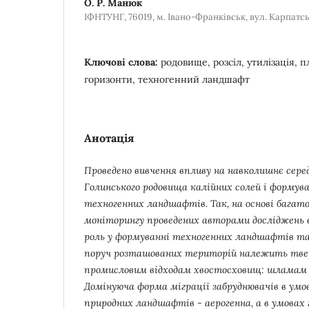
О. Р. Манюк
ІФНТУНГ, 76019, м. Івано-Франківськ, вул. Карпатська
Ключові слова:
родовище, розсіл, утилізація, 
горизонти, техногенний ландшафт
Анотація
Проведено вивчення впливу на навколишнє сер
Голинського родовища калійних солей і формув
техногенних ландшафтів. Так, на основі багато
моніторингу проведених авторами досліджень 
роль у формуванні техногенних ландшафтів та
поруч розташованих територій належить твер
промисловим відходам хвостосховищ: шламам 
Домінуюча форма міграції забруднювачів в ум
природних ландшафтів - аерогенна, а в умовах