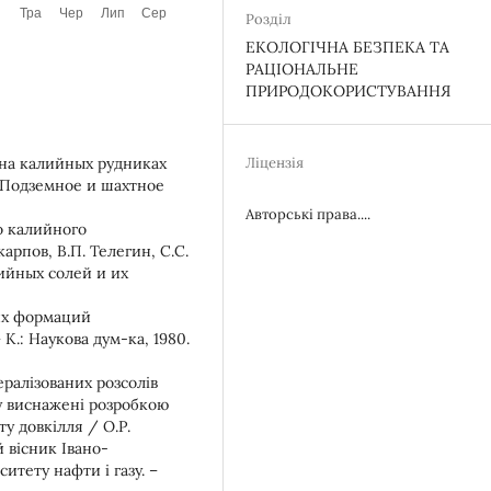
Розділ
ЕКОЛОГІЧНА БЕЗПЕКА ТА
РАЦІОНАЛЬНЕ
ПРИРОДОКОРИСТУВАННЯ
Ліцензія
 на калийных рудниках
/ Подземное и шахтное
Авторські права....
о калийного
рпов, В.П. Телегин, С.С.
ийных солей и их
их формаций
.: Наукова дум-ка, 1980.
ралізованих розсолів
у виснажені розробкою
у довкілля / О.Р.
 вісник Івано-
итету нафти і газу. –