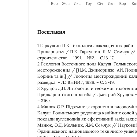
Посилання
1 Гаркушин П.К Технология закладочных работ
Прикарпатья / П.К. Гаркушин, Я. М. Семчук /
строительство. – 1991. – №2. – С.13-17.
2 Геология Восточного поля Калуш-Голынског
месторождения / [Н.М. Джиноридзе, АИ. Полика
Коринь та ін.] // Геология месторождений кал
разведка. – Л.: ВНИИГ, 1988. – С. 3-19.
3 Хрущов Д.П. Литология и геохимия галогенн
Предкарпатского прогиба / Дмитрий Хрущов. – К
– 316с.
4 Манюк О.Р. Підземне захоронення високоміне
Калуш-Голинського родовища калійних солей 
поклади вуглеводнів як ефективний захід захист
Манюк, О.Д. Мельник, Я.М. Семчук // Науковий
Франківського національного технічного універс