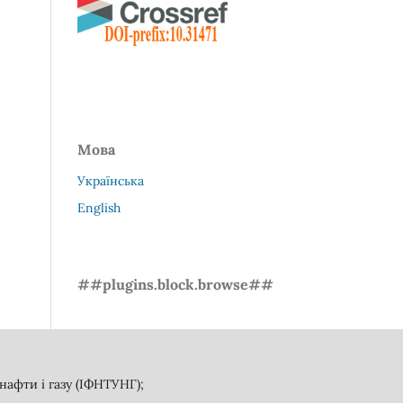
Мова
Українська
English
##plugins.block.browse##
афти і газу (ІФНТУНГ);