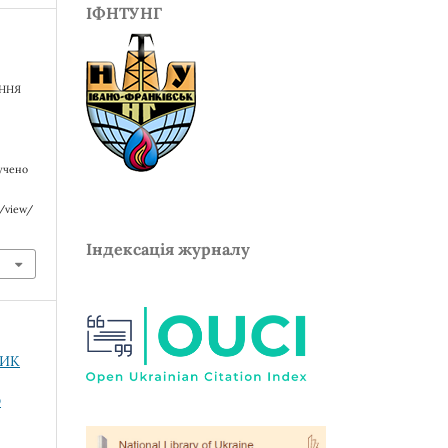
ІФНТУНГ
ЕННЯ
лучено
e/view/
Індексація журналу
НИК
О