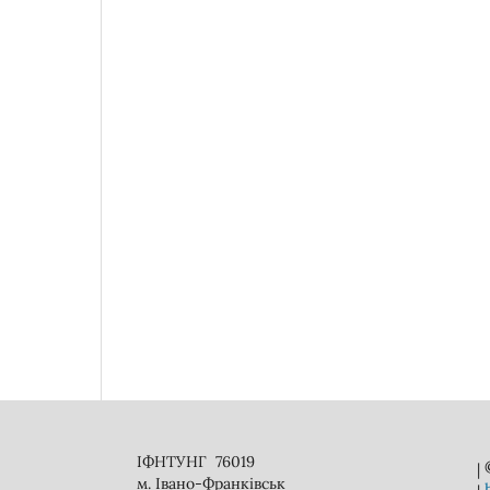
ІФНТУНГ 76019
|
м. Івано-Франківськ