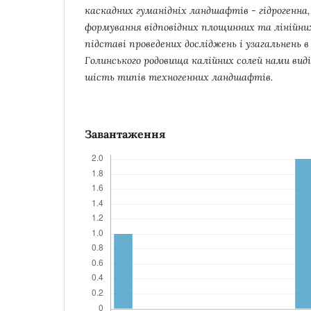
каскадних гуманідніх ландшафтів - гідрогенна
формування відповідних площинних та лінійних
підставі проведених досліджень і узагальнень
Голинського родовища калійних солей нами вид
шість типів техногенних ландшафтів.
Завантаження