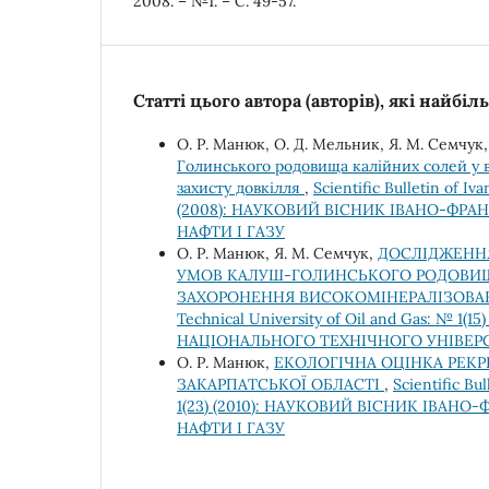
2008. – №1. – С. 49-57.
Статті цього автора (авторів), які найбі
О. Р. Манюк, О. Д. Мельник, Я. М. Семчук
Голинського родовища калійних солей у 
захисту довкілля
,
Scientific Bulletin of Iv
(2008): НАУКОВИЙ ВІСНИК ІВАНО-ФР
НАФТИ І ГАЗУ
О. Р. Манюк, Я. М. Семчук,
ДОСЛІДЖЕННЯ
УМОВ КАЛУШ-ГОЛИНСЬКОГО РОДОВИЩ
ЗАХОРОНЕННЯ ВИСОКОМІНЕРАЛІЗОВА
Technical University of Oil and Gas: №
НАЦІОНАЛЬНОГО ТЕХНІЧНОГО УНІВЕРС
О. Р. Манюк,
ЕКОЛОГІЧНА ОЦІНКА РЕК
ЗАКАРПАТСЬКОЇ ОБЛАСТІ
,
Scientific Bu
1(23) (2010): НАУКОВИЙ ВІСНИК ІВА
НАФТИ І ГАЗУ