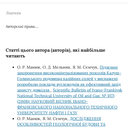
Ліцензія
Авторські права....
Статті цього автора (авторів), які найбільше
читають
О. Р. Манюк, О. Д. Мельник, Я. М. Семчук,
Підземне
захоронення високомінералізованих розсолів Калуш-
Голинського родовища калійних солей у виснажені
розробкою поклади вуглеводнів як ефективний захід
захисту довкілля
,
Scientific Bulletin of Ivano-Frankivsk
National Technical University of Oil and Gas: № 1(17)
(2008): НАУКОВИЙ ВІСНИК ІВАНО-
ФРАНКІВСЬКОГО НАЦІОНАЛЬНОГО ТЕХНІЧНОГО
УНІВЕРСИТЕТУ НАФТИ І ГАЗУ
О. Р. Манюк, Я. М. Семчук,
ДОСЛІДЖЕННЯ
ОСОБЛИВОСТЕЙ ГЕОЛОГІЧНОЇ БУДОВИ ТА