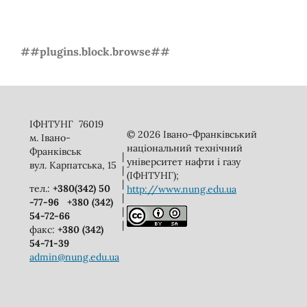
##plugins.block.browse##
ІФНТУНГ 76019
© 2026 Івано-Франківський
м. Івано-
національний технічний
Франківськ
|
університет нафти і газу
вул. Карпатська, 15
|
(ІФНТУНГ);
|
тел.:
+380(342) 50
http://www.nung.edu.ua
|
-77-96
+380 (342)
|
54-72-66
|
факс:
+380 (342)
54-71-39
admin@nung.edu.ua