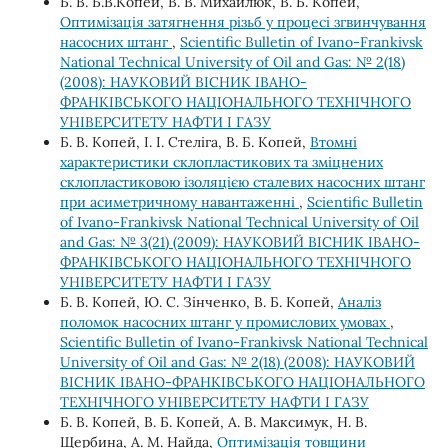
Б. В. Б.В.Копей, В. В. Михайлюк, В. Б. Копей,
Оптимізація затягнення різьб у процесі згвинчування
насосних штанг
,
Scientific Bulletin of Ivano-Frankivsk
National Technical University of Oil and Gas: № 2(18)
(2008): НАУКОВИЙ ВІСНИК ІВАНО-
ФРАНКІВСЬКОГО НАЦІОНАЛЬНОГО ТЕХНІЧНОГО
УНІВЕРСИТЕТУ НАФТИ І ГАЗУ
Б. В. Копей, І. І. Стеліга, В. Б. Копей,
Втомні
характеристики склопластикових та зміцнених
склопластиковою ізоляцією сталевих насосних штанг
при асиметричному навантаженні
,
Scientific Bulletin
of Ivano-Frankivsk National Technical University of Oil
and Gas: № 3(21) (2009): НАУКОВИЙ ВІСНИК ІВАНО-
ФРАНКІВСЬКОГО НАЦІОНАЛЬНОГО ТЕХНІЧНОГО
УНІВЕРСИТЕТУ НАФТИ І ГАЗУ
Б. В. Копей, Ю. С. Зінченко, В. Б. Копей,
Аналіз
поломок насосних штанг у промислових умовах
,
Scientific Bulletin of Ivano-Frankivsk National Technical
University of Oil and Gas: № 2(18) (2008): НАУКОВИЙ
ВІСНИК ІВАНО-ФРАНКІВСЬКОГО НАЦІОНАЛЬНОГО
ТЕХНІЧНОГО УНІВЕРСИТЕТУ НАФТИ І ГАЗУ
Б. В. Копей, В. Б. Копей, А. В. Максимук, Н. В.
Щербина, А. М. Найда,
Оптимізація товщини