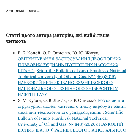
Авторські права....
Статті цього автора (авторів), які найбільше
читають
В. Б. Копей, О. Р. Онисько, Ю. Ю. Жигуц,
ОБҐРУНТУВАННЯ ЗАСТОСУВАННЯ ДВООПОРНИХ
РІЗЬБОВИХ З’ЄДНАНЬ ПУСТОТІЛИХ НАСОСНИХ
ШТАНГ
,
Scientific Bulletin of Ivano-Frankivsk National
Technical University of Oil and Gas: № 1(46) (2019):
НАУКОВИЙ ВІСНИК ІВАНО-ФРАНКІВСЬКОГО
НАЦІОНАЛЬНОГО ТЕХНІЧНОГО УНІВЕРСИТЕТУ
НАФТИ І ГАЗУ
Я. М. Кусий, О. В. Личак, О. Р. Онисько,
Розроблення
структурної моделі життєвого циклу виробу з позиції
механіки технологічного успадковування
,
Scientific
Bulletin of Ivano-Frankivsk National Technical
University of Oil and Gas: № 1(48) (2020): НАУКОВИЙ
ВІСНИК ІВАНО-ФРАНКІВСЬКОГО НАЦІОНАЛЬНОГО