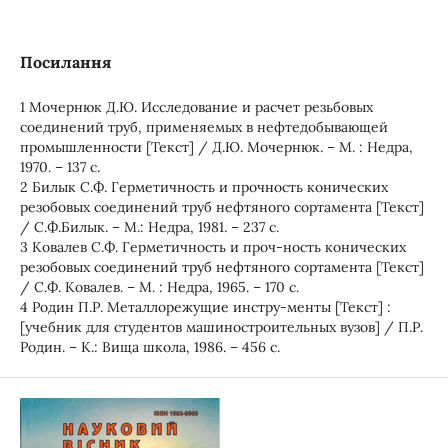
Посилання
1 Мочернюк Д.Ю. Исследование и расчет резьбовых
соединений труб, применяемых в нефтедобывающей
промышленности [Текст] / Д.Ю. Мочернюк. – М. : Недра,
1970. – 137 с.
2 Билык С.Ф. Герметичность и прочность конических
резобовых соединений труб нефтяного сортамента [Текст]
/ С.Ф.Билык. – М.: Недра, 1981. – 237 с.
3 Ковалев С.Ф. Герметичность и проч-ность конических
резобовых соединений труб нефтяного сортамента [Текст]
/ С.Ф. Ковалев. – М. : Недра, 1965. – 170 с.
4 Родин П.Р. Металлорежущие инстру-менты [Текст] :
[учебник для студентов машиностроительных вузов] / П.Р.
Родин. – К.: Вища школа, 1986. – 456 с.