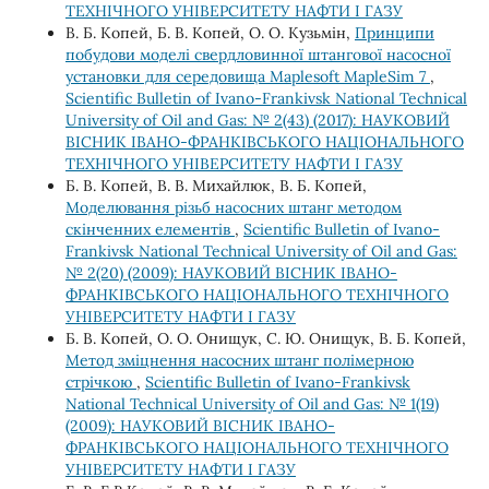
ТЕХНІЧНОГО УНІВЕРСИТЕТУ НАФТИ І ГАЗУ
В. Б. Копей, Б. В. Копей, О. О. Кузьмін,
Принципи
побудови моделі свердловинної штангової насосної
установки для середовища Maplesoft MapleSim 7
,
Scientific Bulletin of Ivano-Frankivsk National Technical
University of Oil and Gas: № 2(43) (2017): НАУКОВИЙ
ВІСНИК ІВАНО-ФРАНКІВСЬКОГО НАЦІОНАЛЬНОГО
ТЕХНІЧНОГО УНІВЕРСИТЕТУ НАФТИ І ГАЗУ
Б. В. Копей, В. В. Михайлюк, В. Б. Копей,
Моделювання різьб насосних штанг методом
скінченних елементів
,
Scientific Bulletin of Ivano-
Frankivsk National Technical University of Oil and Gas:
№ 2(20) (2009): НАУКОВИЙ ВІСНИК ІВАНО-
ФРАНКІВСЬКОГО НАЦІОНАЛЬНОГО ТЕХНІЧНОГО
УНІВЕРСИТЕТУ НАФТИ І ГАЗУ
Б. В. Копей, О. О. Онищук, С. Ю. Онищук, В. Б. Копей,
Метод зміцнення насосних штанг полімерною
стрічкою
,
Scientific Bulletin of Ivano-Frankivsk
National Technical University of Oil and Gas: № 1(19)
(2009): НАУКОВИЙ ВІСНИК ІВАНО-
ФРАНКІВСЬКОГО НАЦІОНАЛЬНОГО ТЕХНІЧНОГО
УНІВЕРСИТЕТУ НАФТИ І ГАЗУ