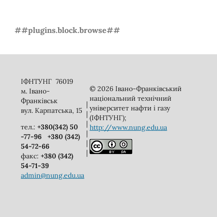
##plugins.block.browse##
ІФНТУНГ 76019
© 2026 Івано-Франківський
м. Івано-
національний технічний
Франківськ
|
університет нафти і газу
вул. Карпатська, 15
|
(ІФНТУНГ);
|
тел.:
+380(342) 50
http://www.nung.edu.ua
|
-77-96
+380 (342)
|
54-72-66
|
факс:
+380 (342)
54-71-39
admin@nung.edu.ua