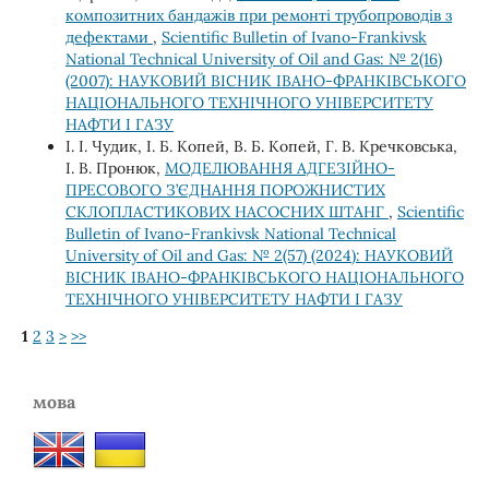
композитних бандажів при ремонті трубопроводів з
дефектами
,
Scientific Bulletin of Ivano-Frankivsk
National Technical University of Oil and Gas: № 2(16)
(2007): НАУКОВИЙ ВІСНИК ІВАНО-ФРАНКІВСЬКОГО
НАЦІОНАЛЬНОГО ТЕХНІЧНОГО УНІВЕРСИТЕТУ
НАФТИ І ГАЗУ
І. І. Чудик, І. Б. Копей, В. Б. Копей, Г. В. Кречковська,
І. В. Пронюк,
МОДЕЛЮВАННЯ АДГЕЗІЙНО-
ПРЕСОВОГО З’ЄДНАННЯ ПОРОЖНИСТИХ
СКЛОПЛАСТИКОВИХ НАСОСНИХ ШТАНГ
,
Scientific
Bulletin of Ivano-Frankivsk National Technical
University of Oil and Gas: № 2(57) (2024): НАУКОВИЙ
ВІСНИК ІВАНО-ФРАНКІВСЬКОГО НАЦІОНАЛЬНОГО
ТЕХНІЧНОГО УНІВЕРСИТЕТУ НАФТИ І ГАЗУ
1
2
3
>
>>
мова