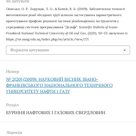
Як цитувати
Онисько, О. Р., Борущак, Л. О., & Копей, В. Б. (2009). Забезпечення точності
виготовлення різьб обсадних труб шляхом застосування параметричного
проектування профілю різальної частини різьбонарізних інструментів у
середовищі системи програмування “Дельфі”.
Scientific Bulletin of Ivano-
Frankivsk National Technical University of Oil and Gas
, (2(20), 50–53. вилучено із
https://nv.nung.edu.ua/index.php/nv/article/view/271
Формати цитування
Номер
№ 2(20) (2009): НАУКОВИЙ ВІСНИК ІВАНО-
ФРАНКІВСЬКОГО НАЦІОНАЛЬНОГО ТЕХНІЧНОГО
УНІВЕРСИТЕТУ НАФТИ І ГАЗУ
Розділ
БУРІННЯ НАФТОВИХ І ГАЗОВИХ СВЕРДЛОВИН
Ліцензія