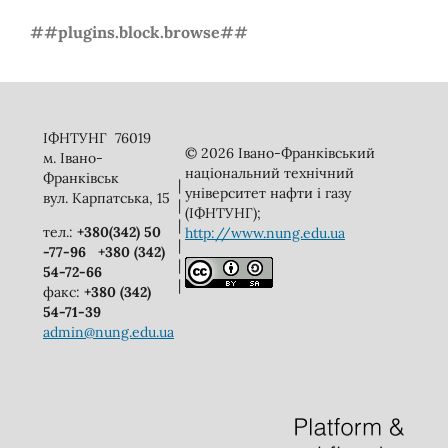
##plugins.block.browse##
ІФНТУНГ 76019
© 2026 Івано-Франківський
м. Івано-
національний технічний
Франківськ
|
університет нафти і газу
вул. Карпатська, 15
|
(ІФНТУНГ);
|
тел.:
+380(342) 50
http://www.nung.edu.ua
|
-77-96
+380 (342)
|
54-72-66
|
факс:
+380 (342)
54-71-39
admin@nung.edu.ua