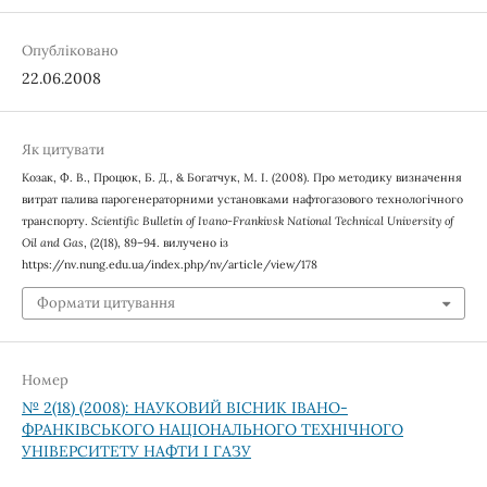
Опубліковано
22.06.2008
Як цитувати
Козак, Ф. В., Процюк, Б. Д., & Богатчук, М. І. (2008). Про методику визначення
витрат палива парогенераторними установками нафтогазового технологічного
транспорту.
Scientific Bulletin of Ivano-Frankivsk National Technical University of
Oil and Gas
, (2(18), 89–94. вилучено із
https://nv.nung.edu.ua/index.php/nv/article/view/178
Формати цитування
Номер
№ 2(18) (2008): НАУКОВИЙ ВІСНИК ІВАНО-
ФРАНКІВСЬКОГО НАЦІОНАЛЬНОГО ТЕХНІЧНОГО
УНІВЕРСИТЕТУ НАФТИ І ГАЗУ