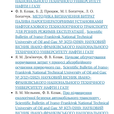
НАЦІОНАЛЬНОГО ТЕХНІЧНОГО УНІВЕРСИТЕТУ
НАФТИ І ГАЗУ
Ф. В. Козак, Б. Д. Процюк, М. І. Богатчук, Л. О.
Богатчук,
МЕТОДИКА ВИЗНАЧЕННЯ ВИТРАТ
ПАЛИВА ПАРОГЕНЕРАТОРНИМИ УСТАНОВКАМИ
НАФТОГАЗОВОГО ТЕХНОЛОГІЧНОГО ТРАНСПОРТУ
ДЛЯ РІЗНИХ РЕЖИМІВ ЕКСПЛУАТАЦІЇ
,
Scientific
Bulletin of Ivano-Frankivsk National Technical
University of Oil and Gas: № 3(25) (2010): НАУКОВИЙ
ВІСНИК ІВАНО-ФРАНКІВСЬКОГО НАЦІОНАЛЬНОГО
ТЕХНІЧНОГО УНІВЕРСИТЕТУ НАФТИ І ГАЗУ
Я. М. Дем’янчук, Ф. В. Козак,
Наукове обґрунтування
нормування затрат у процесі абсорбційного
осушення природного газ
,
Scientific Bulletin of Ivano-
Frankivsk National Technical University of Oil and Gas:
№ 2(32) (2012): НАУКОВИЙ ВІСНИК ІВАНО-
ФРАНКІВСЬКОГО НАЦІОНАЛЬНОГО ТЕХНІЧНОГО
УНІВЕРСИТЕТУ НАФТИ І ГАЗУ
В. М. Мельник, Ф. В. Козак,
Про підвищення
екологічної безпеки автомобільного транспорту
,
Scientific Bulletin of Ivano-Frankivsk National Technical
University of Oil and Gas: № 1(27) (2011): НАУКОВИЙ
ВІСНИК ІВАНО-ФРАНКІВСЬКОГО НАЦІОНАЛЬНОГО