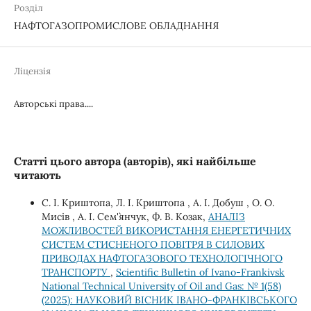
Розділ
НАФТОГАЗОПРОМИСЛОВЕ ОБЛАДНАННЯ
Ліцензія
Авторські права....
Статті цього автора (авторів), які найбільше
читають
С. І. Криштопа, Л. І. Криштопа , А. І. Добуш , О. О.
Мисів , А. І. Сем'`янчук, Ф. В. Козак,
АНАЛІЗ
МОЖЛИВОСТЕЙ ВИКОРИСТАННЯ ЕНЕРГЕТИЧНИХ
СИСТЕМ СТИСНЕНОГО ПОВІТРЯ В СИЛОВИХ
ПРИВОДАХ НАФТОГАЗОВОГО ТЕХНОЛОГІЧНОГО
ТРАНСПОРТУ
,
Scientific Bulletin of Ivano-Frankivsk
National Technical University of Oil and Gas: № 1(58)
(2025): НАУКОВИЙ ВІСНИК ІВАНО-ФРАНКІВСЬКОГО