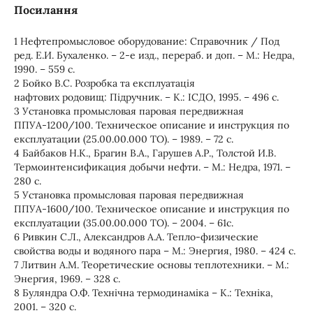
Посилання
1 Нефтепромысловое оборудование: Справочник / Под
ред. Е.И. Бухаленко. – 2-е изд., перераб. и доп. – М.: Недра,
1990. – 559 с.
2 Бойко В.С. Розробка та експлуатація
нафтових родовищ: Підручник. – К.: ІСДО, 1995. – 496 с.
3 Установка промысловая паровая передвижная
ППУА-1200/100. Техническое описание и инструкция по
експлуатации (25.00.00.000 ТО). – 1989. – 72 с.
4 Байбаков Н.К., Брагин В.А., Гарушев А.Р., Толстой И.В.
Термоинтенсификация добычи нефти. – М.: Недра, 1971. –
280 с.
5 Установка промысловая паровая передвижная
ППУА-1600/100. Техническое описание и инструкция по
експлуатации (35.00.00.000 ТО). – 2004. – 61с.
6 Ривкин С.Л., Александров А.А. Тепло-физические
свойства воды и водяного пара – М.: Энергия, 1980. – 424 с.
7 Литвин А.М. Теоретические основы теплотехники. – М.:
Энергия, 1969. – 328 с.
8 Буляндра О.Ф. Технічна термодинаміка – К.: Техніка,
2001. – 320 с.