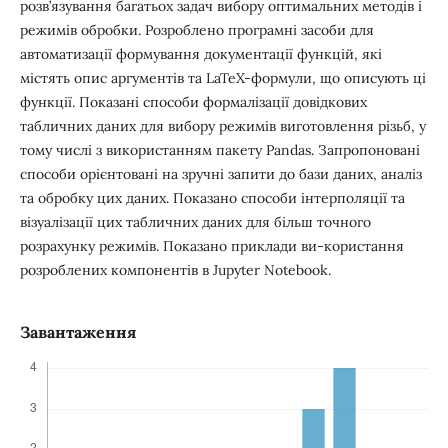
розв’язування багатьох задач вибору оптимальних методів і
режимів обробки. Розроблено програмні засоби для
автоматизації формування документації функцій, які
містять опис аргументів та LaTeX-формули, що описують ці
функції. Показані способи формалізації довідкових
табличних даних для вибору режимів виготовлення різьб, у
тому числі з використанням пакету Pandas. Запропоновані
способи орієнтовані на зручні запити до бази даних, аналіз
та обробку цих даних. Показано способи інтерполяції та
візуалізації цих табличних даних для більш точного
розрахунку режимів. Показано приклади ви-користання
розроблених компонентів в Jupyter Notebook.
Завантаження