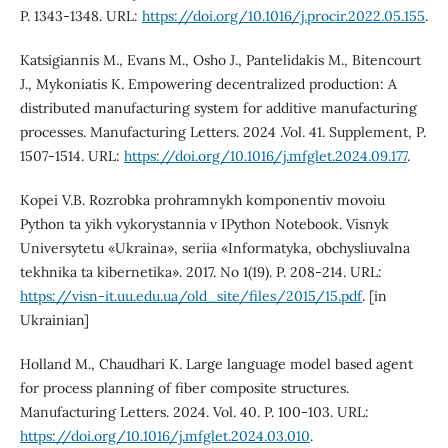
P. 1343-1348. URL:
https://doi.org/10.1016/j.procir.2022.05.155
.
Katsigiannis M., Evans M., Osho J., Pantelidakis M., Bitencourt
J., Mykoniatis K. Empowering decentralized production: A
distributed manufacturing system for additive manufacturing
processes. Manufacturing Letters. 2024 .Vol. 41. Supplement, P.
1507-1514. URL:
https://doi.org/10.1016/j.mfglet.2024.09.177
.
Kopei V.B. Rozrobka prohramnykh komponentiv movoiu
Python ta yikh vykorystannia v IPython Notebook. Visnyk
Universytetu «Ukraina», seriia «Informatyka, obchysliuvalna
tekhnika ta kibernetika». 2017. No 1(19). P. 208-214. URL:
https://visn-it.uu.edu.ua/old_site/files/2015/15.pdf
. [in
Ukrainian]
Holland M., Chaudhari K. Large language model based agent
for process planning of fiber composite structures.
Manufacturing Letters. 2024. Vol. 40. P. 100-103. URL:
https://doi.org/10.1016/j.mfglet.2024.03.010
.