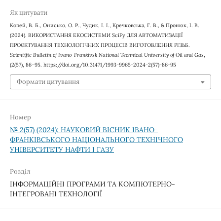
Як цитувати
Копей, В. Б., Онисько, О. Р., Чудик, І. І., Кречковська, Г. В., & Пронюк, І. В.
(2024). ВИКОРИСТАННЯ ЕКОСИСТЕМИ SciPy ДЛЯ АВТОМАТИЗАЦІЇ
ПРОЄКТУВАННЯ ТЕХНОЛОГІЧНИХ ПРОЦЕСІВ ВИГОТОВЛЕННЯ РІЗЬБ.
Scientific Bulletin of Ivano-Frankivsk National Technical University of Oil and Gas
,
(2(57), 86–95. https://doi.org/10.31471/1993-9965-2024-2(57)-86-95
Формати цитування
Номер
№ 2(57) (2024): НАУКОВИЙ ВІСНИК ІВАНО-
ФРАНКІВСЬКОГО НАЦІОНАЛЬНОГО ТЕХНІЧНОГО
УНІВЕРСИТЕТУ НАФТИ І ГАЗУ
Розділ
ІНФОРМАЦІЙНІ ПРОГРАМИ ТА КОМПЮТЕРНО-
ІНТЕГРОВАНІ ТЕХНОЛОГІЇ