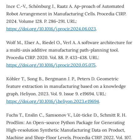
Ince C.-V., Schönburg J., Raatz A. Ap-proach of Automated
Robot Arrangement in Manufacturing Cells. Procedia CIRP.
2024. Volume 128. P. 286-291. URL:
https://doi.org/10.1016/j.procir.2024.06.023
.
Wolf M., Elser A., Riedel O., Verl A. A software architecture for
a multi-axis additive manufacturing path-planning tool.
Procedia CIRP. 2020. Vol. 88. P. 433-438. URL:
https://doi.org/10.1016/j.procir.2020.05.075
.
Köhler T., Song B., Bergmann J. P., Peters D. Geometric
feature extraction in manufacturing based on a knowledge
graph. Heliyon. 2023. Vol. 9. Issue 9. e19694. URL:
https://doi.org/10.1016/j.heliyon.2023.e19694
.
Fuchs T., Enslin C., Samsonov V., Lüt-ticke D., Schmitt R. H.
ProdSim: An Open-source Python Package for Generating
High-resolution Synthetic Manufacturing Data on Product,
Machine and Shop-Floor Levels. Procedia CIRP. 2022. Vol. 107.