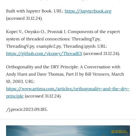
Built with Jupyter Book. URL:
https://jupyterbook.org
(accessed 31.12.24).
Kopei V., Onysko O., Proniuk I. Components of the expert
system of threaded connections: ThreadingT.py,
ThreadingV.py, example2.py, Threading.ipynb. URL:
https://github.com/vkopey/ThreadES
(accessed 31.12.24).
Orthogonality and the DRY Principle. A Conversation with
Andy Hunt and Dave Thomas, Part II by Bill Venners, March
10, 2003. URL:
https://www.artima.com/articles/orthogonality-and-the-dry-
principle
(accessed 31.12.24).
/j.procir.2023.09.185.