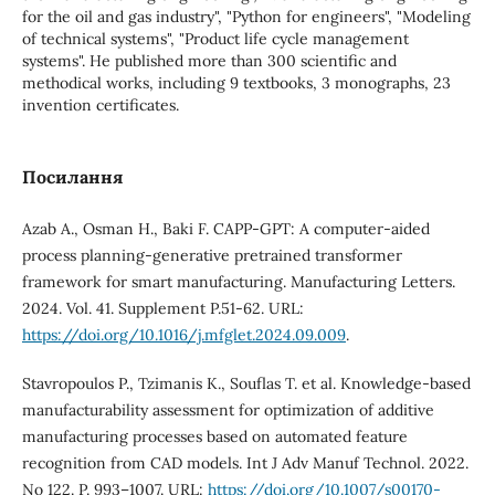
for the oil and gas industry", "Python for engineers", "Modeling
of technical systems", "Product life cycle management
systems". He published more than 300 scientific and
methodical works, including 9 textbooks, 3 monographs, 23
invention certificates.
Посилання
Azab A., Osman H., Baki F. CAPP-GPT: A computer-aided
process planning-generative pretrained transformer
framework for smart manufacturing. Manufacturing Letters.
2024. Vol. 41. Supplement P.51-62. URL:
https://doi.org/10.1016/j.mfglet.2024.09.009
.
Stavropoulos P., Tzimanis K., Souflas T. et al. Knowledge-based
manufacturability assessment for optimization of additive
manufacturing processes based on automated feature
recognition from CAD models. Int J Adv Manuf Technol. 2022.
No 122. P. 993–1007. URL:
https://doi.org/10.1007/s00170-