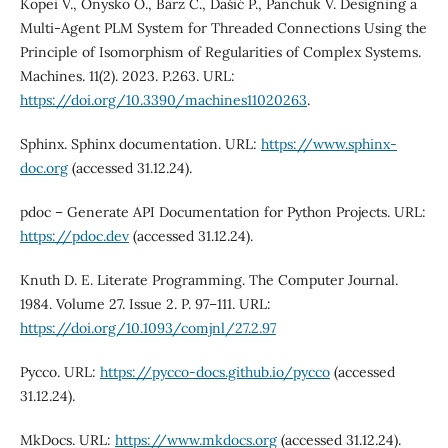
Kopei V., Onysko O., Barz C., Dašić P., Panchuk V. Designing a
Multi-Agent PLM System for Threaded Connections Using the
Principle of Isomorphism of Regularities of Complex Systems.
Machines. 11(2). 2023. P.263. URL:
https://doi.org/10.3390/machines11020263
.
Sphinx. Sphinx documentation. URL:
https://www.sphinx-
doc.org
(accessed 31.12.24).
pdoc – Generate API Documentation for Python Projects. URL:
https://pdoc.dev
(accessed 31.12.24).
Knuth D. E. Literate Programming. The Computer Journal.
1984. Volume 27. Issue 2. P. 97–111. URL:
https://doi.org/10.1093/comjnl/27.2.97
Pycco. URL:
https://pycco-docs.github.io/pycco
(accessed
31.12.24).
MkDocs. URL:
https://www.mkdocs.org
(accessed 31.12.24).