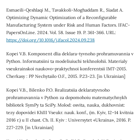
Esmaeili-Qeshlaqi M., Tavakkoli-Moghaddam R., Siadat A.
Optimizing Dynamic Optimization of a Reconfigurable
Manufacturing System under Risk and Human Factors. IFAC-
PapersOnLine. 2024. Vol. 58. Issue 19. P. 361-366. URL:
https://doi.org/10.1016/j.ifacol.2024.09.238
Kopei V.B. Komponent dlia deklara-tyvnoho prohramuvannia v
Python. Informatsiini ta modeliuiuchi tekhnolohii. Materialy
vseukrainskoi naukovo-praktychnoi konferentsii IMT-2015.
Cherkasy : PP Nechytailo O.F., 2015. P.23-23. [in Ukrainian]
Kopei V.B., Bilenko P.O. Realizatsiia deklaratyvnoho
prohramuvannia v Python za dopomohoiu matematychnykh
bibliotek SymPy ta SciPy. Molod: osvita, nauka, dukhovnist:
tezy dopovidei KhIII Vseukr. nauk. konf., (m. Kyiv, 12–14 kvitnia
2016 r.) u II chast. Ch. II. Kyiv : Universytet «Ukraina», 2016. P.
227-229. [in Ukrainian]