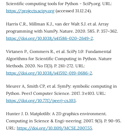
Scientific computing tools for Python - SciPy.org. URL:
https://projects.scipy.org
(accessed 31.12.24).
Harris C.R., Millman K.J., van der Walt S.J. et al. Array
programming with NumPy. Nature. 2020. 585. P. 357–362.
https://doi.org/10.1038/s41586-020-2649-2
.
Virtanen P., Gommers R., et al. SciPy 1.0: Fundamental
Algorithms for Scientific Computing in Python. Nature
Methods. 2020. No 17(3). P. 261-272. URL:
https://doi.org/10.1038/s41592-019-0686-2
.
Meurer A, Smith CP, et al. SymPy: symbolic computing in
Python. PeerJ Computer Science. 2017. 3:e103. URL:
https://doi.org/10.7717/peerj-cs.103
.
Hunter J. D. Matplotlib: A 2D graphics environment.
Computing in Science & Engi-neering. 2007. 9(3). P. 90-95.
URL:
https://doi.org/10.1109/MCSE.2007.55
.