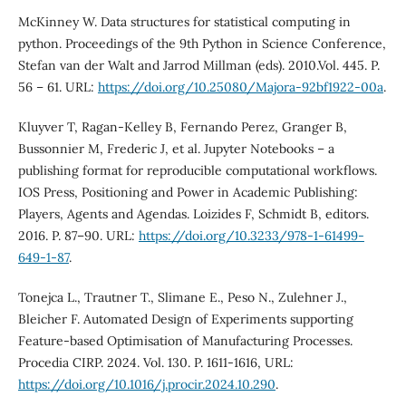
McKinney W. Data structures for statistical computing in
python. Proceedings of the 9th Python in Science Conference,
Stefan van der Walt and Jarrod Millman (eds). 2010.Vol. 445. P.
56 – 61. URL:
https://doi.org/10.25080/Majora-92bf1922-00a
.
Kluyver T, Ragan-Kelley B, Fernando Perez, Granger B,
Bussonnier M, Frederic J, et al. Jupyter Notebooks – a
publishing format for reproducible computational workflows.
IOS Press, Positioning and Power in Academic Publishing:
Players, Agents and Agendas. Loizides F, Schmidt B, editors.
2016. P. 87–90. URL:
https://doi.org/10.3233/978-1-61499-
649-1-87
.
Tonejca L., Trautner T., Slimane E., Peso N., Zulehner J.,
Bleicher F. Automated Design of Experiments supporting
Feature-based Optimisation of Manufacturing Processes.
Procedia CIRP. 2024. Vol. 130. P. 1611-1616, URL:
https://doi.org/10.1016/j.procir.2024.10.290
.