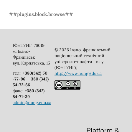
##plugins.block.browse##
ІФНТУНГ 76019
© 2026 Івано-Франківський
м. Івано-
національний технічний
Франківськ
|
університет нафти і газу
вул. Карпатська, 15
|
(ІФНТУНГ);
|
тел.:
+380(342) 50
http://www.nung.edu.ua
|
-77-96
+380 (342)
|
54-72-66
|
факс:
+380 (342)
54-71-39
admin@nung.edu.ua