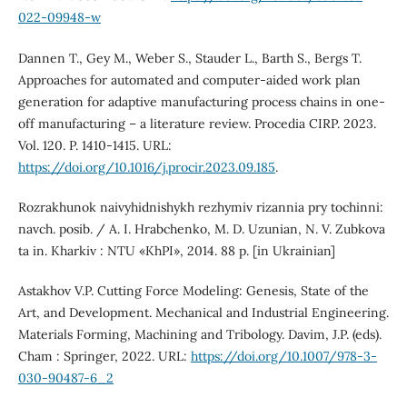
022-09948-w
Dannen T., Gey M., Weber S., Stauder L., Barth S., Bergs T.
Approaches for automated and computer-aided work plan
generation for adaptive manufacturing process chains in one-
off manufacturing – a literature review. Procedia CIRP. 2023.
Vol. 120. P. 1410-1415. URL:
https://doi.org/10.1016/j.procir.2023.09.185
.
Rozrakhunok naivyhidnishykh rezhymiv rizannia pry tochinni:
navch. posib. / A. I. Hrabchenko, M. D. Uzunian, N. V. Zubkova
ta in. Kharkiv : NTU «KhPI», 2014. 88 p. [in Ukrainian]
Astakhov V.P. Cutting Force Modeling: Genesis, State of the
Art, and Development. Mechanical and Industrial Engineering.
Materials Forming, Machining and Tribology. Davim, J.P. (eds).
Cham : Springer, 2022. URL:
https://doi.org/10.1007/978-3-
030-90487-6_2