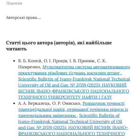
Ліцензія
Авторські права....
Статті цього автора (авторів), які найбільше
читають
В. Б. Копей, О. І. Проців, І. В. Пронюк, С. К.
Назаренко,
Мультиагентна система автоматизованого
проєктування різьбових з'єднань насосних штанг
,
Scientific Bulletin of Ivano-Frankivsk National Technical
University of Oil and Gas: № 2(59) (2025): НАУКОВИЙ
ВІСНИК ІВАНО-ФРАНКІВСЬКОГО НАЦІОНАЛЬНОГО
ТЕХНІЧНОГО УНІВЕРСИТЕТУ НАФТИ І ГАЗУ
А. А. Веркалець, О. Р. Онисько,
Розрахунок точності
трапецеїдальної нарізі, отриманої точінням різцем із
тангенціальним зміщенням
,
Scientific Bulletin of
Ivano-Frankivsk National Technical University of Oil
and Gas: № 2(59) (2025): НАУКОВИЙ ВІСНИК ІВАНО-
ФРАНКІВСЬКОГО НАЦІОНАЛЬНОГО ТЕХНІЧНОГО