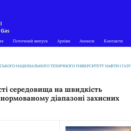
ня
Поточний випуск
Архіви
Анонси
Контакти
ІВСЬКОГО НАЦІОНАЛЬНОГО ТЕХНІЧНОГО УНІВЕРСИТЕТУ НАФТИ І ГАЗУ
сті середовища на швидкість
в нормованому діапазоні захисних