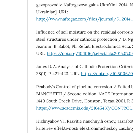
gazoprovodiv. Naftogazova galuz UkraYini. 2014. No
Ukrainian]. URL:
http://www.naftogaz.com/files/journal/5_2014_
Influence of soil moisture on the residual corrosi
steel structures under cathodic protection / D. N
Jeannin, R. Sabot, Ph. Refait. Electrochimica Acta. 2
URL:
https://doi.org/10.1016/j.electacta.2015.07.0
Jones D. A. Analysis of Cathodic Protection Criteria
28(11). P. 421–423. URL:
https://doi.org/10.5006/0
Peabody’s Control of pipeline corrosion / Edited
BIANCHETTI / Second edition. NACE Internationa
1440 South Creek Drive, Houston, Texas. 2001. P. 
https://www.academia.edu/21645437/CONT
Hizhnyakov V.I. Razvitie nauchnyih osnov, razrabot
kriteriev effektivnosti elektrohimicheskoy zaschit