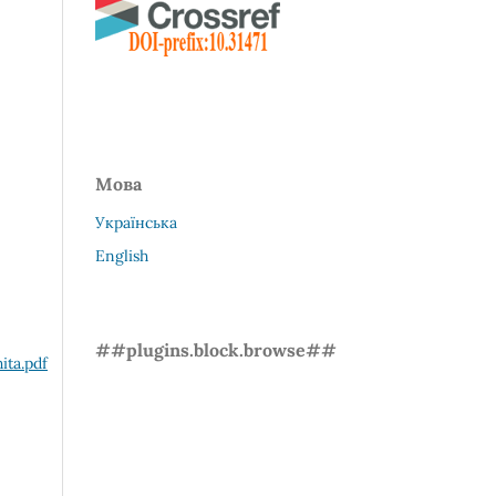
Мова
Українська
English
##plugins.block.browse##
ta.pdf