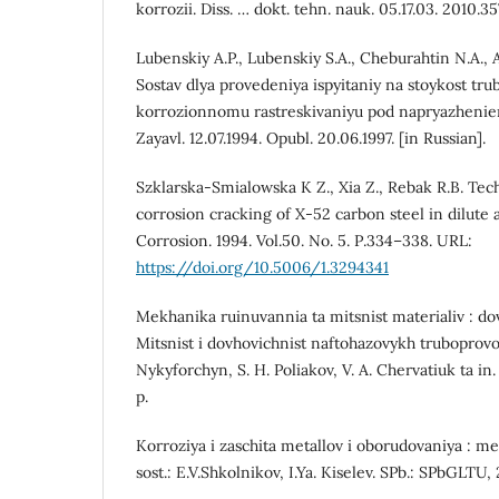
korrozii. Diss. … dokt. tehn. nauk. 05.17.03. 2010.357
Lubenskiy A.P., Lubenskiy S.A., Cheburahtin N.A.,
Sostav dlya provedeniya ispyitaniy na stoykost trub
korrozionnomu rastreskivaniyu pod napryazhenie
Zayavl. 12.07.1994. Opubl. 20.06.1997. [in Russian].
Szklarska-Smialowska K Z., Xia Z., Rebak R.B. Tech
corrosion cracking of Х-52 carbon steel in dilute 
Corrosion. 1994. Vol.50. No. 5. Р.334–338. URL:
https://doi.org/10.5006/1.3294341
Mekhanika ruinuvannia ta mitsnist materialiv : dovi
Mitsnist i dovhovichnist naftohazovykh truboprovo
Nykyforchyn, S. H. Poliakov, V. A. Chervatiuk ta in
p.
Korroziya i zaschita metallov i oborudovaniya : m
sost.: E.V.Shkolnikov, I.Ya. Kiselev. SPb.: SPbGLTU, 