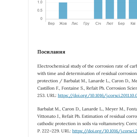
Посилання
Electrochemical study of the corrosion rate of carb
with time and determination of residual corrosion
protection / Barbalat M., Lanarde L., Caron D., Me
Castillon F., Fontaine S., Refait Ph. Corrosion Scien
253. URL:
https://doi.org/10.1016/j.corsci.2011.10.
Barbalat M., Caron D., Lanarde L., Meyer M., Fontai
Vittonato J., Refait Ph. Estimation of residual corr
cathodic protection in soils via voltammetry. Corro
Р. 222–229. URL:
https://doi.org/10.1016/j.corsci