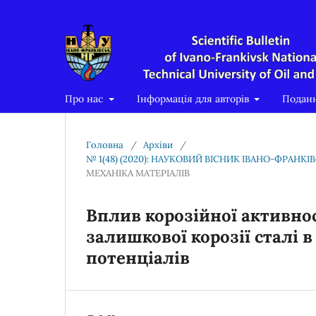
Про нас
Інформація для авторів
Подан
Головна
/
Архіви
/
№ 1(48) (2020): НАУКОВИЙ ВІСНИК ІВАНО-ФРАНК
МЕХАНІКА МАТЕРІАЛІВ
Вплив корозійної активно
залишкової корозії сталі 
потенціалів