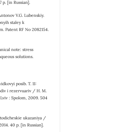
 p. [in Russian].
 Antonov V.G. Lubenskiy.
nyih staley k
m. Patent RF No 2082154.
nical note: stress
aqueous solutions.
dkovyi posib. T. 11:
div i rezervuariv / H. M.
. Lviv : Spolom, 2009. 504
etodicheskie ukazaniya /
2014. 40 p. [in Russian].