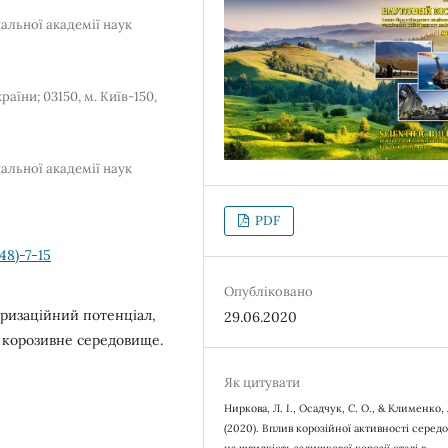
альної академії наук
аїни; 03150, м. Київ-150,
альної академії наук
PDF
48)-7-15
Опубліковано
яризаційний потенціал,
29.06.2020
, корозивне середовище.
Як цитувати
Ниркова, Л. І., Осадчук, С. О., & Клименко, 
(2020). Вплив корозійної активності серед