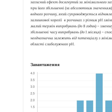
захисний ефект досягнутий за мінімального за
при його збільшенні (за абсолютним значенням
водного розчину, який супроводжується віднов
залишкової корозії в розчинах з різним рН змін
малий термін випробувань (до 8 годин) – зменш
збільшенні часу випробувань (до 1 місяця) – сп
неоднозначна залежить від потенціалу з міні
області слаболужного рН.
Завантаження