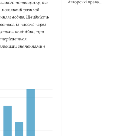
Авторські права....
хисного потенціалу, та
) можливий розклад
ленням водню. Швидкість
юється із часом: через
ується нелінійно, при
остерігається
мальними значеннями в