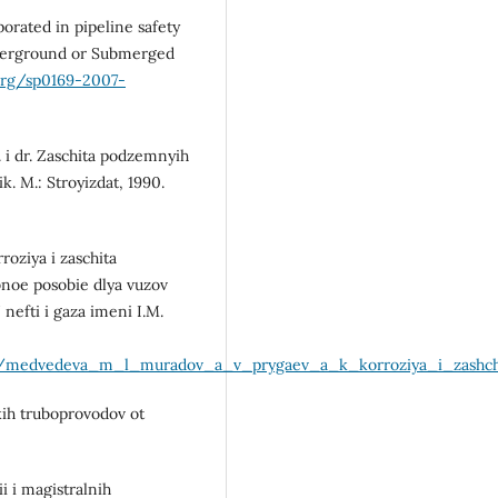
rated in pipeline safety
nderground or Submerged
.org/sp0169-2007-
I. i dr. Zaschita podzemnyih
k. M.: Stroyizdat, 1990.
roziya i zaschita
bnoe posobie dlya vuzov
nefti i gaza imeni I.M.
F/medvedeva_m_l_muradov_a_v_prygaev_a_k_korroziya_i_zashchi
kih truboprovodov ot
i i magistralnih