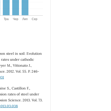
on steel in soil: Evolution
 rates under cathodic
yer M., Vittonato J.,
ce. 2012. Vol. 55. P. 246-
031
ne S., Castillon F.,
osion rates of steel under
sion Science. 2013. Vol. 73.
.2013.03.038