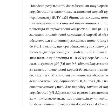
Наведено результати досліджень впливу корозі
середовища на швидкість залишкової корозії ву
нормованому ДСТУ 4219 діапазоні захисних пот
цей показник залежить від низки чинників – по
потенціалу, тривалості випробувань та рН. 
зменшення швидкості залишкової корозії зі збі
абсолютним значенням) захисного потенціалу дл
до 9,6. Показано, що при однаковому захисному
годин у цих середовищах швидкість залишкової 
мінімальному потенціалі -0,75 В у середовища
сильнолужним рН (5,6 та 9,6, відповідно) захи
зменшення швидкості корозії до значень менше 
досягається. Мінімальні значення швидкості кор
встановлюються, дорівнюють 0,021 та 0,040 м
створюватися умови для перебігу локальної кор
середовищі (рН 8,2) захисний ефект досягається 
за мінімального захисного потенціалу катодни
Зі збільшенням тривалості досліджень до 1 міс