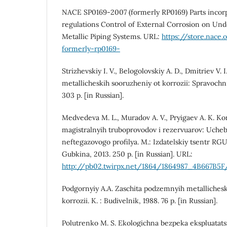
NACE SP0169-2007 (formerly RP0169) Parts incorpo
regulations Control of External Corrosion on U
Metallic Piping Systems. URL:
https://store.nace
formerly-rp0169-
Strizhevskiy I. V., Belogolovskiy A. D., Dmitriev V. 
metallicheskih sooruzheniy ot korrozii: Spravochni
303 p. [in Russian].
Medvedeva M. L., Muradov A. V., Pryigaev A. K. Kor
magistralnyih truboprovodov i rezervuarov: Uche
neftegazovogo profilya. M.: Izdatelskiy tsentr RGU 
Gubkina, 2013. 250 p. [in Russian]. URL:
http://pb02.twirpx.net/1864/1864987_4B667B5
Podgornyiy A.A. Zaschita podzemnyih metalliches
korrozii. K. : Budivelnik, 1988. 76 p. [in Russian].
Polutrenko M. S. Ekologichna bezpeka ekspluatatsi