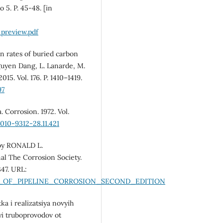
 5. P. 45-48. [in
preview.pdf
on rates of buried carbon
guyen Dang, L. Lanarde, M.
015. Vol. 176. P. 1410–1419.
97
. Corrosion. 1972. Vol.
010-9312-28.11.421
 by RONALD L.
l The Corrosion Society.
347. URL:
ROL_OF_PIPELINE_CORROSION_SECOND_EDITION
ka i realizatsiya novyih
yi truboprovodov ot