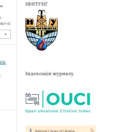
ІФНТУНГ
ів.
5.
8)-7-15
НИК
Індексація журналу
О