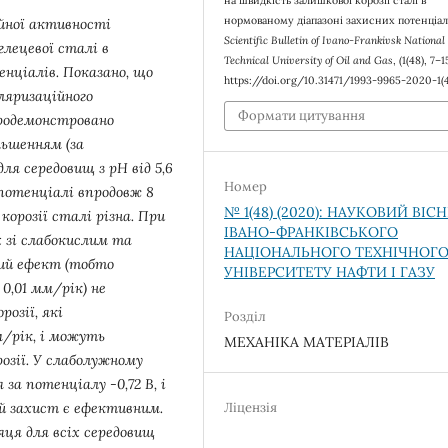
на швидкість залишкової корозії сталі в
нормованому діапазоні захисних потенціал
йної активності
Scientific Bulletin of Ivano-Frankivsk National
глецевої сталі в
Technical University of Oil and Gas
, (1(48), 7–1
енціалів. Показано, що
https://doi.org/10.31471/1993-9965-2020-1(4
ляризаційного
Формати цитування
Продемонстровано
льшенням (за
я середовищ з рН від 5,6
Номер
 потенціалі впродовж 8
№ 1(48) (2020): НАУКОВИЙ ВІС
корозії сталі різна. При
ІВАНО-ФРАНКІВСЬКОГО
х зі слабокислим та
НАЦІОНАЛЬНОГО ТЕХНІЧНОГ
сний ефект (тобто
УНІВЕРСИТЕТУ НАФТИ І ГАЗУ
0,01 мм/рік) не
озії, які
Розділ
м/рік, і можуть
МЕХАНІКА МАТЕРІАЛІВ
озії. У слаболужному
за потенціалу -0,72 В, і
Ліцензія
й захист є ефективним.
яця для всіх середовищ