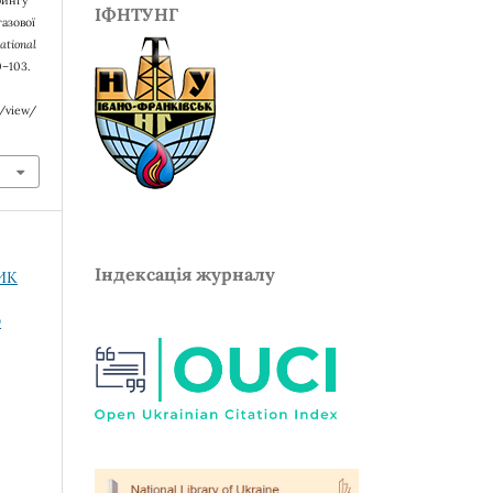
рингу
ІФНТУНГ
азової
National
00–103.
e/view/
Індексація журналу
НИК
О