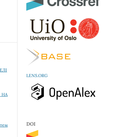
ЕЛІ
LENS.ORG
 НА
DOI
стем