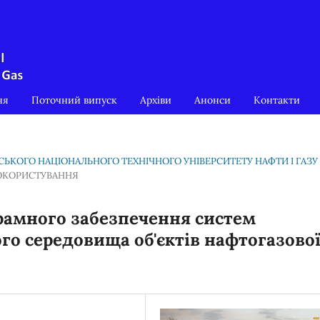
ня
Поточний випуск
Архіви
Анонси
Контакти
ІВСЬКОГО НАЦІОНАЛЬНОГО ТЕХНІЧНОГО УНІВЕРСИТЕТУ НАФТИ І ГАЗУ
ДОКОРИСТУВАННЯ
рамного забезпечення систем
о середовища об'єктів нафтогазово