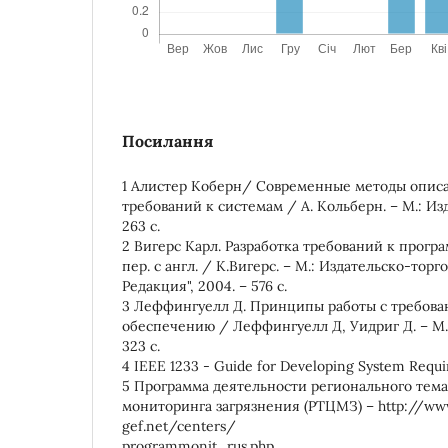
Посилання
1 Алистер Коберн/ Современные методы опис
требований к системам / А. Кольберн. – М.: Из
263 с.
2 Вигерс Карл. Разработка требований к прог
пер. с англ. / К.Вигерс. – М.: Издательско-торг
Редакция", 2004. – 576 с.
3 Леффингуелл Д. Принципы работы с требов
обеспечению / Леффингуелл Д, Уидриг Д. – М.:
323 с.
4 IEEE 1233 - Guide for Developing System Requi
5 Программа деятельности регионального тема
мониторинга загрязнения (РТЦМЗ) – http://ww
gef.net/centers/
programmonit_rus.php.