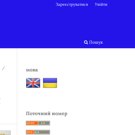
Зареєструватися
Увійти
Пошук
/
мова
ї
Поточний номер