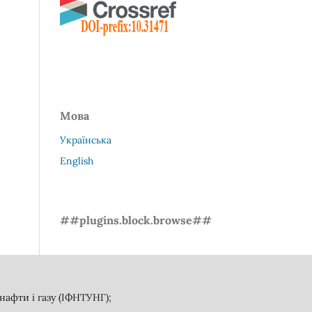
Мова
Українська
English
##plugins.block.browse##
афти і газу (ІФНТУНГ);