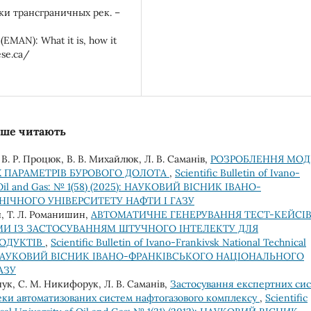
и трансграничных рек. –
EMAN): What it is, how it
ese.ca/
льше читають
, В. Р. Процюк, В. В. Михайлюк, Л. В. Саманів,
РОЗРОБЛЕННЯ МОД
 ПАРАМЕТРІВ БУРОВОГО ДОЛОТА
,
Scientific Bulletin of Ivano-
of Oil and Gas: № 1(58) (2025): НАУКОВИЙ ВІСНИК ІВАНО-
ІЧНОГО УНІВЕРСИТЕТУ НАФТИ І ГАЗУ
ий, Т. Л. Романишин,
АВТОМАТИЧНЕ ГЕНЕРУВАННЯ ТЕСТ-КЕЙСІВ
И ІЗ ЗАСТОСУВАННЯМ ШТУЧНОГО ІНТЕЛЕКТУ ДЛЯ
РОДУКТІВ
,
Scientific Bulletin of Ivano-Frankivsk National Technical
2024): НАУКОВИЙ ВІСНИК ІВАНО-ФРАНКІВСЬКОГО НАЦІОНАЛЬНОГО
АЗУ
рчук, С. М. Никифорук, Л. В. Саманів,
Застосування експертних си
еки автоматизованих систем нафтогазового комплексу
,
Scientific