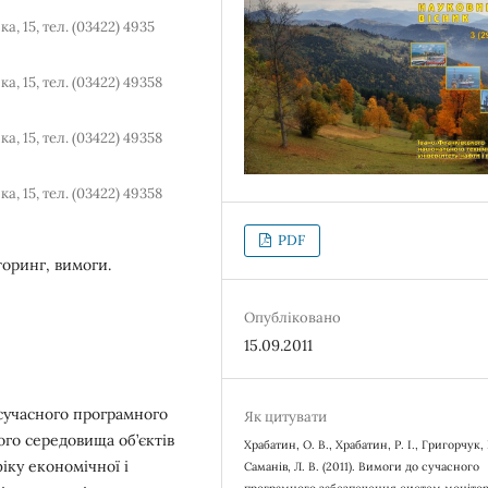
, 15, тел. (03422) 4935
, 15, тел. (03422) 49358
, 15, тел. (03422) 49358
, 15, тел. (03422) 49358
PDF
оринг, вимоги.
Опубліковано
15.09.2011
сучасного програмного
Як цитувати
го середовища об’єктів
Храбатин, О. В., Храбатин, Р. І., Григорчук, Г
фіку економічної і
Саманів, Л. В. (2011). Вимоги до сучасного