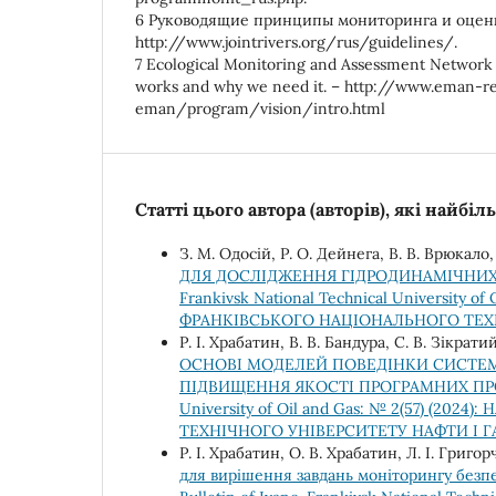
6 Руководящие принципы мониторинга и оценк
http://www.jointrivers.org/rus/guidelines/.
7 Ecological Monitoring and Assessment Network (
works and why we need it. – http://www.eman-r
eman/program/vision/intro.html
Статті цього автора (авторів), які найбі
З. М. Одосій, Р. O. Дейнега, В. В. Врюкало
ДЛЯ ДОСЛІДЖЕННЯ ГІДРОДИНАМІЧНИХ
Frankivsk National Technical University 
ФРАНКІВСЬКОГО НАЦІОНАЛЬНОГО ТЕХН
Р. І. Храбатин, В. В. Бандура, С. В. Зікрат
ОСНОВІ МОДЕЛЕЙ ПОВЕДІНКИ СИСТЕМ
ПІДВИЩЕННЯ ЯКОСТІ ПРОГРАМНИХ П
University of Oil and Gas: № 2(57) (
ТЕХНІЧНОГО УНІВЕРСИТЕТУ НАФТИ І Г
Р. І. Храбатин, О. В. Храбатин, Л. І. Григо
для вирішення завдань моніторингу безп