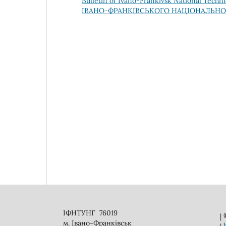
Bulletin of Ivano-Frankivsk National Techn
ІВАНО-ФРАНКІВСЬКОГО НАЦІОНАЛЬНОГ
ІФНТУНГ 76019
|
м. Івано-Франківськ