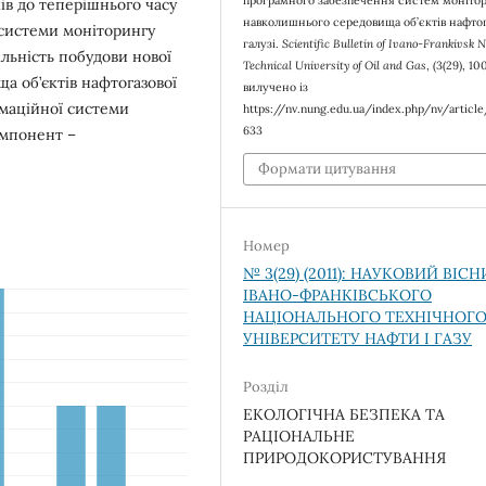
програмного забезпечення систем моніто
ків до теперішнього часу
навколишнього середовища об’єктів нафтог
 системи моніторингу
галузі.
Scientific Bulletin of Ivano-Frankivsk 
льність побудови нової
Technical University of Oil and Gas
, (3(29), 1
 об’єктів нафтогазової
вилучено із
рмаційної системи
https://nv.nung.edu.ua/index.php/nv/articl
633
омпонент –
Формати цитування
Номер
№ 3(29) (2011): НАУКОВИЙ ВІС
ІВАНО-ФРАНКІВСЬКОГО
НАЦІОНАЛЬНОГО ТЕХНІЧНОГ
УНІВЕРСИТЕТУ НАФТИ І ГАЗУ
Розділ
ЕКОЛОГІЧНА БЕЗПЕКА ТА
РАЦІОНАЛЬНЕ
ПРИРОДОКОРИСТУВАННЯ