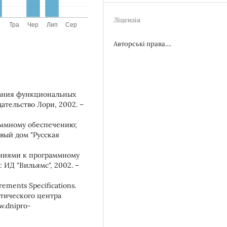
Ліцензія
Авторські права....
ания функциональных
дательство Лори, 2002. –
раммному обеспечению;
овый дом "Русская
аниями к программному
 ИД "Вильямс", 2002. –
rements Specifications.
тического центра
w.dnipro-