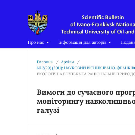
Про нас
Інформація для авторів
Подан
Головна
/
Архіви
/
№ 3(29) (2011): НАУКОВИЙ ВІСНИК ІВАНО-ФРАНК
ЕКОЛОГІЧНА БЕЗПЕКА ТА РАЦІОНАЛЬНЕ ПРИРО
Вимоги до сучасного прог
моніторингу навколишньог
галузі