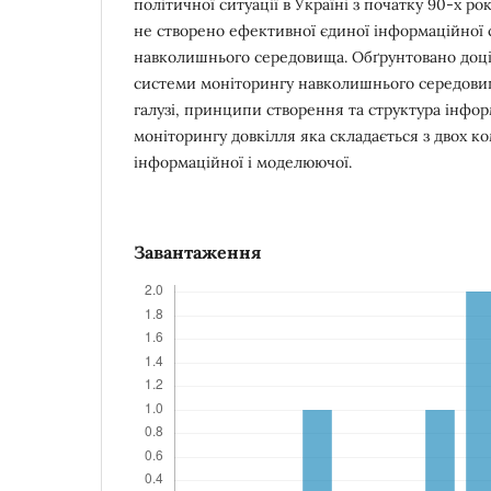
політичної ситуації в Україні з початку 90-х ро
не створено ефективної єдиної інформаційної
навколишнього середовища. Обґрунтовано доці
системи моніторингу навколишнього середовища
галузі, принципи створення та структура інфо
моніторингу довкілля яка складається з двох к
інформаційної і моделюючої.
Завантаження