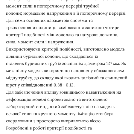
момент сили в поперечному перерізі трубної
колони; нормальне напруження в її поперечному перерізі.
Для семи основних параметрів системи та
трьох основних одиниць вимірювання записано чотири
критерії подібності між моделлю та натурою: довжина,
сила, момент сили і напруження.
Використовуючи критерії подібності, виготовлено модель
ділянки бурильної колони, що складається із
сталевих бурильних труб із зовнішнім діаметром 127 мм. Як
механічну модель використано наповнену обважнювачем
мідну трубку, до складу якої входить залізний та свинцевий
шрот у співвідношенні 0,88 : 0,12.
Для забезпечення впливу зовнішнього навантаження на
деформацію моделі спроектовано та виготовлено
лабораторний стенд, який забезпечує: дію на модель
осьової сили та крутного моменту; імітацію стовбура
свердловини з просторово викривленою віссю.
Розроблені в роботі критерії подібності та