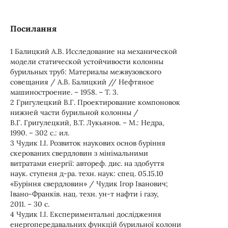
Посилання
1 Балицкий А.В. Исследование на механической
модели статической устойчивости колонны
бурильных труб: Материалы межвузовского
совещания / А.В. Балицкий // Нефтяное
машиностроение. – 1958. – Т. 3.
2 Григулецкий В.Г. Проектирование компоновок
нижней части бурильной колонны /
В.Г. Григулецкий, В.Т. Лукьянов. – М.: Недра,
1990. – 302 с.: ил.
3 Чудик І.І. Розвиток наукових основ буріння
скерованих свердловин з мінімальними
витратами енергії: автореф. дис. на здобуття
наук. ступеня д-ра. техн. наук: спец. 05.15.10
«Буріння свердловин» / Чудик Ігор Іванович;
Івано-Франків. нац. техн. ун-т нафти і газу,
2011. – 30 с.
4 Чудик І.І. Експериментальні дослідження
енергопередавальних функцій бурильної колони