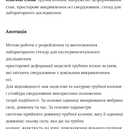
стан, просторове викривлення осі свердловини, стенд для
лабораторного дослідження
Анотація
Метою роботи є розроблення та виготовлення
лабораторного стенду для експериментального
дослідження
просторової деформації моделей трубних колон за умов,
які імітують свердловини з довільним викривленням
осі.
Для відповідності між моделлю та натурою трубної колони
і стовбура свердловини використано положення
теорії подібності. За основні одиниці вимірювання вибрано
силу, довжину та час. За основні параметри
системи прийнято довжину трубної колони; вагу її одиниці
довжини; осьову силу, яка діє на трубну
колону; жорсткість на згин; прискорення вільного падіння;