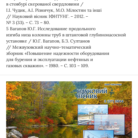
в стовбурі скерованої свердловини /
І.І. Чудик, А.І. Різничук, М.О. Мілостян та інші
// Науковий вісник ІФНТУНГ. – 2012. –
№ 3 (33). – С. 73 – 80.
5 Вагапов Ю.Г. Исследование продольного
изгиба низа колонны труб в штанговой глубинонасосной
установке / Ю.Г. Вагапов, Б.З. Султанов
// Межвузовский научно-тематический
зборник «Повышение надежности оборудования
для бурения и эксплуатации нефтяных и
газовых скважин». – 1980. – С. 103 – 109.