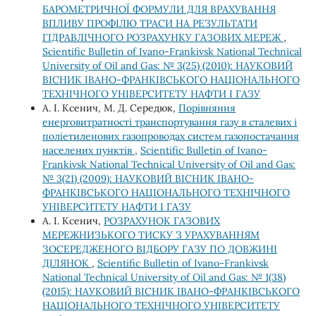
БАРОМЕТРИЧНОЇ ФОРМУЛИ ДЛЯ ВРАХУВАННЯ
ВПЛИВУ ПРОФІЛЮ ТРАСИ НА РЕЗУЛЬТАТИ
ГІДРАВЛІЧНОГО РОЗРАХУНКУ ГАЗОВИХ МЕРЕЖ
,
Scientific Bulletin of Ivano-Frankivsk National Technical
University of Oil and Gas: № 3(25) (2010): НАУКОВИЙ
ВІСНИК ІВАНО-ФРАНКІВСЬКОГО НАЦІОНАЛЬНОГО
ТЕХНІЧНОГО УНІВЕРСИТЕТУ НАФТИ І ГАЗУ
А. І. Ксенич, М. Д. Середюк,
Порівняння
енерговитратності транспортування газу в сталевих і
поліетиленових газопроводах систем газопостачання
населених пунктів
,
Scientific Bulletin of Ivano-
Frankivsk National Technical University of Oil and Gas:
№ 3(21) (2009): НАУКОВИЙ ВІСНИК ІВАНО-
ФРАНКІВСЬКОГО НАЦІОНАЛЬНОГО ТЕХНІЧНОГО
УНІВЕРСИТЕТУ НАФТИ І ГАЗУ
А. І. Ксенич,
РОЗРАХУНОК ГАЗОВИХ
МЕРЕЖНИЗЬКОГО ТИСКУ З УРАХУВАННЯМ
ЗОСЕРЕДЖЕНОГО ВІДБОРУ ГАЗУ ПО ДОВЖИНІ
ДІЛЯНОК
,
Scientific Bulletin of Ivano-Frankivsk
National Technical University of Oil and Gas: № 1(38)
(2015): НАУКОВИЙ ВІСНИК ІВАНО-ФРАНКІВСЬКОГО
НАЦІОНАЛЬНОГО ТЕХНІЧНОГО УНІВЕРСИТЕТУ