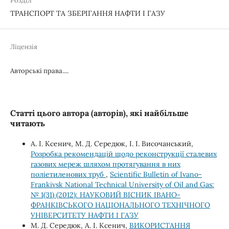
Розділ
ТРАНСПОРТ ТА ЗБЕРІГАННЯ НАФТИ І ГАЗУ
Ліцензія
Авторські права....
Статті цього автора (авторів), які найбільше
читають
А. І. Ксенич, М. Д. Середюк, І. І. Височанський,
Розробка рекомендацій щодо реконструкції сталевих
газових мереж шляхом протягування в них
поліетиленових труб
,
Scientific Bulletin of Ivano-
Frankivsk National Technical University of Oil and Gas:
№ 1(31) (2012): НАУКОВИЙ ВІСНИК ІВАНО-
ФРАНКІВСЬКОГО НАЦІОНАЛЬНОГО ТЕХНІЧНОГО
УНІВЕРСИТЕТУ НАФТИ І ГАЗУ
М. Д. Середюк, А. І. Ксенич,
ВИКОРИСТАННЯ