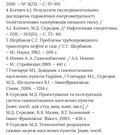
2010. – № 3(25). – С. 97–101.
4 Ксенич А.І. Результати експериментальних
досліджень гідравлічної енерговитратності
поліетиленових газопроводів низького тиску /
А.І. Ксенич, М.Д. Середюк // Нафтогазова енергетика.
– 2011. – №2(15). – С. 57– 60.
5 Щербаков С.Г. Проблемы трубопроводного
транспорта нефти и газа / С.Г. Щербаков.
– М.: Наука, 1982. – 208 с.
6 Ионин А. А. Газоснабжение / А.А. Ионин.
– М.: Стройиздат,1989. – 441 с.
7 Гончарук М.І. Довідник з газопостачання
населених пунктів України / Гончарук М.І., Середюк
М.Д., Шелудченко В.І. – ІваноФранківськ:
Сімик, 2006. – 1314 с.
8 Середюк М.Д. Проектування та експлуатація
систем газопостачання населених пунктів:
[навч. посіб. для студ. вищ. навч. закл.] /
М.Д. Середюк, В.Я. Малик, В.Т. Болонний. –
Івано-Франківськ: Факел, 2003. – 436 с.
9 Середюк М.Д. Технологічні розрахунки
газових мереж населених пунктів: [навч. посіб.