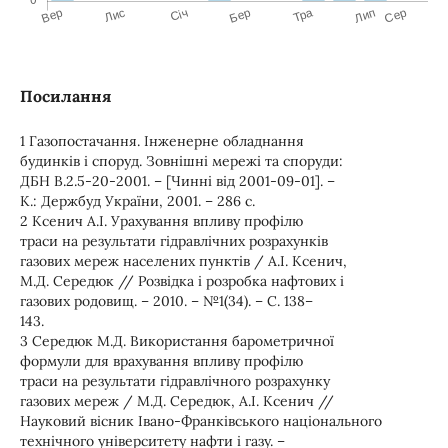
Посилання
1 Газопостачання. Інженерне обладнання
будинків і споруд. Зовнішні мережі та споруди:
ДБН В.2.5-20-2001. – [Чинні від 2001-09-01]. –
К.: Держбуд України, 2001. – 286 с.
2 Ксенич А.І. Урахування впливу профілю
траси на результати гідравлічних розрахунків
газових мереж населених пунктів / А.І. Ксенич,
М.Д. Середюк // Розвідка і розробка нафтових і
газових родовищ. – 2010. – №1(34). – С. 138–
143.
3 Середюк М.Д. Використання барометричної
формули для врахування впливу профілю
траси на результати гідравлічного розрахунку
газових мереж / М.Д. Середюк, А.І. Ксенич //
Науковий вісник Івано-Франківського національного
технічного університету нафти і газу. –