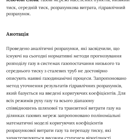
тиск, середній тиск, розрахункова витрата, гідравлічний
розрахунок.
Анотація
Проведено аналітичні розрахунки, які засвідчили, що
існуючі на сьогодні нормативні методи прогнозування
розподілу газу в системах газопостачання низького та
середнього тиску з сталевих труб не достовірно
описують наявні газодинамічні процеси. Запропоновано
метод уточнення результатів гідравлічних розрахунків,
який базується на введені коригуючих коефіцієнтів. Для
всіх режимів руху газу та всього діапазону
співвідношень шляхової та транзитної витрати газу на
ділянках газових мереж запропоновано поліноміальні
математичні моделі коригуючих коефіцієнтів
розрахункової витрати газу та перепаду тиску, які
характеризуються високим ступенем вірогідності