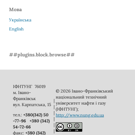
Мова
Українська
English
##plugins.block.browse##
ІФНТУНГ 76019
© 2026 Івано-Франківський
м. Івано-
національний технічний
Франківськ
|
університет нафти і газу
вул. Карпатська, 15
|
(ІФНТУНГ);
|
тел.:
+380(342) 50
http://www.nung.edu.ua
|
-77-96
+380 (342)
|
54-72-66
|
факс:
+380 (342)