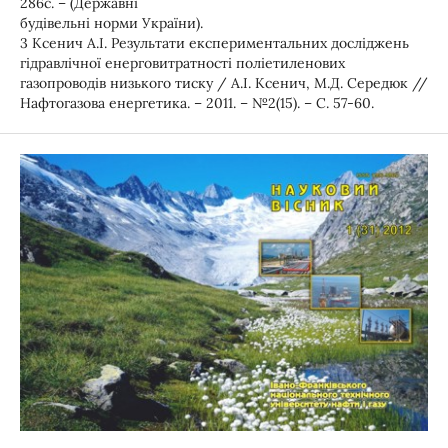
286с. – (Державні
будівельні норми України).
3 Ксенич А.І. Результати експериментальних досліджень
гідравлічної енерговитратності поліетиленових
газопроводів низького тиску / А.І. Ксенич, М.Д. Середюк //
Нафтогазова енергетика. – 2011. – №2(15). – С. 57-60.