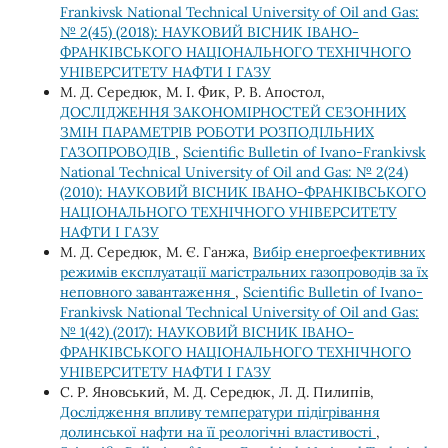
Frankivsk National Technical University of Oil and Gas:
№ 2(45) (2018): НАУКОВИЙ ВІСНИК ІВАНО-
ФРАНКІВСЬКОГО НАЦІОНАЛЬНОГО ТЕХНІЧНОГО
УНІВЕРСИТЕТУ НАФТИ І ГАЗУ
М. Д. Середюк, М. І. Фик, Р. В. Апостол,
ДОСЛІДЖЕННЯ ЗАКОНОМІРНОСТЕЙ СЕЗОННИХ
ЗМІН ПАРАМЕТРІВ РОБОТИ РОЗПОДІЛЬНИХ
ГАЗОПРОВОДІВ
,
Scientific Bulletin of Ivano-Frankivsk
National Technical University of Oil and Gas: № 2(24)
(2010): НАУКОВИЙ ВІСНИК ІВАНО-ФРАНКІВСЬКОГО
НАЦІОНАЛЬНОГО ТЕХНІЧНОГО УНІВЕРСИТЕТУ
НАФТИ І ГАЗУ
М. Д. Середюк, М. Є. Ганжа,
Вибір енергоефективних
режимів експлуатації магістральних газопроводів за їх
неповного завантаження
,
Scientific Bulletin of Ivano-
Frankivsk National Technical University of Oil and Gas:
№ 1(42) (2017): НАУКОВИЙ ВІСНИК ІВАНО-
ФРАНКІВСЬКОГО НАЦІОНАЛЬНОГО ТЕХНІЧНОГО
УНІВЕРСИТЕТУ НАФТИ І ГАЗУ
С. Р. Яновський, М. Д. Середюк, Л. Д. Пилипів,
Дослідження впливу температури підігрівання
долинської нафти на її реологічні властивості
,