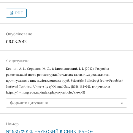
PDF
Опубліковано
06.03.2012
Як цитувати
Ксенич, А. І., Середюк, М. Д., & Височанський, І. І. (2012). Розробка
рекомендацій щодо реконструкції сталевих газових мереж шляхом
протягування в них поліетиленових труб.
Scientific Bulletin of Ivano-Frankivsk
National Technical University of Oil and Gas
, (1(31), 132–141. вилучено із
https://nv.nung.edu.ua/index.php/nv/article/view/81
Формати цитування
Номер
№ 1(31) (2012): НАУКОВИЙ ВІСНИК ІВАНО-