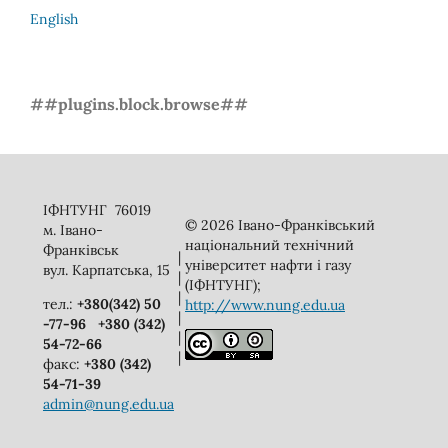
English
##plugins.block.browse##
ІФНТУНГ 76019
© 2026 Івано-Франківський
м. Івано-
національний технічний
Франківськ
|
університет нафти і газу
вул. Карпатська, 15
|
(ІФНТУНГ);
|
тел.:
+380(342) 50
http://www.nung.edu.ua
|
-77-96
+380 (342)
|
54-72-66
|
факс:
+380 (342)
54-71-39
admin@nung.edu.ua