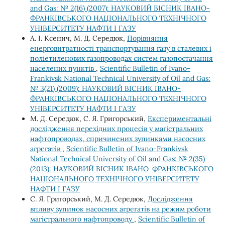
and Gas: № 2(16) (2007): НАУКОВИЙ ВІСНИК ІВАНО-
ФРАНКІВСЬКОГО НАЦІОНАЛЬНОГО ТЕХНІЧНОГО
УНІВЕРСИТЕТУ НАФТИ І ГАЗУ
А. І. Ксенич, М. Д. Середюк,
Порівняння
енерговитратності транспортування газу в сталевих і
поліетиленових газопроводах систем газопостачання
населених пунктів
,
Scientific Bulletin of Ivano-
Frankivsk National Technical University of Oil and Gas:
№ 3(21) (2009): НАУКОВИЙ ВІСНИК ІВАНО-
ФРАНКІВСЬКОГО НАЦІОНАЛЬНОГО ТЕХНІЧНОГО
УНІВЕРСИТЕТУ НАФТИ І ГАЗУ
М. Д. Середюк, С. Я. Григорський,
Експериментальні
дослідження перехідних процесів у магістральних
нафтопроводах, спричинених зупинками насосних
агрегатів
,
Scientific Bulletin of Ivano-Frankivsk
National Technical University of Oil and Gas: № 2(35)
(2013): НАУКОВИЙ ВІСНИК ІВАНО-ФРАНКІВСЬКОГО
НАЦІОНАЛЬНОГО ТЕХНІЧНОГО УНІВЕРСИТЕТУ
НАФТИ І ГАЗУ
С. Я. Григорський, М. Д. Середюк,
Дослідження
впливу зупинок насосних агрегатів на режим роботи
магістрального нафтопроводу
,
Scientific Bulletin of