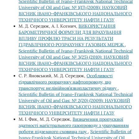
Scientific Bulletin of Ivano-Frankivsk National Technical
University of Oil and Gas: № 1(17) (2008): НАУКОВИЙ
ВІСНИК ІВАНО-ФРАНКІВСЬКОГО НАЦІОНАЛЬНОГО
ТЕХНІЧНОГО УНІВЕРСИТЕТУ НАФТИ І ГАЗУ
М. Д. Середюк, А. І. Ксенич,
ВИКОРИСТАННЯ
БАРОМЕТРИЧНОЇ ФОРМУЛИ ДЛЯ ВРАХУВАННЯ
ВПЛИВУ ПРОФІЛЮ ТРАСИ НА РЕЗУЛЬТАТИ
ГІДРАВЛІЧНОГО РОЗРАХУНКУ ГАЗОВИХ МЕРЕЖ
,
Scientific Bulletin of Ivano-Frankivsk National Technical
University of Oil and Gas: № 3(25) (2010): НАУКОВИЙ
ВІСНИК ІВАНО-ФРАНКІВСЬКОГО НАЦІОНАЛЬНОГО
ТЕХНІЧНОГО УНІВЕРСИТЕТУ НАФТИ І ГАЗУ
С. Р. Яновський, М. Д. Середюк,
Особливості
гідравлічного розрахунку нафтопроводу, що
транспортує нелінійнов’язкопластичну рідину
,
Scientific Bulletin of Ivano-Frankivsk National Technical
University of Oil and Gas: № 2(20) (2009): НАУКОВИЙ
ВІСНИК ІВАНО-ФРАНКІВСЬКОГО НАЦІОНАЛЬНОГО
ТЕХНІЧНОГО УНІВЕРСИТЕТУ НАФТИ І ГАЗУ
М. І. Фик, М. Д. Середюк,
Визначення пропускної
здатності магістрального газопроводу з урахуванням
роботи підземного сховища газу
,
Scientific Bulletin of
Ivano-Frankivsk National Technical University of Oil