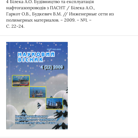
4 Білека А.О. Будівництво та експлуатація
нафтогазопроводів з ПАСНТ / Білека А.О.,
Гаркот О.В., Будкевич В.М. // Инженерные сети из
полимерных материалов. – 2009. – №1. –
С. 22-24.