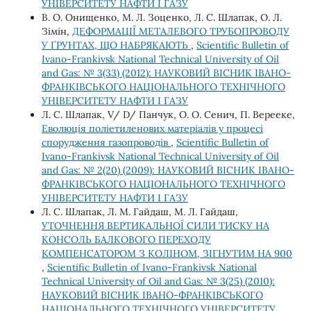
УНІВЕРСИТЕТУ НАФТИ І ГАЗУ
В. О. Онищенко, М. Л. Зоценко, Л. С. Шлапак, О. Л.
Зімін,
ДЕФОРМАЦІЇ МЕТАЛЕВОГО ТРУБОПРОВОДУ
У ҐРУНТАХ, ЩО НАБРЯКАЮТЬ
,
Scientific Bulletin of
Ivano-Frankivsk National Technical University of Oil
and Gas: № 3(33) (2012): НАУКОВИЙ ВІСНИК ІВАНО-
ФРАНКІВСЬКОГО НАЦІОНАЛЬНОГО ТЕХНІЧНОГО
УНІВЕРСИТЕТУ НАФТИ І ГАЗУ
Л. С. Шлапак, V/ D/ Панчук, О. О. Сенич, П. Верееке,
Еволюція поліетиленових матеріалів у процесі
спорудження газопроводів
,
Scientific Bulletin of
Ivano-Frankivsk National Technical University of Oil
and Gas: № 2(20) (2009): НАУКОВИЙ ВІСНИК ІВАНО-
ФРАНКІВСЬКОГО НАЦІОНАЛЬНОГО ТЕХНІЧНОГО
УНІВЕРСИТЕТУ НАФТИ І ГАЗУ
Л. С. Шлапак, Л. М. Гайдаш, М. Л. Гайдаш,
УТОЧНЕННЯ ВЕРТИКАЛЬНОЇ СИЛИ ТИСКУ НА
КОНСОЛЬ БАЛКОВОГО ПЕРЕХОДУ
КОМПЕНСАТОРОМ З КОЛІНОМ, ЗІГНУТИМ НА 900
,
Scientific Bulletin of Ivano-Frankivsk National
Technical University of Oil and Gas: № 3(25) (2010):
НАУКОВИЙ ВІСНИК ІВАНО-ФРАНКІВСЬКОГО
НАЦІОНАЛЬНОГО ТЕХНІЧНОГО УНІВЕРСИТЕТУ