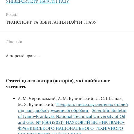
УНІВЕРСИТЕТУ НАФТИ І ГАЗУ
Розділ
ТРАНСПОРТ ТА ЗБЕРІГАННЯ НАФТИ І ГАЗУ
Ліцензія
Авторські права....
Статті цього автора (авторів), які найбільше
читають
А. М. Чернявський, А. М. Бучинський, Л. С. Шлапак,
М. Я. Бучинський,
Твердість низьковуглецевих сталей
під час дробоструменевої обробки
,
Scientific Bulletin
of Ivano-Frankivsk National Technical University of Oil
and Gas: № 1(50) (2021): НАУКОВИЙ ВІСНИК ІВАНО-
ФРАНКІВСЬКОГО НАЦІОНАЛЬНОГО ТЕХНІЧНОГО