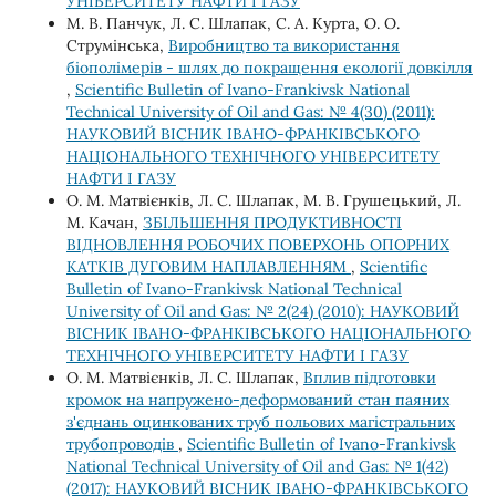
УНІВЕРСИТЕТУ НАФТИ І ГАЗУ
М. В. Панчук, Л. С. Шлапак, С. А. Курта, О. О.
Струмінська,
Виробництво та використання
біополімерів - шлях до покращення екології довкілля
,
Scientific Bulletin of Ivano-Frankivsk National
Technical University of Oil and Gas: № 4(30) (2011):
НАУКОВИЙ ВІСНИК ІВАНО-ФРАНКІВСЬКОГО
НАЦІОНАЛЬНОГО ТЕХНІЧНОГО УНІВЕРСИТЕТУ
НАФТИ І ГАЗУ
О. М. Матвієнків, Л. С. Шлапак, М. В. Грушецький, Л.
М. Качан,
ЗБІЛЬШЕННЯ ПРОДУКТИВНОСТІ
ВІДНОВЛЕННЯ РОБОЧИХ ПОВЕРХОНЬ ОПОРНИХ
КАТКІВ ДУГОВИМ НАПЛАВЛЕННЯМ
,
Scientific
Bulletin of Ivano-Frankivsk National Technical
University of Oil and Gas: № 2(24) (2010): НАУКОВИЙ
ВІСНИК ІВАНО-ФРАНКІВСЬКОГО НАЦІОНАЛЬНОГО
ТЕХНІЧНОГО УНІВЕРСИТЕТУ НАФТИ І ГАЗУ
О. М. Матвієнків, Л. С. Шлапак,
Вплив підготовки
кромок на напружено-деформований стан паяних
з'єднань оцинкованих труб польових магістральних
трубопроводів
,
Scientific Bulletin of Ivano-Frankivsk
National Technical University of Oil and Gas: № 1(42)
(2017): НАУКОВИЙ ВІСНИК ІВАНО-ФРАНКІВСЬКОГО