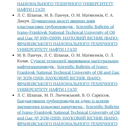
НАЦІОНАЛЬНОГО ТЕХНІЧНОГО УНІВЕРСИТЕТУ
НАФТИ І ГАЗУ
Л. С. Шлапак, М. В. Панчук, О. М. Матвієнків, Є. А.
Дацун,
Підвищення якості зварних швів
пластмасових трубопроводів
,
Scientific Bulletin of
Ivano-Frankivsk National Technical University of Oil
and Gas: № 1(19) (2009): НАУКОВИЙ ВІСНИК ІВАНО-
ФРАНКІВСЬКОГО НАЦІОНАЛЬНОГО ТЕХНІЧНОГО
УНІВЕРСИТЕТУ НАФТИ І ГАЗУ
М. В. Панчук, Л. C. Шлапак, О. М. Матвієнків, О. Л.
Козак,
Сучасні технології зварювання магістральних
нафтогазопроводів
,
Scientific Bulletin of Ivano-
Frankivsk National Technical University of Oil and Gas:
№ 3(29) (2011): НАУКОВИЙ ВІСНИК ІВАНО-
ФРАНКІВСЬКОГО НАЦІОНАЛЬНОГО ТЕХНІЧНОГО
УНІВЕРСИТЕТУ НАФТИ І ГАЗУ
Л. С. Шлапак, М. П. Лінчевський, В. О. Саркісов,
Бандажування трубопроводів як один із шляхів
зменшення кільцевих напружень
,
Scientific Bulletin
of Ivano-Frankivsk National Technical University of Oil
and Gas: № 2(28) (2011): НАУКОВИЙ ВІСНИК ІВАНО-
ФРАНКІВСЬКОГО НАЦІОНАЛЬНОГО ТЕХНІЧНОГО