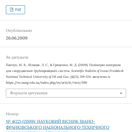
Pdf
Опубліковано
26.06.2009
Як цитувати
Панчук, М. В., Шлапак, Л. С., & Гриценко, М. Д. (2009). Полімерні матеріали
для спорудження трубопровідних систем.
Scientific Bulletin of Ivano-Frankivsk
National Technical University of Oil and Gas
, (4(22), 119–124. вилучено із
https://nv.nung.edu.ua/index.php/nv/article/view/390
Формати цитування
Номер
№ 4(22) (2009): НАУКОВИЙ ВІСНИК ІВАНО-
ФРАНКІВСЬКОГО НАЦІОНАЛЬНОГО ТЕХНІЧНОГО