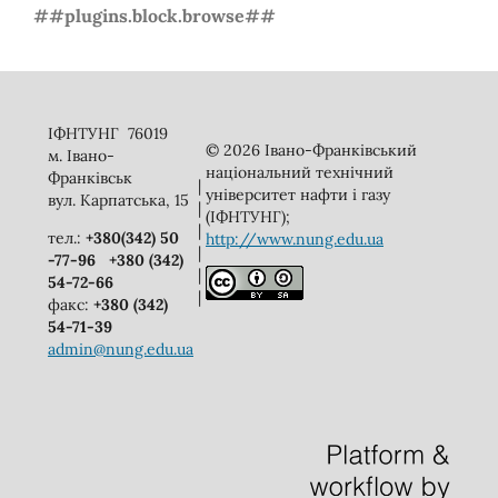
##plugins.block.browse##
ІФНТУНГ 76019
© 2026 Івано-Франківський
м. Івано-
національний технічний
Франківськ
|
університет нафти і газу
вул. Карпатська, 15
|
(ІФНТУНГ);
|
тел.:
+380(342) 50
http://www.nung.edu.ua
|
-77-96
+380 (342)
|
54-72-66
|
факс:
+380 (342)
54-71-39
admin@nung.edu.ua