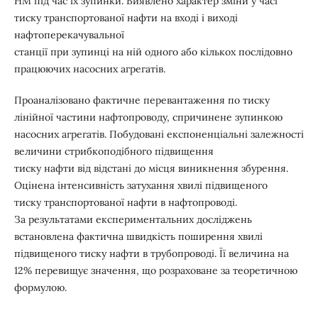
НМ під час їх зупинки. Виявлено характер зміни у часі
тиску транспортованої нафти на вході і виході
нафтоперекачувальної
станції при зупинці на ній одного або кількох послідовно
працюючих насосних агрегатів.
Проаналізовано фактичне перевантаження по тиску
лінійної частини нафтопроводу, спричинене зупинкою
насосних агрегатів. Побудовані експоненціальні залежності
величини стрибкоподібного підвищення
тиску нафти від відстані до місця виникнення збурення.
Оцінена інтенсивність затухання хвилі підвищеного
тиску транспортованої нафти в нафтопроводі.
За результатами експериментальних досліджень
встановлена фактична швидкість поширення хвилі
підвищеного тиску нафти в трубопроводі. Її величина на
12% перевищує значення, що розраховане за теоретичною
формулою.