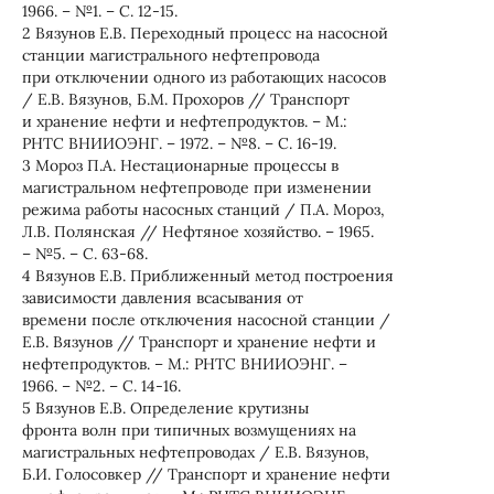
1966. – №1. – С. 12-15.
2 Вязунов Е.В. Переходный процесс на насосной
станции магистрального нефтепровода
при отключении одного из работающих насосов
/ Е.В. Вязунов, Б.М. Прохоров // Транспорт
и хранение нефти и нефтепродуктов. – М.:
РНТС ВНИИОЭНГ. – 1972. – №8. – С. 16-19.
3 Мороз П.А. Нестационарные процессы в
магистральном нефтепроводе при изменении
режима работы насосных станций / П.А. Мороз,
Л.В. Полянская // Нефтяное хозяйство. – 1965.
– №5. – С. 63-68.
4 Вязунов Е.В. Приближенный метод построения
зависимости давления всасывания от
времени после отключения насосной станции /
Е.В. Вязунов // Транспорт и хранение нефти и
нефтепродуктов. – М.: РНТС ВНИИОЭНГ. –
1966. – №2. – С. 14-16.
5 Вязунов Е.В. Определение крутизны
фронта волн при типичных возмущениях на
магистральных нефтепроводах / Е.В. Вязунов,
Б.И. Голосовкер // Транспорт и хранение нефти