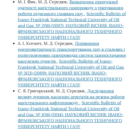
М. І. Фик, М. Д. Середюк,
Визначення пропускної
здатності магістрального газопроводу з урахуванням
роботи підземного сховища газу
,
Scientific Bulletin of
Ivano-Frankivsk National Technical University of Oil
and Gas: № 2(16) (2007): НАУКОВИЙ ВІСНИК ІВАНО-
ФРАНКІВСЬКОГО НАЦІОНАЛЬНОГО ТЕХНІЧНОГО
УНІВЕРСИТЕТУ НАФТИ І ГАЗУ
А. І. Ксенич, М. Д. Середюк,
Порівняння
енерговитратності транспортування газу в сталевих і
поліетиленових газопроводах систем газопостачання
населених пунктів
,
Scientific Bulletin of Ivano-
Frankivsk National Technical University of Oil and Gas:
№ 3(21) (2009): НАУКОВИЙ ВІСНИК ІВАНО-
ФРАНКІВСЬКОГО НАЦІОНАЛЬНОГО ТЕХНІЧНОГО
УНІВЕРСИТЕТУ НАФТИ І ГАЗУ
С. Я. Григорський, М. Д. Середюк,
Дослідження
впливу зупинок насосних агрегатів на режим роботи
магістрального нафтопроводу
,
Scientific Bulletin of
Ivano-Frankivsk National Technical University of Oil
and Gas: № 1(36) (2014): НАУКОВИЙ ВІСНИК ІВАНО-
ФРАНКІВСЬКОГО НАЦІОНАЛЬНОГО ТЕХНІЧНОГО
УНІВЕРСИТЕТУ НАФТИ І ГАЗУ