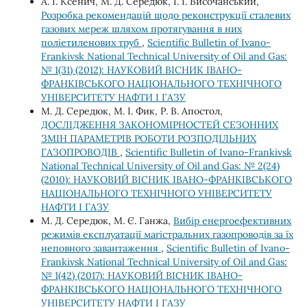
А. І. Ксенич, М. Д. Середюк, І. І. Височанський,
Розробка рекомендацій щодо реконструкції сталевих
газових мереж шляхом протягування в них
поліетиленових труб
,
Scientific Bulletin of Ivano-
Frankivsk National Technical University of Oil and Gas:
№ 1(31) (2012): НАУКОВИЙ ВІСНИК ІВАНО-
ФРАНКІВСЬКОГО НАЦІОНАЛЬНОГО ТЕХНІЧНОГО
УНІВЕРСИТЕТУ НАФТИ І ГАЗУ
М. Д. Середюк, М. І. Фик, Р. В. Апостол,
ДОСЛІДЖЕННЯ ЗАКОНОМІРНОСТЕЙ СЕЗОННИХ
ЗМІН ПАРАМЕТРІВ РОБОТИ РОЗПОДІЛЬНИХ
ГАЗОПРОВОДІВ
,
Scientific Bulletin of Ivano-Frankivsk
National Technical University of Oil and Gas: № 2(24)
(2010): НАУКОВИЙ ВІСНИК ІВАНО-ФРАНКІВСЬКОГО
НАЦІОНАЛЬНОГО ТЕХНІЧНОГО УНІВЕРСИТЕТУ
НАФТИ І ГАЗУ
М. Д. Середюк, М. Є. Ганжа,
Вибір енергоефективних
режимів експлуатації магістральних газопроводів за їх
неповного завантаження
,
Scientific Bulletin of Ivano-
Frankivsk National Technical University of Oil and Gas:
№ 1(42) (2017): НАУКОВИЙ ВІСНИК ІВАНО-
ФРАНКІВСЬКОГО НАЦІОНАЛЬНОГО ТЕХНІЧНОГО
УНІВЕРСИТЕТУ НАФТИ І ГАЗУ