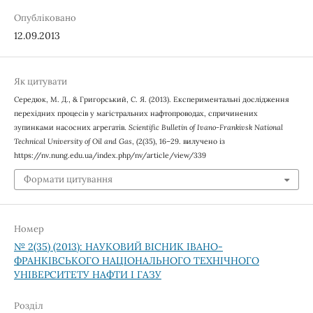
Опубліковано
12.09.2013
Як цитувати
Середюк, М. Д., & Григорський, С. Я. (2013). Експериментальні дослідження
перехідних процесів у магістральних нафтопроводах, спричинених
зупинками насосних агрегатів.
Scientific Bulletin of Ivano-Frankivsk National
Technical University of Oil and Gas
, (2(35), 16–29. вилучено із
https://nv.nung.edu.ua/index.php/nv/article/view/339
Формати цитування
Номер
№ 2(35) (2013): НАУКОВИЙ ВІСНИК ІВАНО-
ФРАНКІВСЬКОГО НАЦІОНАЛЬНОГО ТЕХНІЧНОГО
УНІВЕРСИТЕТУ НАФТИ І ГАЗУ
Розділ