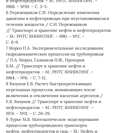
и нефтепродуктов. – М.: РНТС ВНИИОЭНГ. –
1968. – №10. – С. 3-5.
6 Перевощиков С.И. Определение изменения
давления в нефтепроводах при неустановившемся
течении жидкости / С.И. Перевощиков
// Транспорт и хранение нефти и нефтепродуктов.
– М.: РНТС ВНИИОЭНГ. – 1981. – №2. –
С. 6-9.
7 Мороз П.А. Экспериментальные исследования
гидродинамических процессов на трубопроводе
/ П.А. Мороз, Галицков Н.Ф., Прохоров
Б.М. // Транспорт и хранение нефти и
нефтепродуктов. – М.: РНТС ВНИИОЭНГ. –
1964. – №6. – С. 7-12.
8 Вязунов Е.В. Расчет быстропротекающих
переходных процессов, возникающих после
включения и отключения насосных агрегатов /
Е.В. Вязунов // Транспорт и хранение нефти и
нефтепродуктов. – М.: РНТС ВНИИОЭНГ. –
1974. – №11. – С. 26-29.
9 Лурье М.В. Математическое моделирование
процессов трубопроводного транспорта
нефти, нефтепродуктов и газа. – М.: Нефть и