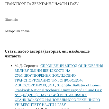
ТРАНСПОРТ ТА ЗБЕРІГАННЯ НАФТИ І ГАЗУ
Ліцензія
Авторські права....
Статті цього автора (авторів), які найбільше
читають
М. Д. Середюк,
СПРОЩЕНИЙ МЕТОД ОЦІНЮВАННЯ
ВПЛИВУ ЗМІНИ ШВИДКОСТІ НА
СУМІШОУТВОРЕННЯ ПОСЛІДОВНО
ТРАНСПОРТОВАНИХ ТРУБОПРОВОДОМ
РІЗНОСОРТНИХ РІДИН
,
Scientific Bulletin of Ivano-
Frankivsk National Technical University of Oil and Gas:
№ 2(45) (2018): НАУКОВИЙ ВІСНИК ІВАНО-
ФРАНКІВСЬКОГО НАЦІОНАЛЬНОГО ТЕХНІЧНОГО
УНІВЕРСИТЕТУ НАФТИ І ГАЗУ