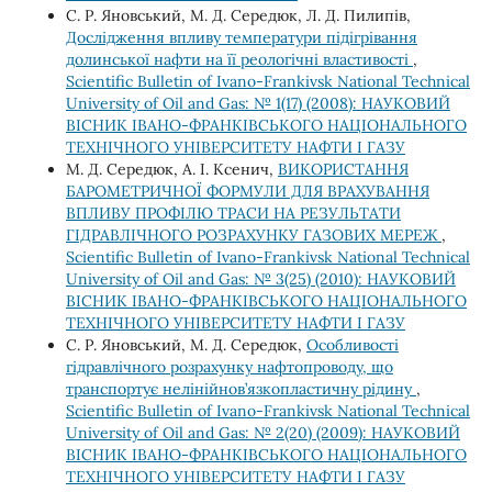
С. Р. Яновський, М. Д. Середюк, Л. Д. Пилипів,
Дослідження впливу температури підігрівання
долинської нафти на її реологічні властивості
,
Scientific Bulletin of Ivano-Frankivsk National Technical
University of Oil and Gas: № 1(17) (2008): НАУКОВИЙ
ВІСНИК ІВАНО-ФРАНКІВСЬКОГО НАЦІОНАЛЬНОГО
ТЕХНІЧНОГО УНІВЕРСИТЕТУ НАФТИ І ГАЗУ
М. Д. Середюк, А. І. Ксенич,
ВИКОРИСТАННЯ
БАРОМЕТРИЧНОЇ ФОРМУЛИ ДЛЯ ВРАХУВАННЯ
ВПЛИВУ ПРОФІЛЮ ТРАСИ НА РЕЗУЛЬТАТИ
ГІДРАВЛІЧНОГО РОЗРАХУНКУ ГАЗОВИХ МЕРЕЖ
,
Scientific Bulletin of Ivano-Frankivsk National Technical
University of Oil and Gas: № 3(25) (2010): НАУКОВИЙ
ВІСНИК ІВАНО-ФРАНКІВСЬКОГО НАЦІОНАЛЬНОГО
ТЕХНІЧНОГО УНІВЕРСИТЕТУ НАФТИ І ГАЗУ
С. Р. Яновський, М. Д. Середюк,
Особливості
гідравлічного розрахунку нафтопроводу, що
транспортує нелінійнов’язкопластичну рідину
,
Scientific Bulletin of Ivano-Frankivsk National Technical
University of Oil and Gas: № 2(20) (2009): НАУКОВИЙ
ВІСНИК ІВАНО-ФРАНКІВСЬКОГО НАЦІОНАЛЬНОГО
ТЕХНІЧНОГО УНІВЕРСИТЕТУ НАФТИ І ГАЗУ