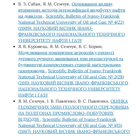
В. З. Сабан, Я. М. Семчук,
Оцінювання впливу
вторинних методів інтенсифікації видобутку нафти
на довкілля
,
Scientific Bulletin of Ivano-Frankivsk
National Technical University of Oil and Gas: № 4(22)
(2009): НАУКОВИЙ ВІСНИК ІВАНО-
ФРАНКІВСЬКОГО НАЦІОНАЛЬНОГО ТЕХНІЧНОГО
УНІВЕРСИТЕТУ НАФТИ І ГАЗУ
Я. В. Куровець, Я. М. Семчук, В. С. Борин,
Моделювання поширення аерозолів у процесі
дугового ручного зварювання при реконструкції та
будівництві компресорних станцій магістральних
газопроводів
,
Scientific Bulletin of Ivano-Frankivsk
National Technical University of Oil and Gas: № 2(28)
(2011): НАУКОВИЙ ВІСНИК ІВАНО-ФРАНКІВСЬКОГО
НАЦІОНАЛЬНОГО ТЕХНІЧНОГО УНІВЕРСИТЕТУ
НАФТИ І ГАЗУ
Я. М. Семчук, І. В. Павленко, В. С. Павленко,
ОЦІНКА
ГЕОХІМІЧНИХ ЗМІН ГЕОЛОГІЧНОГО СЕРЕДОВИЩА
НА ПОЛІГОНАХ ПРОМИСЛОВО-ПОБУТОВИХ
ВІДХОДІВ
,
Scientific Bulletin of Ivano-Frankivsk
National Technical University of Oil and Gas: № 1(15)
(2007): НАУКОВИЙ ВІСНИК ІВАНО-ФРАНКІВСЬКОГО