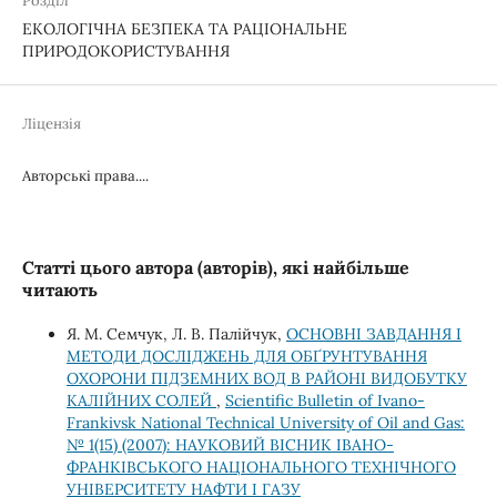
Розділ
ЕКОЛОГІЧНА БЕЗПЕКА ТА РАЦІОНАЛЬНЕ
ПРИРОДОКОРИСТУВАННЯ
Ліцензія
Авторські права....
Статті цього автора (авторів), які найбільше
читають
Я. М. Семчук, Л. В. Палійчук,
ОСНОВНІ ЗАВДАННЯ І
МЕТОДИ ДОСЛІДЖЕНЬ ДЛЯ ОБҐРУНТУВАННЯ
ОХОРОНИ ПІДЗЕМНИХ ВОД В РАЙОНІ ВИДОБУТКУ
КАЛІЙНИХ СОЛЕЙ
,
Scientific Bulletin of Ivano-
Frankivsk National Technical University of Oil and Gas:
№ 1(15) (2007): НАУКОВИЙ ВІСНИК ІВАНО-
ФРАНКІВСЬКОГО НАЦІОНАЛЬНОГО ТЕХНІЧНОГО
УНІВЕРСИТЕТУ НАФТИ І ГАЗУ