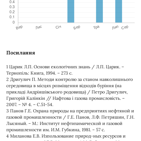
Посилання
1 Царик Л.П. Основи екологічних знань / Л.П. Царик. –
Тернопіль: Книга, 1994. – 273 с.
2 Дригулич П. Методи контролю за станом навколишнього
середовища в місцях розміщення відходів буріння (на
прикладі Андріяшівського родовища) / Петро Дригулич,
Григорій Калінкін // Нафтова і газова промисловість. –
2007. – № 4. – С.51-54.
3 Панов Г.Е. Охрана природы на предприятиях нефтяной и
газовой промишленности / Г.Е. Панов, Л.Ф. Петряшин, Г.Н.
Лысяный. – М.: Институт нефтихимической и газовой
промишлености им. И.М. Губкина, 1981. – 57 с.
4 Миланова Е.В. Изпользование природ-ных ресурсов и