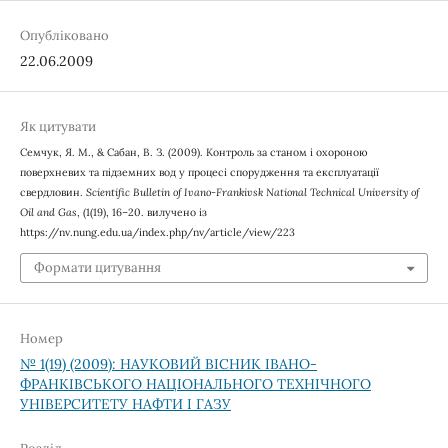
Опубліковано
22.06.2009
Як цитувати
Семчук, Я. М., & Сабан, В. З. (2009). Контроль за станом і охороною
поверхневих та підземних вод у процесі спорудження та експлуатації
свердловин.
Scientific Bulletin of Ivano-Frankivsk National Technical University of
Oil and Gas
, (1(19), 16–20. вилучено із
https://nv.nung.edu.ua/index.php/nv/article/view/223
Формати цитування
Номер
№ 1(19) (2009): НАУКОВИЙ ВІСНИК ІВАНО-
ФРАНКІВСЬКОГО НАЦІОНАЛЬНОГО ТЕХНІЧНОГО
УНІВЕРСИТЕТУ НАФТИ І ГАЗУ