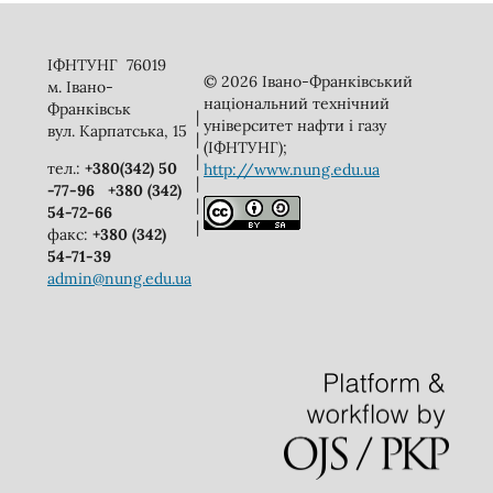
ІФНТУНГ 76019
© 2026 Івано-Франківський
м. Івано-
національний технічний
Франківськ
|
університет нафти і газу
вул. Карпатська, 15
|
(ІФНТУНГ);
|
тел.:
+380(342) 50
http://www.nung.edu.ua
|
-77-96
+380 (342)
|
54-72-66
|
факс:
+380 (342)
54-71-39
admin@nung.edu.ua