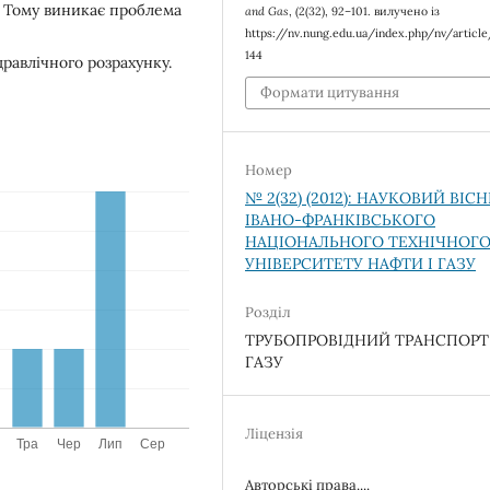
. Тому виникає проблема
and Gas
, (2(32), 92–101. вилучено із
https://nv.nung.edu.ua/index.php/nv/articl
144
дравлічного розрахунку.
Формати цитування
Номер
№ 2(32) (2012): НАУКОВИЙ ВІС
ІВАНО-ФРАНКІВСЬКОГО
НАЦІОНАЛЬНОГО ТЕХНІЧНОГ
УНІВЕРСИТЕТУ НАФТИ І ГАЗУ
Розділ
ТРУБОПРОВІДНИЙ ТРАНСПОРТ
ГАЗУ
Ліцензія
Авторські права....