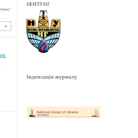
ІФНТУНГ
e/view/
НИК
О
Індексація журналу