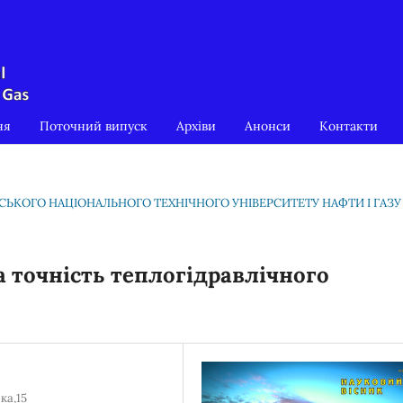
ня
Поточний випуск
Архіви
Анонси
Контакти
ІВСЬКОГО НАЦІОНАЛЬНОГО ТЕХНІЧНОГО УНІВЕРСИТЕТУ НАФТИ І ГАЗУ
а точність теплогідравлічного
ка,15