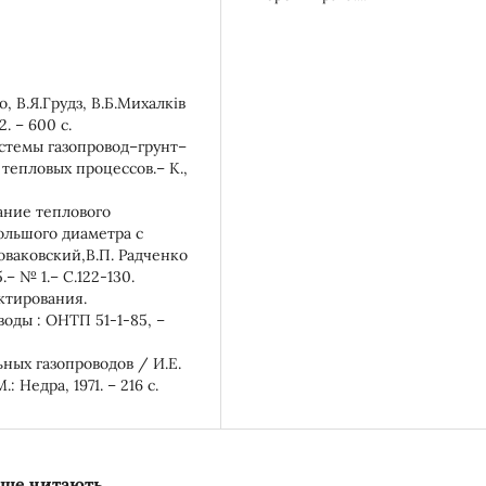
, В.Я.Грудз, В.Б.Михалків
2. – 600 с.
стемы газопровод–грунт–
 тепловых процессов.– К.,
ание теплового
ольшого диаметра с
оваковский,В.П. Радченко
– № 1.– С.122-130.
ктирования.
оды : ОНТП 51-1-85, –
ных газопроводов / И.Е.
 Недра, 1971. – 216 с.
льше читають