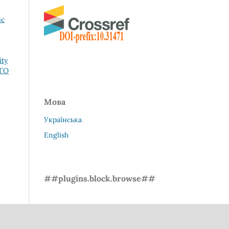
ic
ity
ОГО
Мова
Українська
English
##plugins.block.browse##