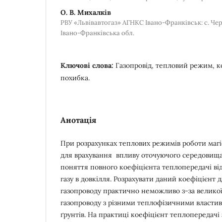
О. В. Михалків
РВУ «Львівавтогаз» АГНКС Івано-Франківськ: с. Чер
Івано-Франківська обл.
Ключові слова:
Газопровід, тепловий режим, к
похибка.
Анотація
При розрахунках теплових режимів роботи магі
для врахування впливу оточуючого середовищ
поняття повного коефіцієнта теплопередачі ві
газу в довкілля. Розрахувати даний коефіцієнт 
газопроводу практично неможливо з-за велико
газопроводу з різними теплофізичними власти
ґрунтів. На практиці коефіцієнт теплопередач