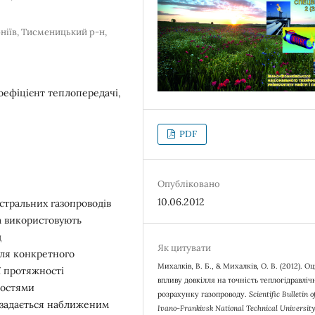
ніїв, Тисменицький р-н,
оефіцієнт теплопередачі,
PDF
Опубліковано
10.06.2012
стральних газопроводів
а використовують
д
Як цитувати
для конкретного
Михалків, В. Б., & Михалків, О. В. (2012). О
ї протяжності
впливу довкілля на точність теплогідравліч
востями
розрахунку газопроводу.
Scientific Bulletin o
і задається наближеним
Ivano-Frankivsk National Technical University 