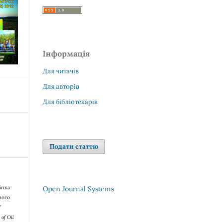
Інформація
Для читачів
Для авторів
Для бібліотекарів
Подати статтю
цінка
Open Journal Systems
ного
f
of Oil