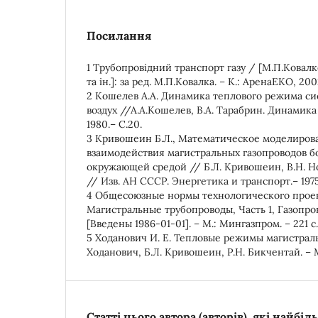
Посилання
1 Трубопровідний транспорт газу / [М.П.Ковалко
та ін.]: за ред. М.П.Ковалка. – К.: АренаЕКО, 200
2 Кошелев А.А. Динамика теплового режима си
воздух //А.А.Кошелев, В.А. Тарабрин. Динамика
1980.– С.20.
3 Кривошеин Б.Л., Математическое моделиров
взаимодействия магистральных газопроводов б
окружающей средой // Б.Л. Кривошеин, В.Н. Н
// Изв. АН СССР. Энергетика и транспорт.– 1975.
4 Общесоюзные нормы технологического прое
Магистральные трубопроводы, Часть 1, Газопров
[Введены 1986-01-01]. – М.: Мингазпром. – 221 с.
5 Ходанович И. Е. Тепловые режимы магистраль
Ходанович, Б.Л. Кривошеин, Р.Н. Бикчентай. – М.:
Статті цього автора (авторів), які найбі