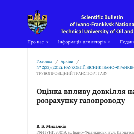
Про нас
Інформація для авторів
Подан
Головна
/
Архіви
/
№ 2(32) (2012): НАУКОВИЙ ВІСНИК ІВАНО-ФРАНК
ТРУБОПРОВІДНИЙ ТРАНСПОРТ ГАЗУ
Оцінка впливу довкілля н
розрахунку газопроводу
В. Б. Михалків
ІФНТУНГ, 76019, м. Івано-Франківськ, вул. Карпатсь