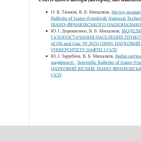
О. В. Тимків, В. Б. Михалків,
Метод розрах
Bulletin of Ivano-Frankivsk National Tech
ІВАНО-ФРАНКІВСЬКОГО НАЦІОНАЛЬНОГ
Ю. І. Дорошенко, В. Б. Михалків,
МОДЕЛЮ
ГАЗОПОСТАЧАННЯ НАСЕЛЕНИХ ПУНКТ
of Oil and Gas: № 3(25) (2010): НАУ
УНІВЕРСИТЕТУ НАФТИ І ГАЗУ
Ю. І. Зарубіна, В. Б. Михалків,
Вибір опти
надійності
,
Scientific Bulletin of Ivano-Fr
НАУКОВИЙ ВІСНИК ІВАНО-ФРАНКІВСЬ
ГАЗУ