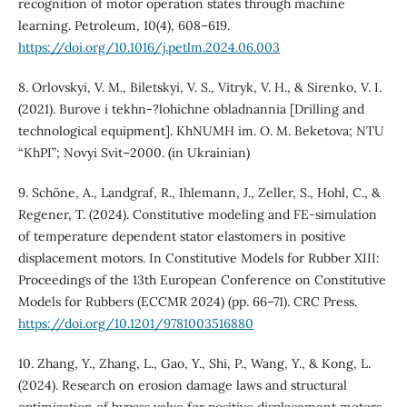
recognition of motor operation states through machine
learning. Petroleum, 10(4), 608–619.
https://doi.org/10.1016/j.petlm.2024.06.003
8. Orlovskyi, V. M., Biletskyi, V. S., Vitryk, V. H., & Sirenko, V. I.
(2021). Burove i tekhn-?lohichne obladnannia [Drilling and
technological equipment]. KhNUMH im. O. M. Beketova; NTU
“KhPI”; Novyi Svit–2000. (in Ukrainian)
9. Schöne, A., Landgraf, R., Ihlemann, J., Zeller, S., Hohl, C., &
Regener, T. (2024). Constitutive modeling and FE-simulation
of temperature dependent stator elastomers in positive
displacement motors. In Constitutive Models for Rubber XIII:
Proceedings of the 13th European Conference on Constitutive
Models for Rubbers (ECCMR 2024) (pp. 66–71). CRC Press.
https://doi.org/10.1201/9781003516880
10. Zhang, Y., Zhang, L., Gao, Y., Shi, P., Wang, Y., & Kong, L.
(2024). Research on erosion damage laws and structural
optimization of bypass valve for positive displacement motors.