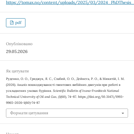
https://tomax.no/content/uploads/2025/03/2024_PhDThesis_
pdf
Опубліковано
29.05.2026
Як цитувати
Руденко, О. О., Гриджук, Я. С., Слабий, О. О., Дейнега, Р. О., & Микитій, І. М.
(2026). Аналіз пошкоджуваності гвинтових вибійних двигунів при роботі в
ускладнених умовах буріння.
Scientific Bulletin of Ivano-Frankivsk National
Technical University of Oil and Gas
, (1(60), 74–87. https://doi.org/10.31471/1993-
9965-2026-1(60)-74-87
Формати цитування