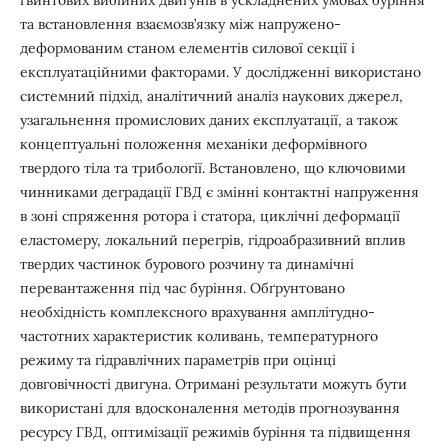
гвинтових вибійних двигунів в ускладнених умовах буріння
та встановлення взаємозв’язку між напружено-
деформованим станом елементів силової секції і
експлуатаційними факторами. У дослідженні використано
системний підхід, аналітичний аналіз наукових джерел,
узагальнення промислових даних експлуатації, а також
концептуальні положення механіки деформівного
твердого тіла та трибології. Встановлено, що ключовими
чинниками деградації ГВД є змінні контактні напруження
в зоні спряження ротора і статора, циклічні деформації
еластомеру, локальний перегрів, гідроабразивний вплив
твердих частинок бурового розчину та динамічні
перевантаження під час буріння. Обґрунтовано
необхідність комплексного врахування амплітудно-
частотних характеристик коливань, температурного
режиму та гідравлічних параметрів при оцінці
довговічності двигуна. Отримані результати можуть бути
використані для вдосконалення методів прогнозування
ресурсу ГВД, оптимізації режимів буріння та підвищення