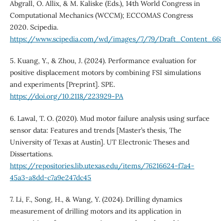
Abgrall, O. Allix, & M. Kaliske (Eds.), 14th World Congress in
Computational Mechanics (WCCM); ECCOMAS Congress
2020. Scipedia.
https://www.scipedia.com/wd/images/7/79/Draft_Content_66
5. Kuang, Y., & Zhou, J. (2024). Performance evaluation for
positive displacement motors by combining FSI simulations
and experiments [Preprint]. SPE.
https://doi.org/10.2118/223929-PA
6. Lawal, T. O. (2020). Mud motor failure analysis using surface
sensor data: Features and trends [Master’s thesis, The
University of Texas at Austin]. UT Electronic Theses and
Dissertations.
https://repositories.lib.utexas.edu/items/76216624-f7a4-
45a3-a8dd-c7a9e247dc45
7. Li, F., Song, H., & Wang, Y. (2024). Drilling dynamics
measurement of drilling motors and its application in