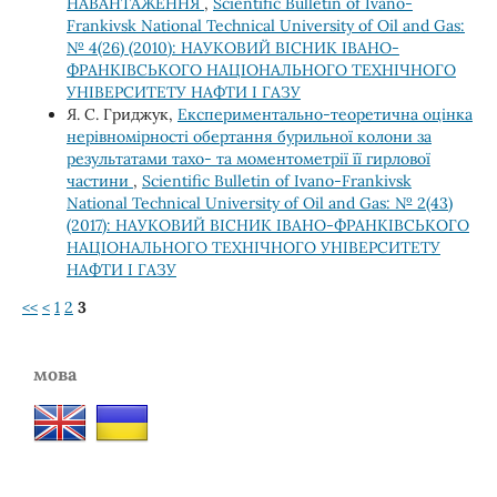
НАВАНТАЖЕННЯ
,
Scientific Bulletin of Ivano-
Frankivsk National Technical University of Oil and Gas:
№ 4(26) (2010): НАУКОВИЙ ВІСНИК ІВАНО-
ФРАНКІВСЬКОГО НАЦІОНАЛЬНОГО ТЕХНІЧНОГО
УНІВЕРСИТЕТУ НАФТИ І ГАЗУ
Я. С. Гриджук,
Експериментально-теоретична оцінка
нерівномірності обертання бурильної колони за
результатами тахо- та моментометрії її гирлової
частини
,
Scientific Bulletin of Ivano-Frankivsk
National Technical University of Oil and Gas: № 2(43)
(2017): НАУКОВИЙ ВІСНИК ІВАНО-ФРАНКІВСЬКОГО
НАЦІОНАЛЬНОГО ТЕХНІЧНОГО УНІВЕРСИТЕТУ
НАФТИ І ГАЗУ
<<
<
1
2
3
мова