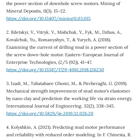
the power section of downhole screw motors. Mining of
Mineral Deposits, 11(3), 15–22.
https://doi.org/10.15407/mining11.03.015
2. Biletskyi, V., Vitryk, V., Mishchuk, Y., Fyk, M., Dzhus, A.,
Kovalchuk, Yu., Romanyshyn, T., & Yurych, A. (2018).
Examining the current of drilling mud in a power section of
the screw down-hole motor. Eastern-European Journal of
Enterprise Technologies, (2/5 (92)), 41–47.
https://doi.org/10.15587/1729-4061.2018.126230
3. Izadi, M., Tabatabaee Ghomi, M., & Pircheraghi, G. (2019).
Mechanical strength improvement of mud motor’s elastomer
by nano clay and prediction the working life via strain energy.
International Journal of Engineering, 32(2), 338–345.
https://doi.org/10.5829/ije.2019.32.02b.20
4. Kolyshkin, A. (2021). Predicting mud motor performance
and reliability with reduced order modeling. In F. Chinesta, R.