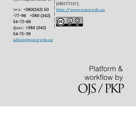
|
(ІФНТУНГ);
|
тел.:
+380(342) 50
http://www.nung.edu.ua
|
-77-96
+380 (342)
|
54-72-66
|
факс:
+380 (342)
54-71-39
admin@nung.edu.ua