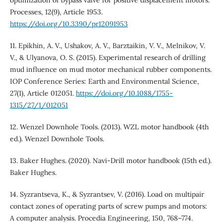
Processes, 12(9), Article 1953.
https://doi.org/10.3390/pr12091953
11. Epikhin, A. V., Ushakov, A. V., Barztaikin, V. V., Melnikov, V.
V., & Ulyanova, O. S. (2015). Experimental research of drilling
mud influence on mud motor mechanical rubber components.
IOP Conference Series: Earth and Environmental Science,
27(1), Article 012051.
https://doi.org/10.1088/1755-
1315/27/1/012051
12. Wenzel Downhole Tools. (2013). WZL motor handbook (4th
ed.). Wenzel Downhole Tools.
13. Baker Hughes. (2020). Navi-Drill motor handbook (15th ed.).
Baker Hughes.
14. Syzrantseva, K., & Syzrantsev, V. (2016). Load on multipair
contact zones of operating parts of screw pumps and motors:
A computer analysis. Procedia Engineering, 150, 768–774.