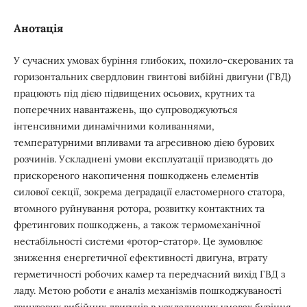
Анотація
У сучасних умовах буріння глибоких, похило-скерованих та
горизонтальних свердловин гвинтові вибійні двигуни (ГВД)
працюють під дією підвищених осьових, крутних та
поперечних навантажень, що супроводжуються
інтенсивними динамічними коливаннями,
температурними впливами та агресивною дією бурових
розчинів. Ускладнені умови експлуатації призводять до
прискореного накопичення пошкоджень елементів
силової секції, зокрема деградації еластомерного статора,
втомного руйнування ротора, розвитку контактних та
фретингових пошкоджень, а також термомеханічної
нестабільності системи «ротор-статор». Це зумовлює
зниження енергетичної ефективності двигуна, втрату
герметичності робочих камер та передчасний вихід ГВД з
ладу. Метою роботи є аналіз механізмів пошкоджуваності