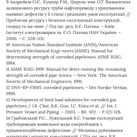
9 Андрейків О.Є., Кушнір Р.М., Цируль-ник О.Т. Визначення
залишкового ресурсу труби нафтопроводу з урахуванням
наявних дефектів у її стінці і реальних умов експлуатації //
Проблеми ресурсу і безпеки експлуатації конструкцій,
споруд та ма-шин / Під заг. ред. Б.Є. Патона. – Київ:
Інститут електрозварки ім. Є.О. Патона НАН України. –
2006. – С. 328–331.
10 American Nation Standard Institute (ANSI)/American
Society of Mechanical Engi-neers (ASME). Manual for
determining strength of corroded pipeleines. ASME B31G,
1984.
11 ASME B31G-1991: Manual for deter-mining the remaining
strength of corroded pipe-leines. – New York: The American
Society of Mechanical Engineers, 1991.
12 DNV-RP-F1001: corroded pipeleines. – Det Norske Veritas,
1999.
13 Development of limit load solutions for corroded gas
pipeleines / J.B. Choi, B.K. Goo, J.C. Kima et al. // Int. J.
Pressure Vessel and Piping. – 2003. – 80, №2. – P. 121–128.
14 Грабовський Р.С., Лужецький В.С. Умови експлуатації
трубопроводів живильної води енергоблоків з
тріщиноподібними дефектами // Механіка руйнування
матеріалів і міцність кон-струкцій / Під заг. ред. В.В.