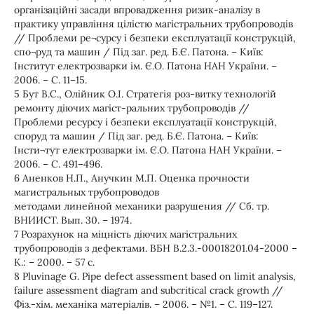
організаційні засади впровадження ризик-аналізу в
практику управління цілістю магістральних трубопроводів
// Проблеми ре¬сурсу і безпеки експлуатації конструкцій,
спо¬руд та машин / Під заг. ред. Б.Є. Патона. – Київ:
Інститут електрозварки ім. Є.О. Патона НАН України. –
2006. – С. 11–15.
5 Бут В.С., Олійник О.І. Стратегія роз-витку технологій
ремонту діючих магіст-ральних трубопроводів //
Проблеми ресурсу і безпеки експлуатації конструкцій,
споруд та машин / Під заг. ред. Б.Є. Патона. – Київ:
Інcти¬тут електрозварки ім. Є.О. Патона НАН України. –
2006. – С. 491–496.
6 Аненков Н.П., Анучкин М.П. Оценка прочности
магистральных трубопроводов
методами линейной механики разрушения // Сб. тр.
ВНИИСТ. Вып. 30. – 1974.
7 Розрахунок на міцність діючих магістральних
трубопроводів з дефектами. ВБН В.2.3.-00018201.04-2000 –
К.: – 2000. – 57 с.
8 Pluvinage G. Pipe defect assessment based on limit analysis,
failure assessment diagram and subcritical crack growth //
Фіз.-хім. механіка матеріалів. – 2006. – №1. – С. 119–127.