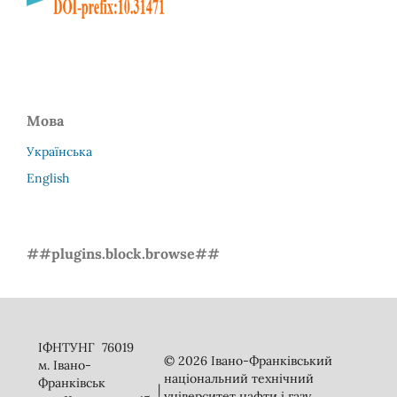
Мова
Українська
English
##plugins.block.browse##
ІФНТУНГ 76019
© 2026 Івано-Франківський
м. Івано-
національний технічний
Франківськ
|
університет нафти і газу