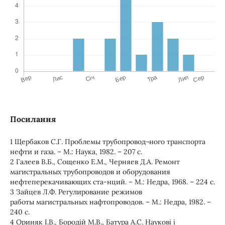
Посилання
1 Щербаков С.Г. Проблемы трубопровод¬ного транспорта
нефти и газа. – М.: Наука, 1982. – 207 с.
2 Галеев В.Б., Сощенко Е.М., Черняев Д.А. Ремонт
магистральных трубопроводов и оборудования
нефтеперекачивающих ста-нций. – М.: Недра, 1968. – 224 с.
3 Зайцев Л.Ф. Регулирование режимов
работы магистральных нафтопроводов. – М.: Недра, 1982. –
240 с.
4 Ориняк І.В., Бородій М.В., Батура А.С. Наукові і