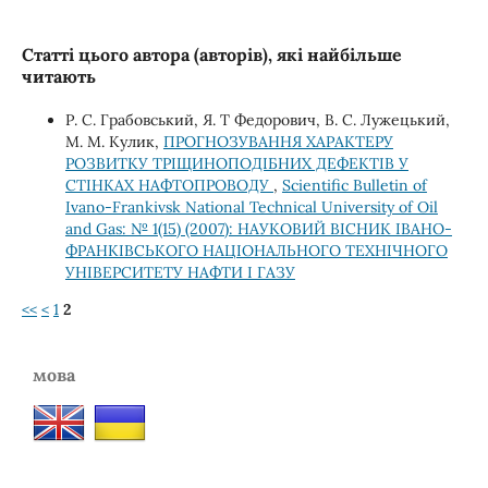
Статті цього автора (авторів), які найбільше
читають
Р. С. Грабовський, Я. Т Федорович, В. С. Лужецький,
М. М. Кулик,
ПРОГНОЗУВАННЯ ХАРАКТЕРУ
РОЗВИТКУ ТРІЩИНОПОДІБНИХ ДЕФЕКТІВ У
СТІНКАХ НАФТОПРОВОДУ
,
Scientific Bulletin of
Ivano-Frankivsk National Technical University of Oil
and Gas: № 1(15) (2007): НАУКОВИЙ ВІСНИК ІВАНО-
ФРАНКІВСЬКОГО НАЦІОНАЛЬНОГО ТЕХНІЧНОГО
УНІВЕРСИТЕТУ НАФТИ І ГАЗУ
<<
<
1
2
мова