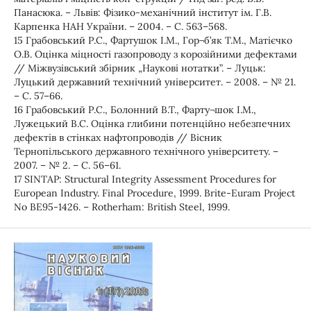
Панасюка. – Львів: Фізико-механічний інститут ім. Г.В.
Карпенка НАН України. – 2004. – С. 563–568.
15 Грабовський Р.С., Фартушок І.М., Гор¬б’як Т.М., Матієчко
О.В. Оцінка міцності газопроводу з корозійними дефектами
// Міжвузівський збірник „Наукові нотатки”. – Луцьк:
Луцький державний технічний університет. – 2008. – № 21.
– С. 57–66.
16 Грабовський Р.С., Болонний В.Т., Фарту¬шок І.М.,
Лужецький В.С. Оцінка глибини потенційно небезпечних
дефектів в стінках нафтопроводів // Вісник
Тернопільського державного технічного університету. –
2007. – № 2. – С. 56–61.
17 SINTAP: Structural Integrity Assessment Procedures for
European Industry. Final Procedure, 1999. Brite-Euram Project
No BE95-1426. – Rotherham: British Steel, 1999.