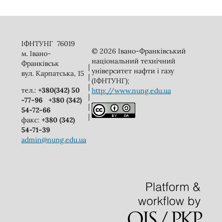
ІФНТУНГ 76019
© 2026 Івано-Франківський
м. Івано-
національний технічний
Франківськ
|
університет нафти і газу
вул. Карпатська, 15
|
(ІФНТУНГ);
|
тел.:
+380(342) 50
http://www.nung.edu.ua
|
-77-96
+380 (342)
|
54-72-66
|
факс:
+380 (342)
54-71-39
admin@nung.edu.ua