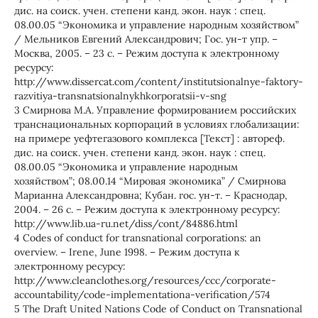
дис. на соиск. учен. степени канд. экон. наук : спец.
08.00.05 “Экономика и управление народным хозяйством”
/ Мельников Евгений Александрович; Гос. ун-т упр. –
Москва, 2005. – 23 c. – Режим доступа к электронному
ресурсу:
http://www.dissercat.com/content/institutsionalnye-faktory-
razvitiya-transnatsionalnykhkorporatsii-v-sng
3 Смирнова М.А. Управление формированием российских
транснациональных корпораций в условиях глобализации:
на примере yефтегазового комплекса [Текст] : автореф.
дис. на соиск. учен. степени канд. экон. наук : спец.
08.00.05 “Экономика и управление народным
хозяйством”; 08.00.14 “Мировая экономика” / Смирнова
Марианна Александровна; Кубан. гос. ун-т. – Краснодар,
2004. – 26 c. – Режим доступа к электронному ресурсу:
http://www.lib.ua-ru.net/diss/cont/84886.html
4 Codes of conduct for transnational corporations: an
overview. – Irene, June 1998. – Режим доступа к
электронному ресурсу:
http://www.cleanclothes.org/resources/ccc/corporate-
accountability/code-implementationa-verification/574
5 The Draft United Nations Code of Conduct on Transnational