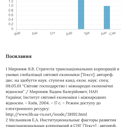
Посилання
1 Миронюк В.В. Стратегія транснаціональних корпорацій в
умовах глобалізації світової економіки [Текст]: автореф.
дис. на здобуття наук. ступеня канд. екон. наук: спец.
08.05.01 “Світове господарство і міжнародні економічні
відносни” / Миронюк Вадим Валерійович; НАН
України; Інститут світової економіки і міжнародних
відносин. – Київ, 2004. – 17 с. – Режим доступу до
електронного ресурсу:
http://www.lib.ua-ru.net/inode/38192.html
2 Мельников Е.А. Институциональные факторы развития
транснациональных корпораций в СНГ [Текст] : автореф.