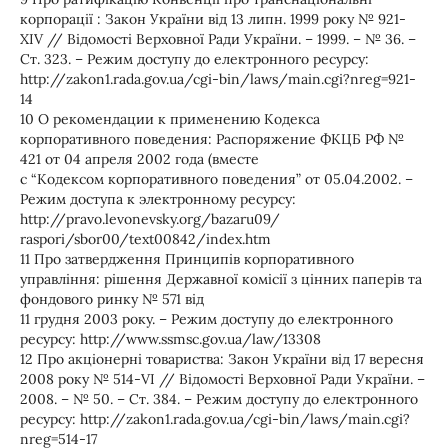
корпорації : Закон України від 13 липн. 1999 року № 921-
ХІV // Відомості Верховної Ради України. – 1999. – № 36. –
Ст. 323. – Режим доступу до електронного ресурсу:
http://zakon1.rada.gov.ua/cgi-bin/laws/main.cgi?nreg=921-
14
10 О рекомендации к применению Кодекса
корпоративного поведения: Распоряжение ФКЦБ РФ №
421 от 04 апреля 2002 года (вместе
с “Кодексом корпоративного поведения” от 05.04.2002. –
Режим доступа к электронному ресурсу:
http://pravo.levonevsky.org/bazaru09/
raspori/sbor00/text00842/index.htm
11 Про затвердження Принципів корпоративного
управління: рішення Державної комісії з цінних паперів та
фондового ринку № 571 від
11 грудня 2003 року. – Режим доступу до електронного
ресурсу: http://www.ssmsc.gov.ua/law/13308
12 Про акціонерні товариства: Закон України від 17 вересня
2008 року № 514-VI // Відомості Верховної Ради України. –
2008. – № 50. – Ст. 384. – Режим доступу до електронного
ресурсу: http://zakon1.rada.gov.ua/cgi-bin/laws/main.cgi?
nreg=514-17