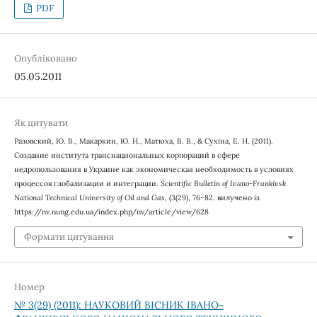
PDF
Опубліковано
05.05.2011
Як цитувати
Разовский, Ю. В., Макаркин, Ю. Н., Матюха, В. В., & Сухіна, Е. Н. (2011).
Создание института транснациональных корпораций в сфере
недропользования в Украине как экономическая необходимость в условиях
процессов глобализации и интеграции.
Scientific Bulletin of Ivano-Frankivsk
National Technical University of Oil and Gas
, (3(29), 76–82. вилучено із
https://nv.nung.edu.ua/index.php/nv/article/view/628
Формати цитування
Номер
№ 3(29) (2011): НАУКОВИЙ ВІСНИК ІВАНО-