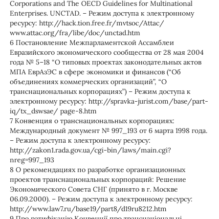
Corporations and The OECD Guidelines for Multinational
Enterprises. UNCTAD. – Режим доступа к электронному
ресурсу: http://hack.tion.free.fr/mvtsoc/Attac/
www.attac.org/fra/libe/doc/unctad.htm
6 Постановление Межпарламентской Ассамблеи
Евразийского экономического сообщества от 28 мая 2004
года № 5–18 “О типовых проектах законодательных актов
МПА ЕврАзЭС в сфере экономики и финансов (“Об
объединениях коммерческих организаций”, “О
транснациональных корпорациях”) – Режим доступа к
электронному ресурсу: http://spravka-jurist.com/base/part-
iq/tx_dswsae/ page-8.htm
7 Конвенция о транснациональных корпорациях:
Международный документ № 997_193 от 6 марта 1998 года.
– Режим доступа к электронному ресурсу:
http://zakon1.rada.gov.ua/cgi-bin/laws/main.cgi?
nreg=997_193
8 О рекомендациях по разработке организационных
проектов транснациональных корпораций: Решение
Экономического Совета СНГ (принято в г. Москве
06.09.2000). – Режим доступа к электронному ресурсу:
http://www.law7.ru/base19/part8/d19ru8212.htm
9 Про ратифікацію Конвенції про транснаціональні