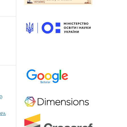
7)
ОРА