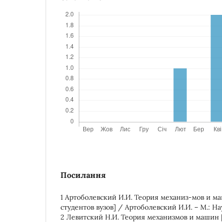
Посилання
1 Артоболевский И.И. Теория механиз-мов и ма
студентов вузов] / Артоболевский И.И. – М.: Наук
2 Левитский Н.И. Теория механизмов и машин 