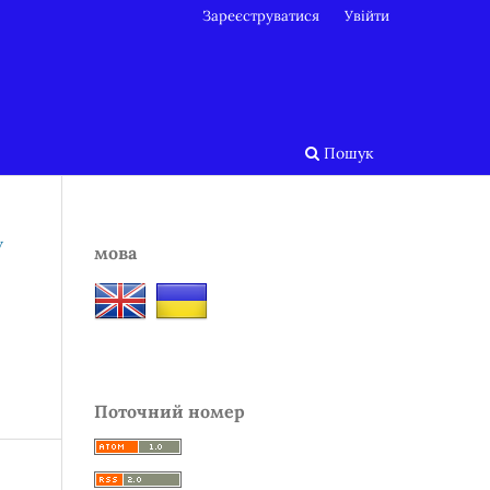
Зареєструватися
Увійти
Пошук
У
мова
Поточний номер