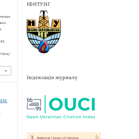
ІФНТУНГ
начення
вого
м.
–83.
e/view/
Індексація журналу
СНИК
О