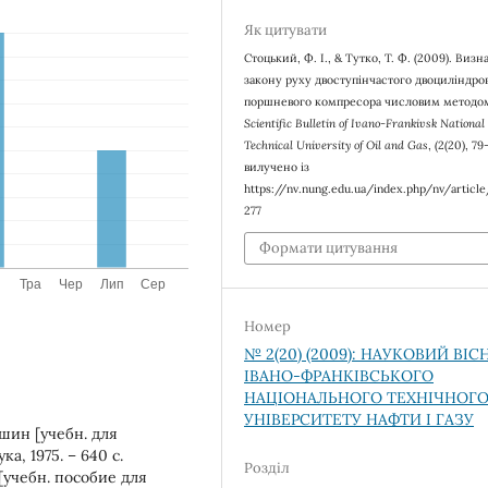
Як цитувати
Стоцький, Ф. І., & Тутко, Т. Ф. (2009). Виз
закону руху двоступінчастого двоциліндро
поршневого компресора числовим методо
Scientific Bulletin of Ivano-Frankivsk National
Technical University of Oil and Gas
, (2(20), 79
вилучено із
https://nv.nung.edu.ua/index.php/nv/articl
277
Формати цитування
Номер
№ 2(20) (2009): НАУКОВИЙ ВІ
ІВАНО-ФРАНКІВСЬКОГО
НАЦІОНАЛЬНОГО ТЕХНІЧНОГ
УНІВЕРСИТЕТУ НАФТИ І ГАЗУ
шин [учебн. для
а, 1975. – 640 с.
Розділ
[учебн. пособие для