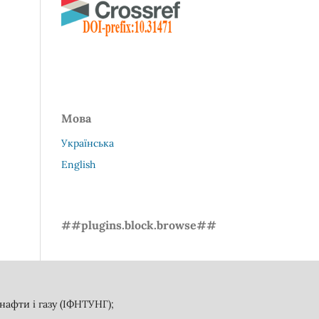
Мова
Українська
English
##plugins.block.browse##
афти і газу (ІФНТУНГ);