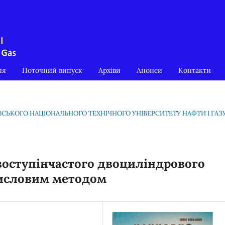
ня
Поточний випуск
Архіви
Анонси
Контакти
КІВСЬКОГО НАЦІОНАЛЬНОГО ТЕХНІЧНОГО УНІВЕРСИТЕТУ НАФТИ І ГАЗ
воступінчастого двоциліндрового
исловим методом