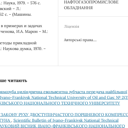
НАФТОГАЗОПРОМИСЛОВЕ
 Наука, 1979. – 576 с.
ОБЛАДНАННЯ
ский – Л.:
62 с. – (Машины.
в примерах и задачах
Ліцензія
пченова, И.А. Марон – М.:
Авторські права....
методы прикладной
 Наукова думка, 1970. –
льше читають
ямозуба циліндрична евольвентна зубчаста передача найбільшої
f Ivano-Frankivsk National Technical University of Oil and Gas: № 2(3
АНКІВСЬКОГО НАЦІОНАЛЬНОГО ТЕХНІЧНОГО УНІВЕРСИТЕТУ
 ЗАКОНУ РУХУ ДВОСТУПІНЧАСТОГО ПОРШНЕВОГО КОМПРЕС
ИГУНА
,
Scientific Bulletin of Ivano-Frankivsk National Technical
2012): НАУКОВИЙ ВІСНИК ІВАНО-ФРАНКІВСЬКОГО НАЦІОНАЛЬНОГО