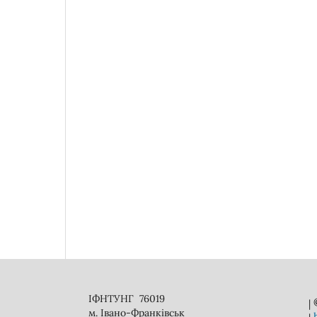
ІФНТУНГ 76019
|
м. Івано-Франківськ