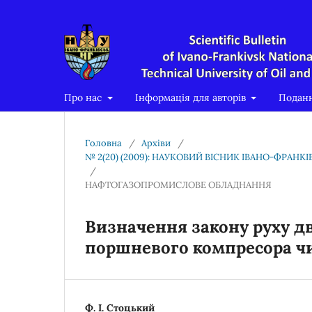
Про нас
Інформація для авторів
Подан
Головна
/
Архіви
/
№ 2(20) (2009): НАУКОВИЙ ВІСНИК ІВАНО-ФРАН
/
НАФТОГАЗОПРОМИСЛОВЕ ОБЛАДНАННЯ
Визначення закону руху д
поршневого компресора ч
Ф. І. Стоцький