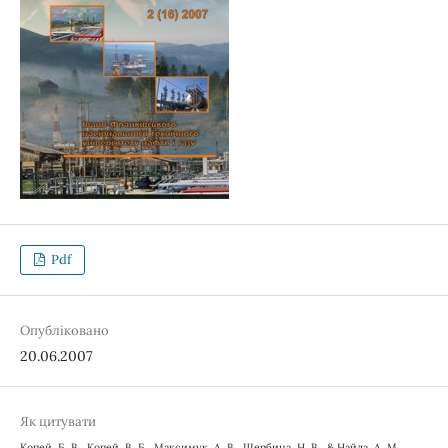
Pdf
Опубліковано
20.06.2007
Як цитувати
Копей, Б. В., Копей, В. Б., Максимук, А. В., Щербина, Н. В., & Найда, А. М.