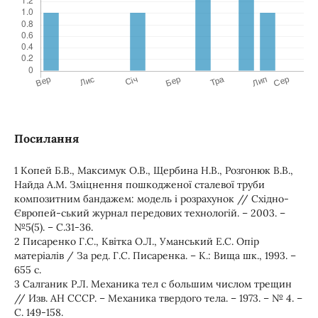
Посилання
1 Копей Б.В., Максимук О.В., Щербина Н.В., Розгонюк В.В.,
Найда А.М. Зміцнення пошкодженої сталевої труби
композитним бандажем: модель і розрахунок // Східно-
Європей-ський журнал передових технологій. – 2003. –
№5(5). – С.31-36.
2 Писаренко Г.С., Квітка О.Л., Уманський Е.С. Опір
матеріалів / За ред. Г.С. Писаренка. – К.: Вища шк., 1993. –
655 с.
3 Салганик Р.Л. Механика тел с большим числом трещин
// Изв. АН СССР. – Механика твердого тела. – 1973. – № 4. –
С. 149-158.