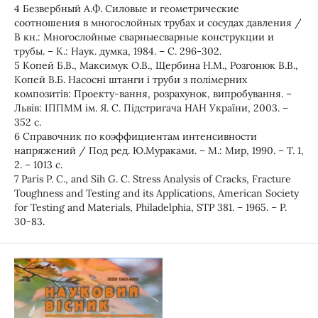
4 Безвербный А.Ф. Силовые и геометрические
соотношения в многослойных трубах и сосудах давления /
В кн.: Многослойные сварныесварные конструкции и
трубы. – К.: Наук. думка, 1984. – С. 296-302.
5 Копей Б.В., Максимук О.В., Щербина Н.М., Розгонюк В.В.,
Копей В.Б. Насосні штанги і труби з полімерних
композитів: Проекту-вання, розрахунок, випробування. –
Львів: ІППММ ім. Я. С. Підстригача НАН України, 2003. –
352 с.
6 Справочник по коэффициентам интенсивности
напряжений / Под ред. Ю.Мураками. – М.: Мир, 1990. – Т. 1,
2. – 1013 с.
7 Paris P. C., and Sih G. C. Stress Analysis of Cracks, Fracture
Toughness and Testing and its Applications, American Society
for Testing and Materials, Philadelphia, STP 381. – 1965. – P.
30-83.