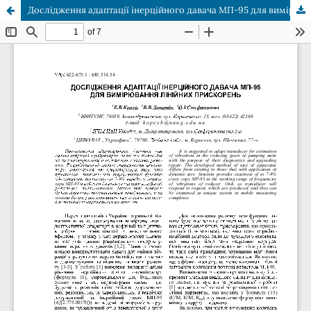
Дослідження адаптації інерційного давача МП-95 для вимірювання лінійних прискорень