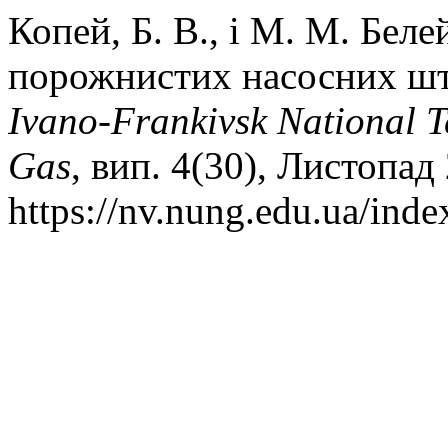
Копей, Б. В., і М. М. Бел
порожнистих насосних ш
Ivano-Frankivsk National Te
Gas
, вип. 4(30), Листопад 
https://nv.nung.edu.ua/inde