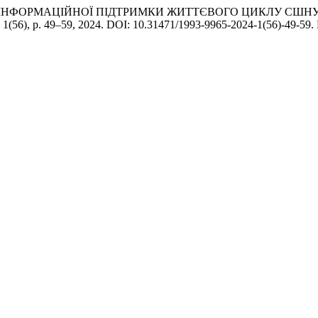
СОБІВ ІНФОРМАЦІЙНОЇ ПІДТРИМКИ ЖИТТЄВОГО ЦИКЛУ СШН
. 1(56), p. 49–59, 2024. DOI: 10.31471/1993-9965-2024-1(56)-49-59. D