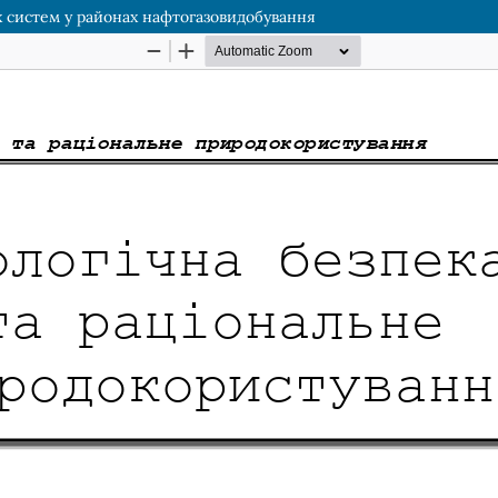
 систем у районах нафтогазовидобування