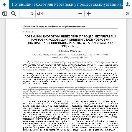
Потенційні екологічні небезпеки у процесі експлуатації нафтових родовищ на кінцевій стадії розробки (на прикладі Північнодолинського та Долинського родовищ)